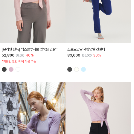
HTWTL6Z90T
HTWTL6I05T
[온라인 단독] 익스클루시브 옆묶음 긴팔티
소프트모달 셔링언발 긴팔티
52,800
40%
89,600
30%
88,000
128,000
*회원만 할인 혜택 적용 가능