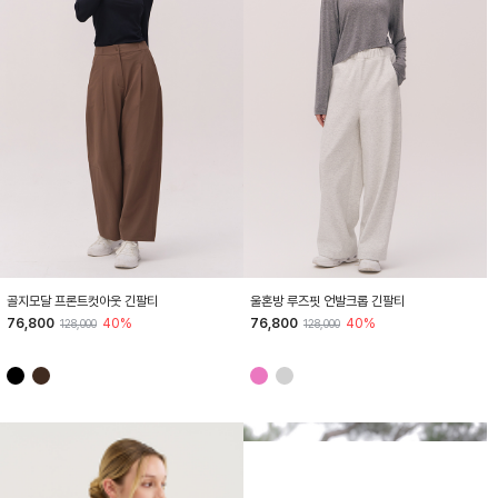
HTWTL5K04T
HTWTL5K09T
골지모달 프론트컷아웃 긴팔티
울혼방 루즈핏 언발크롭 긴팔티
76,800
40%
76,800
40%
128,000
128,000