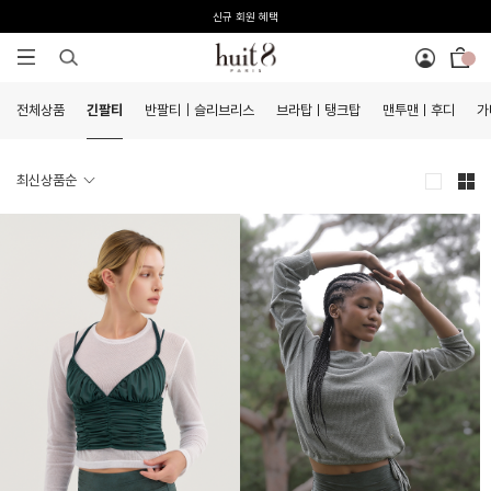
신규 회원 혜택
전 회원 무료배송 / 1회 사이즈 교환 무료
전체상품
긴팔티
반팔티｜슬리브리스
브라탑ㅣ탱크탑
맨투맨ㅣ후디
가
최신상품순