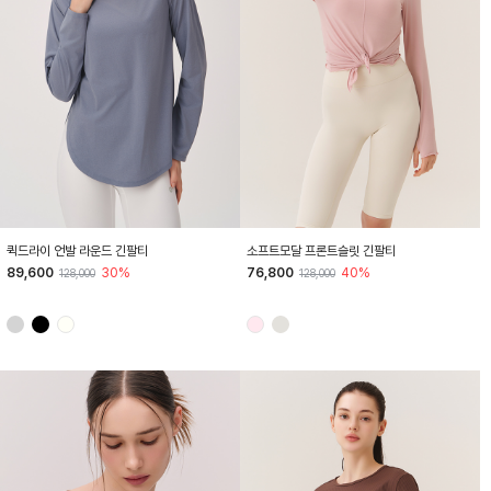
HTWTL6I03T
HTWTL5K02T
퀵드라이 언발 라운드 긴팔티
소프트모달 프론트슬릿 긴팔티
89,600
30%
76,800
40%
128,000
128,000