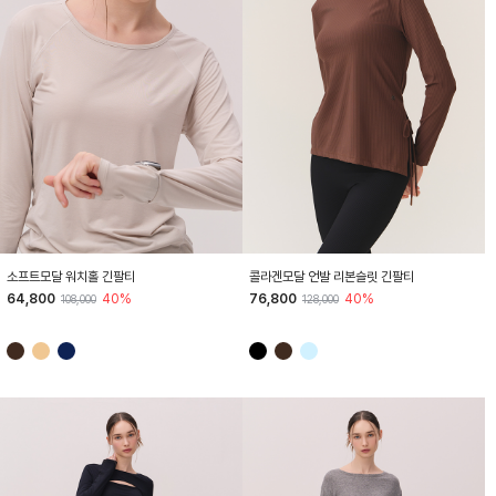
HTWTL5K01T
HTWTL5K07T
소프트모달 워치홀 긴팔티
콜라겐모달 언발 리본슬릿 긴팔티
64,800
40%
76,800
40%
108,000
128,000