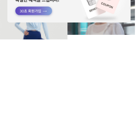
HTWTL6I06T
HTWSU6J03T
크로스 앞꼬임 긴팔티
초경량 시스루 3WAY 쿨셔츠
102,400
20%
158,400
20%
128,000
198,000