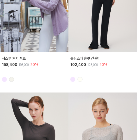
HTWSU6I01T
HTWTL6I01T
시스루 져지 셔츠
슈팅스타 슬릿 긴팔티
158,400
20%
102,400
20%
198,000
128,000