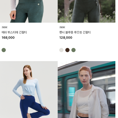
HTWTL6K04T
HTWTL6K01T
팬시 블루종 루즈핏 긴팔티
메쉬 뷔스티에 긴팔티
128,000
168,000