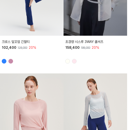
HTWTL6I06T
HTWSU6J03T
크로스 앞꼬임 긴팔티
초경량 시스루 3WAY 쿨셔츠
102,400
20%
158,400
20%
128,000
198,000