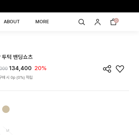
0
ABOUT
MORE
ST6J01T
 투턱 밴딩쇼츠
134,400
20%
,000
매 시 0p (0%) 적립
M