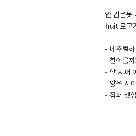
안 입은듯 
huit 로
- 네추럴하
- 한여름
- 앞 지퍼
- 양쪽 사
- 점퍼 셋