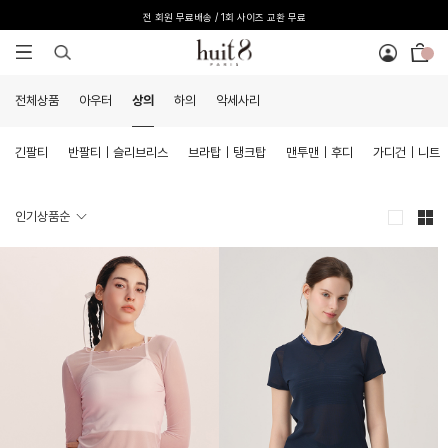
전 회원 무료배송 / 1회 사이즈 교환 무료
전체상품
아우터
상의
하의
악세사리
긴팔티
반팔티｜슬리브리스
브라탑｜탱크탑
맨투맨｜후디
가디건｜니트
인기상품순