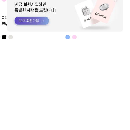
[온라인 단독] 울시스루 모크넥 긴팔티
64,800
40%
108,000
*회원만 할인 혜택 적용 가능
HTWTL4L20T
타이다이 모크넥 긴팔티
51,200
60%
128,000