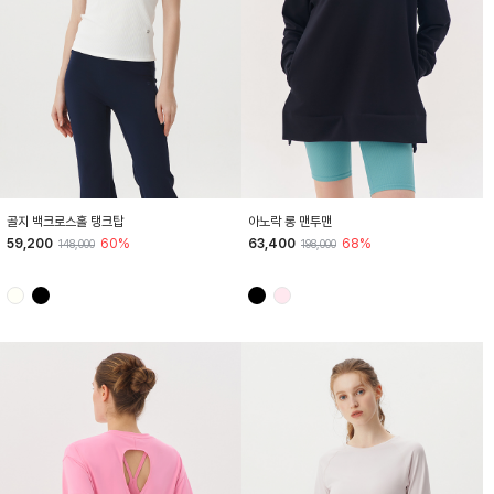
HTWLT4K01T
HTWTP4I01T
골지 백크로스홀 탱크탑
아노락 롱 맨투맨
59,200
60%
63,400
68%
148,000
198,000