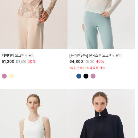
HTWTL4Z91T
HTWTL4L20T
[온라인 단독] 울시스루 모크넥 긴팔티
타이다이 모크넥 긴팔티
64,800
40%
51,200
60%
108,000
128,000
*회원만 할인 혜택 적용 가능