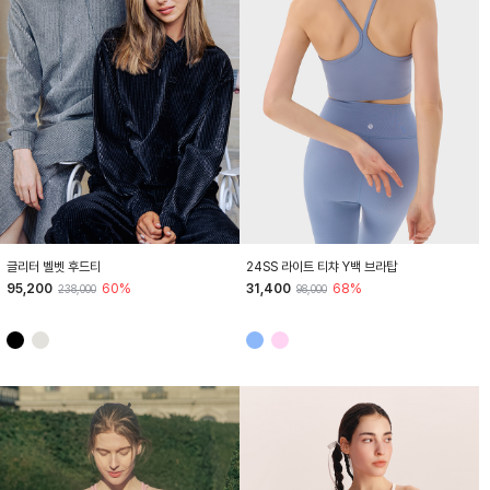
HTWTP4L08T
HTWTB4I01T
글리터 벨벳 후드티
24SS 라이트 티챠 Y백 브라탑
95,200
60%
31,400
68%
238,000
98,000