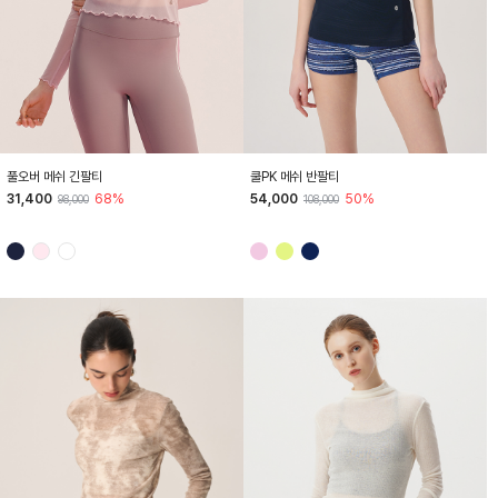
HTWTL4I04T
HTWTS5J04T
풀오버 메쉬 긴팔티
쿨PK 메쉬 반팔티
31,400
68%
54,000
50%
98,000
108,000