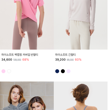
HTWTS4J02T
HTWTL4K01T
하이소프트 백랩핑 커버업 반팔티
하이소프트 긴팔티
34,600
68%
39,200
60%
108,000
98,000