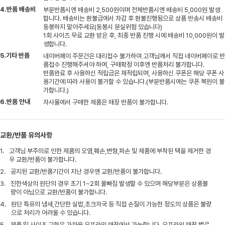
4.반품 배송비
부분반품시엔 배송비 2,500원이며 전체반품시엔 배송비 5,000원 발생
합니다. 배송비는 환불금에서 차감 후 환불진행됨으로 상품 반송시 배송비
동봉하지 말아주세요(동봉시 분실위험 있습니다)
1회 사이즈 무료 교환 받은 후, 최종 반품 진행 시에 배송비 10,000원이 발
생합니다.
5.기타 반품
네이버페이 주문건은 대리접수 불가하여 고객님께서 직접 네이버페이로 반
품접수 진행해주셔야 하며, 구매확정 이후엔 반품처리 불가합니다.
반품완료 후 사용하신 적립금은 재적립되며, 사용하신 쿠폰은 해당 쿠폰 사
용기간에 따라 사용이 불가할 수 있습니다.(부분반품시에는 쿠폰 복원이 불
가합니다.)
6.반품 안내
자사몰에서 구매한 제품은 매장 반품이 불가합니다.
교환/반품 유의사항
1.
고객님 부주의로 인한 제품의 오염,훼손,변형,파손 및 제품에 부착된 택을 제거한 경
우 교환/반품이 불가합니다.
2.
공지된 교환/반품기간이 지난 경우엔 교환/반품이 불가합니다.
3.
진한색상의 원단의 경우 초기 1~2회 물빠짐 발생할 수 있으며 해당부분은 상품불
량이 아님으로 교환/반품이 불가합니다.
4.
원단 특유의 냄새,간단한 실밥,초크자국 등 직접 손질이 가능한 정도의 상품은 불량
으로 처리가 어려울 수 있습니다.
5.
제품 및 사이즈 교환은 가까운 오프라인 매장에서 가능합니다. 오프라인 매장 별로