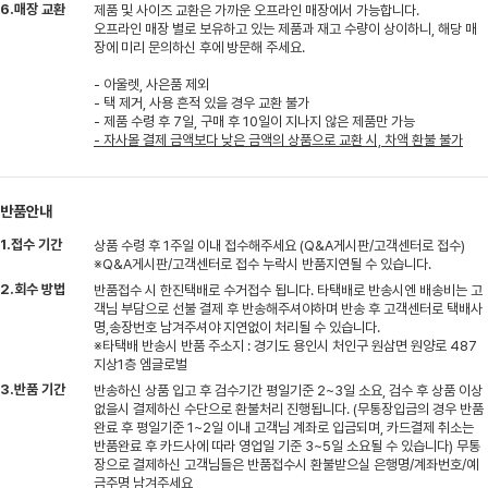
6.매장 교환
제품 및 사이즈 교환은 가까운 오프라인 매장에서 가능합니다.
오프라인 매장 별로 보유하고 있는 제품과 재고 수량이 상이하니, 해당 매
장에 미리 문의하신 후에 방문해 주세요.
- 아울렛, 사은품 제외
- 택 제거, 사용 흔적 있을 경우 교환 불가
- 제품 수령 후 7일, 구매 후 10일이 지나지 않은 제품만 가능
- 자사몰 결제 금액보다 낮은 금액의 상품으로 교환 시, 차액 환불 불가
반품안내
1.접수 기간
상품 수령 후 1주일 이내 접수해주세요 (Q&A게시판/고객센터로 접수)
※Q&A게시판/고객센터로 접수 누락시 반품지연될 수 있습니다.
2.회수 방법
반품접수 시 한진택배로 수거접수 됩니다. 타택배로 반송시엔 배송비는 고
객님 부담으로 선불 결제 후 반송해주셔야하며 반송 후 고객센터로 택배사
명,송장번호 남겨주셔야 지연없이 처리될 수 있습니다.
※타택배 반송시 반품 주소지 : 경기도 용인시 처인구 원삼면 원양로 487
지상1층 엠글로벌
3.반품 기간
반송하신 상품 입고 후 검수기간 평일기준 2~3일 소요, 검수 후 상품 이상
없을시 결제하신 수단으로 환불처리 진행됩니다. (무통장입금의 경우 반품
완료 후 평일기준 1~2일 이내 고객님 계좌로 입금되며, 카드결제 취소는
반품완료 후 카드사에 따라 영업일 기준 3~5일 소요될 수 있습니다) 무통
장으로 결제하신 고객님들은 반품접수시 환불받으실 은행명/계좌번호/예
금주명 남겨주세요