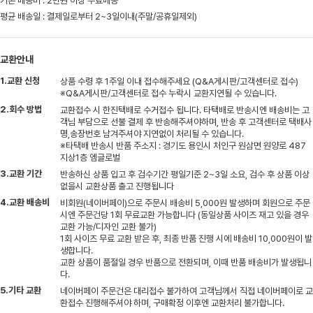
기본 배송비 : 2만원 이상 무료배송
평균 배송일 : 결제일로부터 2~3일이내(주말/공휴일제외)
교환안내
1.교환 신청
상품 수령 후 1주일 이내 접수해주세요 (Q&A게시판/고객센터로 접수)
※Q&A게시판/고객센터로 접수 누락시 교환지연될 수 있습니다.
2.회수 방법
교환접수 시 한진택배로 수거접수 됩니다. 타택배로 반송시엔 배송비는 고
객님 부담으로 선불 결제 후 반송해주셔야하며, 반송 후 고객센터로 택배사
명,송장번호 남겨주셔야 지연없이 처리될 수 있습니다.
※타택배 반송시 반품 주소지 : 경기도 용인시 처인구 원삼면 원양로 487
지상1층 엠글로벌
3.교환 기간
반송하신 상품 입고 후 검수기간 평일기준 2~3일 소요, 검수 후 상품 이상
없을시 교환상품 출고 진행됩니다
4.교환 배송비
비회원(네이버페이)으로 주문시 배송비 5,000원 발생하며 회원으로 주문
시엔 주문건당 1회 무료교환 가능합니다 (동일상품 사이즈 재고 있을 경우
교환 가능/디자인 교환 불가)
1회 사이즈 무료 교환 받은 후, 최종 반품 진행 시에 배송비 10,000원이 발
생합니다.
교환 상품이 품절일 경우 반품으로 전환되며, 이때 반품 배송비가 발생됩니
다.
5.기타 교환
네이버페이 주문건은 대리접수 불가하여 고객님께서 직접 네이버페이로 교
환접수 진행해주셔야 하며, 구매확정 이후엔 교환처리 불가합니다.