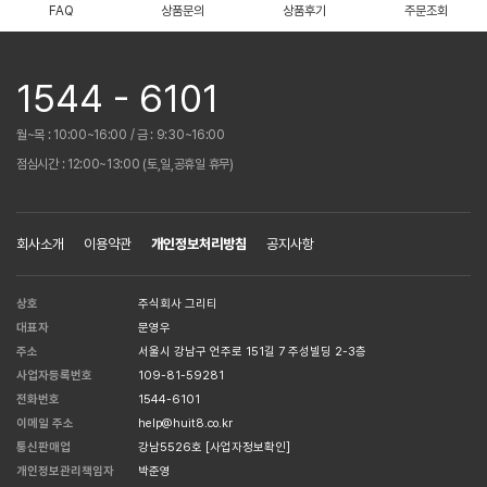
FAQ
상품문의
상품후기
주문조회
1544 - 6101
월~목 : 10:00~16:00 / 금 : 9:30~16:00
점심시간 : 12:00~13:00 (토,일,공휴일 휴무)
회사소개
이용약관
개인정보처리방침
공지사항
상호
주식회사 그리티
대표자
문영우
주소
서울시 강남구 언주로 151길 7 주성빌딩 2-3층
사업자등록번호
109-81-59281
전화번호
1544-6101
이메일 주소
help@huit8.co.kr
통신판매업
강남5526호
[사업자정보확인]
개인정보관리책임자
박준영