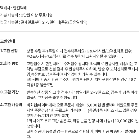
택배사 : 한진택배
기본 배송비 : 2만원 이상 무료배송
평균 배송일 : 결제일로부터 2~3일이내(주말/공휴일제외)
교환안내
1.교환 신청
상품 수령 후 1주일 이내 접수해주세요 (Q&A게시판/고객센터로 접수)
※Q&A게시판/고객센터로 접수 누락시 교환지연될 수 있습니다.
2.회수 방법
교환접수 시 한진택배로 수거접수 됩니다. 타택배로 반송시엔 배송비는 고
객님 부담으로 선불 결제 후 반송해주셔야하며, 반송 후 고객센터로 택배사
명,송장번호 남겨주셔야 지연없이 처리될 수 있습니다.
※타택배 반송시 반품 주소지 : 경기도 용인시 처인구 원삼면 원양로 487
지상1층 엠글로벌
3.교환 기간
반송하신 상품 입고 후 검수기간 평일기준 2~3일 소요, 검수 후 상품 이상
없을시 교환상품 출고 진행됩니다
4.교환 배송비
비회원(네이버페이)으로 주문시 배송비 5,000원 발생하며 회원으로 주문
시엔 주문건당 1회 무료교환 가능합니다 (동일상품 사이즈 재고 있을 경우
교환 가능/디자인 교환 불가)
1회 사이즈 무료 교환 받은 후, 최종 반품 진행 시에 배송비 10,000원이 발
생합니다.
교환 상품이 품절일 경우 반품으로 전환되며, 이때 반품 배송비가 발생됩니
다.