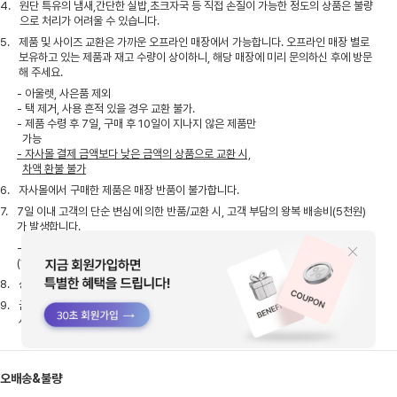
4.
원단 특유의 냄새,간단한 실밥,초크자국 등 직접 손질이 가능한 정도의 상품은 불량
으로 처리가 어려울 수 있습니다.
5.
제품 및 사이즈 교환은 가까운 오프라인 매장에서 가능합니다. 오프라인 매장 별로
보유하고 있는 제품과 재고 수량이 상이하니, 해당 매장에 미리 문의하신 후에 방문
해 주세요.
- 아울렛, 사은품 제외
- 택 제거, 사용 흔적 있을 경우 교환 불가.
- 제품 수령 후 7일, 구매 후 10일이 지나지 않은 제품만
가능
- 자사몰 결제 금액보다 낮은 금액의 상품으로 교환 시,
차액 환불 불가
6.
자사몰에서 구매한 제품은 매장 반품이 불가합니다.
7.
7일 이내 고객의 단순 변심에 의한 반품/교환 시, 고객 부담의 왕복 배송비(5천원)
가 발생합니다.
- 1회 무료 교환 후, 반품/교환 시 고객 부담의 왕복 배송비
(1만원)가 발생합니다.
8.
상품 하자일 경우, 당사가 A/S 비용을 부담하며 품질 보증 기간은 1년 입니다.
9.
금액대 별 사은품을 받으신게 있다면, 반품 시 남아 있는 금액 확인 후 함께 보내주
셔야 처리 가능합니다.
오배송&불량