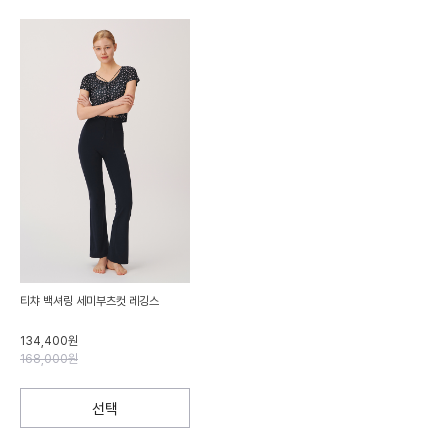
티챠 백셔링 세미부츠컷 레깅스
134,400원
168,000원
선택