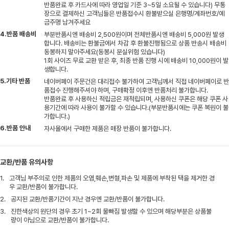
반품완료 후 카드사에 따라 영업일 기준 3~5일 소요될 수 있습니다) 무통
장으로 결제하신 고객님들은 반품접수시 환불받으실 은행명/계좌번호/예
금주명 남겨주세요
4.반품 배송비
부분반품시엔 배송비 2,500원이며 전체반품시엔 배송비 5,000원 발생
합니다. 배송비는 환불금에서 차감 후 환불진행됨으로 상품 반송시 배송비
동봉하지 말아주세요(동봉시 분실위험 있습니다)
1회 사이즈 무료 교환 받은 후, 최종 반품 진행 시에 배송비 10,000원이 발
생합니다.
5.기타 반품
네이버페이 주문건은 대리접수 불가하여 고객님께서 직접 네이버페이로 반
품접수 진행해주셔야 하며, 구매확정 이후엔 반품처리 불가합니다.
반품완료 후 사용하신 적립금은 재적립되며, 사용하신 쿠폰은 해당 쿠폰 사
용기간에 따라 사용이 불가할 수 있습니다.(부분반품시에는 쿠폰 복원이 불
가합니다.)
6.반품 안내
자사몰에서 구매한 제품은 매장 반품이 불가합니다.
교환/반품 유의사항
1.
고객님 부주의로 인한 제품의 오염,훼손,변형,파손 및 제품에 부착된 택을 제거한 경
우 교환/반품이 불가합니다.
2.
공지된 교환/반품기간이 지난 경우엔 교환/반품이 불가합니다.
3.
진한색상의 원단의 경우 초기 1~2회 물빠짐 발생할 수 있으며 해당부분은 상품불
량이 아님으로 교환/반품이 불가합니다.