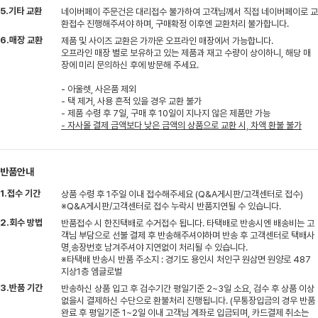
5.기타 교환
네이버페이 주문건은 대리접수 불가하여 고객님께서 직접 네이버페이로 교
환접수 진행해주셔야 하며, 구매확정 이후엔 교환처리 불가합니다.
6.매장 교환
제품 및 사이즈 교환은 가까운 오프라인 매장에서 가능합니다.
오프라인 매장 별로 보유하고 있는 제품과 재고 수량이 상이하니, 해당 매
장에 미리 문의하신 후에 방문해 주세요.
- 아울렛, 사은품 제외
- 택 제거, 사용 흔적 있을 경우 교환 불가
- 제품 수령 후 7일, 구매 후 10일이 지나지 않은 제품만 가능
- 자사몰 결제 금액보다 낮은 금액의 상품으로 교환 시, 차액 환불 불가
반품안내
1.접수 기간
상품 수령 후 1주일 이내 접수해주세요 (Q&A게시판/고객센터로 접수)
※Q&A게시판/고객센터로 접수 누락시 반품지연될 수 있습니다.
2.회수 방법
반품접수 시 한진택배로 수거접수 됩니다. 타택배로 반송시엔 배송비는 고
객님 부담으로 선불 결제 후 반송해주셔야하며 반송 후 고객센터로 택배사
명,송장번호 남겨주셔야 지연없이 처리될 수 있습니다.
※타택배 반송시 반품 주소지 : 경기도 용인시 처인구 원삼면 원양로 487
지상1층 엠글로벌
3.반품 기간
반송하신 상품 입고 후 검수기간 평일기준 2~3일 소요, 검수 후 상품 이상
없을시 결제하신 수단으로 환불처리 진행됩니다. (무통장입금의 경우 반품
완료 후 평일기준 1~2일 이내 고객님 계좌로 입금되며, 카드결제 취소는