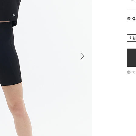
총 
회원
re