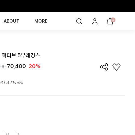
0
ABOUT
MORE
LE6J11T
 액티브 5부레깅스
70,400
20%
000
구매 시 3% 적립
M
L