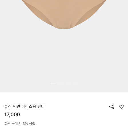
HTWPT6Z03T
퓨징 인견 레깅스용 팬티
17,000
회원 구매 시 3% 적립