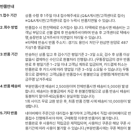
반품안내
1.접수 기간
상품 수령 후 1주일 이내 접수해주세요 (Q&A게시판/고객센터로 접수)
※Q&A게시판/고객센터로 접수 누락시 반품지연될 수 있습니다.
2.회수 방법
반품접수 시 한진택배로 수거접수 됩니다. 타택배로 반송시엔 배송비는 고
객님 부담으로 선불 결제 후 반송해주셔야하며 반송 후 고객센터로 택배사
명,송장번호 남겨주셔야 지연없이 처리될 수 있습니다.
※타택배 반송시 반품 주소지 : 경기도 용인시 처인구 원삼면 원양로 487
지상1층 엠글로벌
3.반품 기간
반송하신 상품 입고 후 검수기간 평일기준 2~3일 소요, 검수 후 상품 이상
없을시 결제하신 수단으로 환불처리 진행됩니다. (무통장입금의 경우 반품
완료 후 평일기준 1~2일 이내 고객님 계좌로 입금되며, 카드결제 취소는
반품완료 후 카드사에 따라 영업일 기준 3~5일 소요될 수 있습니다) 무통
장으로 결제하신 고객님들은 반품접수시 환불받으실 은행명/계좌번호/예
금주명 남겨주세요
4.반품 배송비
부분반품시엔 배송비 2,500원이며 전체반품시엔 배송비 5,000원 발생
합니다. 배송비는 환불금에서 차감 후 환불진행됨으로 상품 반송시 배송비
동봉하지 말아주세요(동봉시 분실위험 있습니다)
1회 사이즈 무료 교환 받은 후, 최종 반품 진행 시에 배송비 10,000원이 발
생합니다.
5.기타 반품
네이버페이 주문건은 대리접수 불가하여 고객님께서 직접 네이버페이로 반
품접수 진행해주셔야 하며, 구매확정 이후엔 반품처리 불가합니다.
반품완료 후 사용하신 적립금은 재적립되며, 사용하신 쿠폰은 해당 쿠폰 사
용기간에 따라 사용이 불가할 수 있습니다.(부분반품시에는 쿠폰 복원이 불