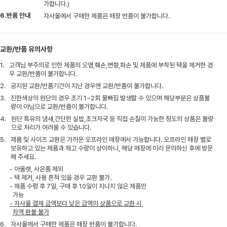
가합니다.)
6.반품 안내
자사몰에서 구매한 제품은 매장 반품이 불가합니다.
교환/반품 유의사항
1.
고객님 부주의로 인한 제품의 오염,훼손,변형,파손 및 제품에 부착된 택을 제거한 경
우 교환/반품이 불가합니다.
2.
공지된 교환/반품기간이 지난 경우엔 교환/반품이 불가합니다.
3.
진한색상의 원단의 경우 초기 1~2회 물빠짐 발생할 수 있으며 해당부분은 상품불
량이 아님으로 교환/반품이 불가합니다.
4.
원단 특유의 냄새,간단한 실밥,초크자국 등 직접 손질이 가능한 정도의 상품은 불량
으로 처리가 어려울 수 있습니다.
5.
제품 및 사이즈 교환은 가까운 오프라인 매장에서 가능합니다. 오프라인 매장 별로
보유하고 있는 제품과 재고 수량이 상이하니, 해당 매장에 미리 문의하신 후에 방문
해 주세요.
- 아울렛, 사은품 제외
- 택 제거, 사용 흔적 있을 경우 교환 불가.
- 제품 수령 후 7일, 구매 후 10일이 지나지 않은 제품만
가능
- 자사몰 결제 금액보다 낮은 금액의 상품으로 교환 시,
차액 환불 불가
6.
자사몰에서 구매한 제품은 매장 반품이 불가합니다.