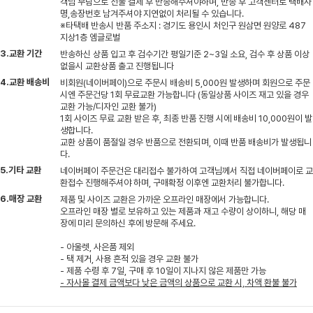
객님 부담으로 선불 결제 후 반송해주셔야하며, 반송 후 고객센터로 택배사
명,송장번호 남겨주셔야 지연없이 처리될 수 있습니다.
※타택배 반송시 반품 주소지 : 경기도 용인시 처인구 원삼면 원양로 487
지상1층 엠글로벌
3.교환 기간
반송하신 상품 입고 후 검수기간 평일기준 2~3일 소요, 검수 후 상품 이상
없을시 교환상품 출고 진행됩니다
4.교환 배송비
비회원(네이버페이)으로 주문시 배송비 5,000원 발생하며 회원으로 주문
시엔 주문건당 1회 무료교환 가능합니다 (동일상품 사이즈 재고 있을 경우
교환 가능/디자인 교환 불가)
1회 사이즈 무료 교환 받은 후, 최종 반품 진행 시에 배송비 10,000원이 발
생합니다.
교환 상품이 품절일 경우 반품으로 전환되며, 이때 반품 배송비가 발생됩니
다.
5.기타 교환
네이버페이 주문건은 대리접수 불가하여 고객님께서 직접 네이버페이로 교
환접수 진행해주셔야 하며, 구매확정 이후엔 교환처리 불가합니다.
6.매장 교환
제품 및 사이즈 교환은 가까운 오프라인 매장에서 가능합니다.
오프라인 매장 별로 보유하고 있는 제품과 재고 수량이 상이하니, 해당 매
장에 미리 문의하신 후에 방문해 주세요.
- 아울렛, 사은품 제외
- 택 제거, 사용 흔적 있을 경우 교환 불가
- 제품 수령 후 7일, 구매 후 10일이 지나지 않은 제품만 가능
- 자사몰 결제 금액보다 낮은 금액의 상품으로 교환 시, 차액 환불 불가