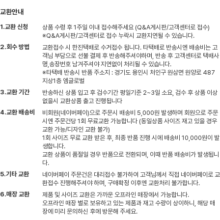
교환안내
1.교환 신청
상품 수령 후 1주일 이내 접수해주세요 (Q&A게시판/고객센터로 접수)
※Q&A게시판/고객센터로 접수 누락시 교환지연될 수 있습니다.
2.회수 방법
교환접수 시 한진택배로 수거접수 됩니다. 타택배로 반송시엔 배송비는 고
객님 부담으로 선불 결제 후 반송해주셔야하며, 반송 후 고객센터로 택배사
명,송장번호 남겨주셔야 지연없이 처리될 수 있습니다.
※타택배 반송시 반품 주소지 : 경기도 용인시 처인구 원삼면 원양로 487
지상1층 엠글로벌
3.교환 기간
반송하신 상품 입고 후 검수기간 평일기준 2~3일 소요, 검수 후 상품 이상
없을시 교환상품 출고 진행됩니다
4.교환 배송비
비회원(네이버페이)으로 주문시 배송비 5,000원 발생하며 회원으로 주문
시엔 주문건당 1회 무료교환 가능합니다 (동일상품 사이즈 재고 있을 경우
교환 가능/디자인 교환 불가)
1회 사이즈 무료 교환 받은 후, 최종 반품 진행 시에 배송비 10,000원이 발
생합니다.
교환 상품이 품절일 경우 반품으로 전환되며, 이때 반품 배송비가 발생됩니
다.
5.기타 교환
네이버페이 주문건은 대리접수 불가하여 고객님께서 직접 네이버페이로 교
환접수 진행해주셔야 하며, 구매확정 이후엔 교환처리 불가합니다.
6.매장 교환
제품 및 사이즈 교환은 가까운 오프라인 매장에서 가능합니다.
오프라인 매장 별로 보유하고 있는 제품과 재고 수량이 상이하니, 해당 매
장에 미리 문의하신 후에 방문해 주세요.