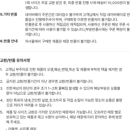
1회 사이즈 무료 교환 받은 후, 최종 반품 진행 시에 배송비 10,000원이 발
생합니다.
5.기타 반품
네이버페이 주문건은 대리접수 불가하여 고객님께서 직접 네이버페이로 반
품접수 진행해주셔야 하며, 구매확정 이후엔 반품처리 불가합니다.
반품완료 후 사용하신 적립금은 재적립되며, 사용하신 쿠폰은 해당 쿠폰 사
용기간에 따라 사용이 불가할 수 있습니다.(부분반품시에는 쿠폰 복원이 불
가합니다.)
6.반품 안내
자사몰에서 구매한 제품은 매장 반품이 불가합니다.
교환/반품 유의사항
1.
고객님 부주의로 인한 제품의 오염,훼손,변형,파손 및 제품에 부착된 택을 제거한 경
우 교환/반품이 불가합니다.
2.
공지된 교환/반품기간이 지난 경우엔 교환/반품이 불가합니다.
3.
진한색상의 원단의 경우 초기 1~2회 물빠짐 발생할 수 있으며 해당부분은 상품불
량이 아님으로 교환/반품이 불가합니다.
4.
원단 특유의 냄새,간단한 실밥,초크자국 등 직접 손질이 가능한 정도의 상품은 불량
으로 처리가 어려울 수 있습니다.
5.
제품 및 사이즈 교환은 가까운 오프라인 매장에서 가능합니다. 오프라인 매장 별로
보유하고 있는 제품과 재고 수량이 상이하니, 해당 매장에 미리 문의하신 후에 방문
해 주세요.
- 아울렛, 사은품 제외