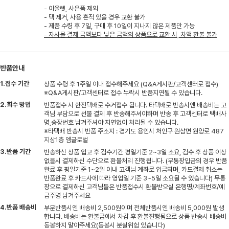
- 아울렛, 사은품 제외
- 택 제거, 사용 흔적 있을 경우 교환 불가
- 제품 수령 후 7일, 구매 후 10일이 지나지 않은 제품만 가능
- 자사몰 결제 금액보다 낮은 금액의 상품으로 교환 시, 차액 환불 불가
반품안내
1.접수 기간
상품 수령 후 1주일 이내 접수해주세요 (Q&A게시판/고객센터로 접수)
※Q&A게시판/고객센터로 접수 누락시 반품지연될 수 있습니다.
2.회수 방법
반품접수 시 한진택배로 수거접수 됩니다. 타택배로 반송시엔 배송비는 고
객님 부담으로 선불 결제 후 반송해주셔야하며 반송 후 고객센터로 택배사
명,송장번호 남겨주셔야 지연없이 처리될 수 있습니다.
※타택배 반송시 반품 주소지 : 경기도 용인시 처인구 원삼면 원양로 487
지상1층 엠글로벌
3.반품 기간
반송하신 상품 입고 후 검수기간 평일기준 2~3일 소요, 검수 후 상품 이상
없을시 결제하신 수단으로 환불처리 진행됩니다. (무통장입금의 경우 반품
완료 후 평일기준 1~2일 이내 고객님 계좌로 입금되며, 카드결제 취소는
반품완료 후 카드사에 따라 영업일 기준 3~5일 소요될 수 있습니다) 무통
장으로 결제하신 고객님들은 반품접수시 환불받으실 은행명/계좌번호/예
금주명 남겨주세요
4.반품 배송비
부분반품시엔 배송비 2,500원이며 전체반품시엔 배송비 5,000원 발생
합니다. 배송비는 환불금에서 차감 후 환불진행됨으로 상품 반송시 배송비
동봉하지 말아주세요(동봉시 분실위험 있습니다)