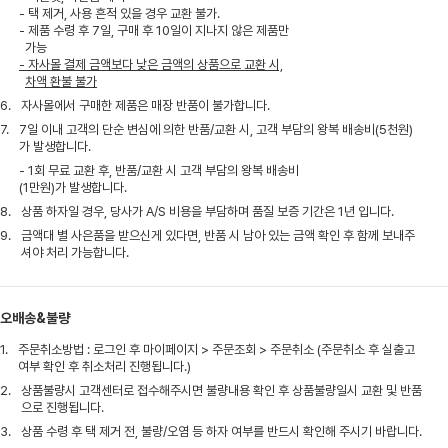
- 택 제거, 사용 흔적 있을 경우 교환 불가.
- 제품 수령 후 7일, 구매 후 10일이 지나지 않은 제품만
가능
- 자사몰 결제 금액보다 낮은 금액의 상품으로 교환 시,
차액 환불 불가
6.
자사몰에서 구매한 제품은 매장 반품이 불가합니다.
7.
7일 이내 고객의 단순 변심에 의한 반품/교환 시, 고객 부담의 왕복 배송비(5천원)
가 발생합니다.
- 1회 무료 교환 후, 반품/교환 시 고객 부담의 왕복 배송비
(1만원)가 발생합니다.
8.
상품 하자일 경우, 당사가 A/S 비용을 부담하며 품질 보증 기간은 1년 입니다.
9.
금액대 별 사은품을 받으신게 있다면, 반품 시 남아 있는 금액 확인 후 함께 보내주
셔야 처리 가능합니다.
오배송&불량
1.
주문취소방법 : 로그인 후 마이페이지 > 주문조회 > 주문취소 (주문취소 후 실출고
여부 확인 후 취소처리 진행됩니다.)
2.
상품불량시 고객센터로 접수해주시면 불량내용 확인 후 상품불량일시 교환 및 반품
으로 진행됩니다.
3.
상품 수령 후 택 제거 전, 불량/오염 등 하자 여부를 반드시 확인해 주시기 바랍니다.