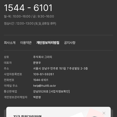
1544 - 6101
월~목 : 10:00~16:00 / 금 : 9:30~16:00
점심시간 : 12:00~13:00 (토,일,공휴일 휴무)
회사소개
이용약관
개인정보처리방침
공지사항
상호
주식회사 그리티
대표자
문영우
주소
서울시 강남구 언주로 151길 7 주성빌딩 2-3층
사업자등록번호
109-81-59281
전화번호
1544-6101
이메일 주소
help@huit8.co.kr
통신판매업
강남5526호
[사업자정보확인]
개인정보관리책임자
박준영
APPLE STORE
GOOGLE STORE