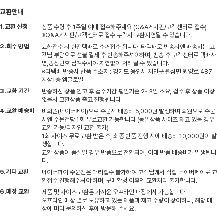
교환안내
1.교환 신청
상품 수령 후 1주일 이내 접수해주세요 (Q&A게시판/고객센터로 접수)
※Q&A게시판/고객센터로 접수 누락시 교환지연될 수 있습니다.
2.회수 방법
교환접수 시 한진택배로 수거접수 됩니다. 타택배로 반송시엔 배송비는 고
객님 부담으로 선불 결제 후 반송해주셔야하며, 반송 후 고객센터로 택배사
명,송장번호 남겨주셔야 지연없이 처리될 수 있습니다.
※타택배 반송시 반품 주소지 : 경기도 용인시 처인구 원삼면 원양로 487
지상1층 엠글로벌
3.교환 기간
반송하신 상품 입고 후 검수기간 평일기준 2~3일 소요, 검수 후 상품 이상
없을시 교환상품 출고 진행됩니다
4.교환 배송비
비회원(네이버페이)으로 주문시 배송비 5,000원 발생하며 회원으로 주문
시엔 주문건당 1회 무료교환 가능합니다 (동일상품 사이즈 재고 있을 경우
교환 가능/디자인 교환 불가)
1회 사이즈 무료 교환 받은 후, 최종 반품 진행 시에 배송비 10,000원이 발
생합니다.
교환 상품이 품절일 경우 반품으로 전환되며, 이때 반품 배송비가 발생됩니
다.
5.기타 교환
네이버페이 주문건은 대리접수 불가하여 고객님께서 직접 네이버페이로 교
환접수 진행해주셔야 하며, 구매확정 이후엔 교환처리 불가합니다.
6.매장 교환
제품 및 사이즈 교환은 가까운 오프라인 매장에서 가능합니다.
오프라인 매장 별로 보유하고 있는 제품과 재고 수량이 상이하니, 해당 매
장에 미리 문의하신 후에 방문해 주세요.