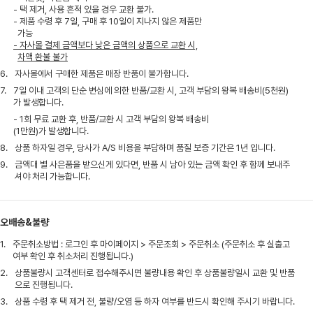
- 택 제거, 사용 흔적 있을 경우 교환 불가.
- 제품 수령 후 7일, 구매 후 10일이 지나지 않은 제품만
가능
- 자사몰 결제 금액보다 낮은 금액의 상품으로 교환 시,
차액 환불 불가
6.
자사몰에서 구매한 제품은 매장 반품이 불가합니다.
7.
7일 이내 고객의 단순 변심에 의한 반품/교환 시, 고객 부담의 왕복 배송비(5천원)
가 발생합니다.
- 1회 무료 교환 후, 반품/교환 시 고객 부담의 왕복 배송비
(1만원)가 발생합니다.
8.
상품 하자일 경우, 당사가 A/S 비용을 부담하며 품질 보증 기간은 1년 입니다.
9.
금액대 별 사은품을 받으신게 있다면, 반품 시 남아 있는 금액 확인 후 함께 보내주
셔야 처리 가능합니다.
오배송&불량
1.
주문취소방법 : 로그인 후 마이페이지 > 주문조회 > 주문취소 (주문취소 후 실출고
여부 확인 후 취소처리 진행됩니다.)
2.
상품불량시 고객센터로 접수해주시면 불량내용 확인 후 상품불량일시 교환 및 반품
으로 진행됩니다.
3.
상품 수령 후 택 제거 전, 불량/오염 등 하자 여부를 반드시 확인해 주시기 바랍니다.