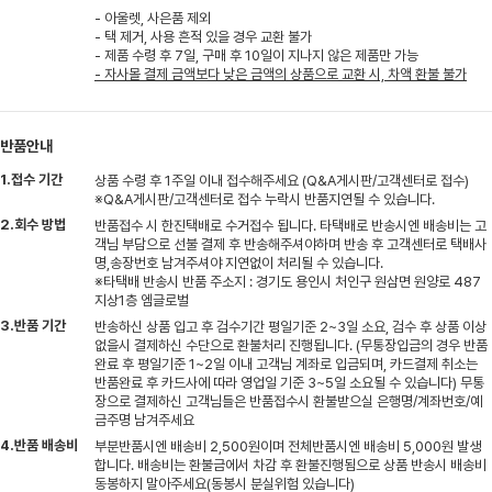
- 아울렛, 사은품 제외
- 택 제거, 사용 흔적 있을 경우 교환 불가
- 제품 수령 후 7일, 구매 후 10일이 지나지 않은 제품만 가능
- 자사몰 결제 금액보다 낮은 금액의 상품으로 교환 시, 차액 환불 불가
반품안내
1.접수 기간
상품 수령 후 1주일 이내 접수해주세요 (Q&A게시판/고객센터로 접수)
※Q&A게시판/고객센터로 접수 누락시 반품지연될 수 있습니다.
2.회수 방법
반품접수 시 한진택배로 수거접수 됩니다. 타택배로 반송시엔 배송비는 고
객님 부담으로 선불 결제 후 반송해주셔야하며 반송 후 고객센터로 택배사
명,송장번호 남겨주셔야 지연없이 처리될 수 있습니다.
※타택배 반송시 반품 주소지 : 경기도 용인시 처인구 원삼면 원양로 487
지상1층 엠글로벌
3.반품 기간
반송하신 상품 입고 후 검수기간 평일기준 2~3일 소요, 검수 후 상품 이상
없을시 결제하신 수단으로 환불처리 진행됩니다. (무통장입금의 경우 반품
완료 후 평일기준 1~2일 이내 고객님 계좌로 입금되며, 카드결제 취소는
반품완료 후 카드사에 따라 영업일 기준 3~5일 소요될 수 있습니다) 무통
장으로 결제하신 고객님들은 반품접수시 환불받으실 은행명/계좌번호/예
금주명 남겨주세요
4.반품 배송비
부분반품시엔 배송비 2,500원이며 전체반품시엔 배송비 5,000원 발생
합니다. 배송비는 환불금에서 차감 후 환불진행됨으로 상품 반송시 배송비
동봉하지 말아주세요(동봉시 분실위험 있습니다)