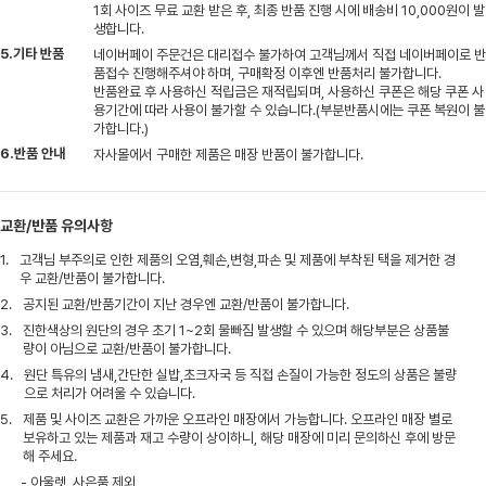
1회 사이즈 무료 교환 받은 후, 최종 반품 진행 시에 배송비 10,000원이 발
생합니다.
5.기타 반품
네이버페이 주문건은 대리접수 불가하여 고객님께서 직접 네이버페이로 반
품접수 진행해주셔야 하며, 구매확정 이후엔 반품처리 불가합니다.
반품완료 후 사용하신 적립금은 재적립되며, 사용하신 쿠폰은 해당 쿠폰 사
용기간에 따라 사용이 불가할 수 있습니다.(부분반품시에는 쿠폰 복원이 불
가합니다.)
6.반품 안내
자사몰에서 구매한 제품은 매장 반품이 불가합니다.
교환/반품 유의사항
1.
고객님 부주의로 인한 제품의 오염,훼손,변형,파손 및 제품에 부착된 택을 제거한 경
우 교환/반품이 불가합니다.
2.
공지된 교환/반품기간이 지난 경우엔 교환/반품이 불가합니다.
3.
진한색상의 원단의 경우 초기 1~2회 물빠짐 발생할 수 있으며 해당부분은 상품불
량이 아님으로 교환/반품이 불가합니다.
4.
원단 특유의 냄새,간단한 실밥,초크자국 등 직접 손질이 가능한 정도의 상품은 불량
으로 처리가 어려울 수 있습니다.
5.
제품 및 사이즈 교환은 가까운 오프라인 매장에서 가능합니다. 오프라인 매장 별로
보유하고 있는 제품과 재고 수량이 상이하니, 해당 매장에 미리 문의하신 후에 방문
해 주세요.
- 아울렛, 사은품 제외