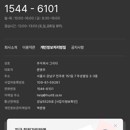
1544 - 6101
월~목 : 10:00~16:00 / 금 : 9:30~16:00
점심시간 : 12:00~13:00 (토,일,공휴일 휴무)
회사소개
이용약관
개인정보처리방침
공지사항
상호
주식회사 그리티
대표자
문영우
주소
서울시 강남구 언주로 151길 7 주성빌딩 2-3층
사업자등록번호
109-81-59281
전화번호
1544-6101
이메일 주소
help@huit8.co.kr
통신판매업
강남5526호
[사업자정보확인]
개인정보관리책임자
박준영
APPLE STORE
GOOGLE STORE