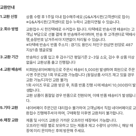
교환안내
1.교환 신청
상품 수령 후 1주일 이내 접수해주세요 (Q&A게시판/고객센터로 접수)
※Q&A게시판/고객센터로 접수 누락시 교환지연될 수 있습니다.
2.회수 방법
교환접수 시 한진택배로 수거접수 됩니다. 타택배로 반송시엔 배송비는 고
객님 부담으로 선불 결제 후 반송해주셔야하며, 반송 후 고객센터로 택배사
명,송장번호 남겨주셔야 지연없이 처리될 수 있습니다.
※타택배 반송시 반품 주소지 : 경기도 용인시 처인구 원삼면 원양로 487
지상1층 엠글로벌
3.교환 기간
반송하신 상품 입고 후 검수기간 평일기준 2~3일 소요, 검수 후 상품 이상
없을시 교환상품 출고 진행됩니다
4.교환 배송비
비회원(네이버페이)으로 주문시 배송비 5,000원 발생하며 회원으로 주문
시엔 주문건당 1회 무료교환 가능합니다 (동일상품 사이즈 재고 있을 경우
교환 가능/디자인 교환 불가)
1회 사이즈 무료 교환 받은 후, 최종 반품 진행 시에 배송비 10,000원이 발
생합니다.
교환 상품이 품절일 경우 반품으로 전환되며, 이때 반품 배송비가 발생됩니
다.
5.기타 교환
네이버페이 주문건은 대리접수 불가하여 고객님께서 직접 네이버페이로 교
환접수 진행해주셔야 하며, 구매확정 이후엔 교환처리 불가합니다.
6.매장 교환
제품 및 사이즈 교환은 가까운 오프라인 매장에서 가능합니다.
오프라인 매장 별로 보유하고 있는 제품과 재고 수량이 상이하니, 해당 매
장에 미리 문의하신 후에 방문해 주세요.