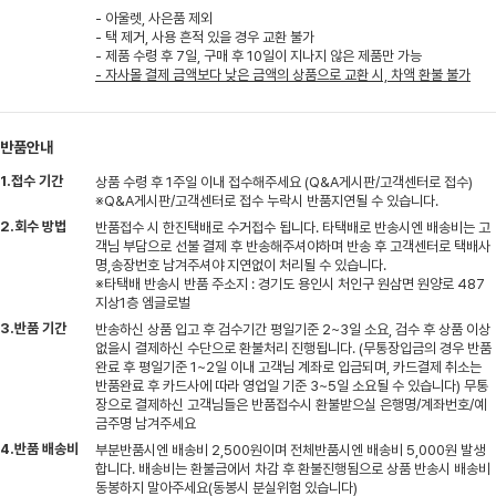
- 아울렛, 사은품 제외
- 택 제거, 사용 흔적 있을 경우 교환 불가
- 제품 수령 후 7일, 구매 후 10일이 지나지 않은 제품만 가능
- 자사몰 결제 금액보다 낮은 금액의 상품으로 교환 시, 차액 환불 불가
반품안내
1.접수 기간
상품 수령 후 1주일 이내 접수해주세요 (Q&A게시판/고객센터로 접수)
※Q&A게시판/고객센터로 접수 누락시 반품지연될 수 있습니다.
2.회수 방법
반품접수 시 한진택배로 수거접수 됩니다. 타택배로 반송시엔 배송비는 고
객님 부담으로 선불 결제 후 반송해주셔야하며 반송 후 고객센터로 택배사
명,송장번호 남겨주셔야 지연없이 처리될 수 있습니다.
※타택배 반송시 반품 주소지 : 경기도 용인시 처인구 원삼면 원양로 487
지상1층 엠글로벌
3.반품 기간
반송하신 상품 입고 후 검수기간 평일기준 2~3일 소요, 검수 후 상품 이상
없을시 결제하신 수단으로 환불처리 진행됩니다. (무통장입금의 경우 반품
완료 후 평일기준 1~2일 이내 고객님 계좌로 입금되며, 카드결제 취소는
반품완료 후 카드사에 따라 영업일 기준 3~5일 소요될 수 있습니다) 무통
장으로 결제하신 고객님들은 반품접수시 환불받으실 은행명/계좌번호/예
금주명 남겨주세요
4.반품 배송비
부분반품시엔 배송비 2,500원이며 전체반품시엔 배송비 5,000원 발생
합니다. 배송비는 환불금에서 차감 후 환불진행됨으로 상품 반송시 배송비
동봉하지 말아주세요(동봉시 분실위험 있습니다)