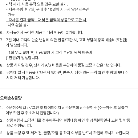
- 택 제거, 사용 흔적 있을 경우 교환 불가.
- 제품 수령 후 7일, 구매 후 10일이 지나지 않은 제품만
가능
- 자사몰 결제 금액보다 낮은 금액의 상품으로 교환 시,
차액 환불 불가
6.
자사몰에서 구매한 제품은 매장 반품이 불가합니다.
7.
7일 이내 고객의 단순 변심에 의한 반품/교환 시, 고객 부담의 왕복 배송비(5천원)
가 발생합니다.
- 1회 무료 교환 후, 반품/교환 시 고객 부담의 왕복 배송비
(1만원)가 발생합니다.
8.
상품 하자일 경우, 당사가 A/S 비용을 부담하며 품질 보증 기간은 1년 입니다.
9.
금액대 별 사은품을 받으신게 있다면, 반품 시 남아 있는 금액 확인 후 함께 보내주
셔야 처리 가능합니다.
오배송&불량
1.
주문취소방법 : 로그인 후 마이페이지 > 주문조회 > 주문취소 (주문취소 후 실출고
여부 확인 후 취소처리 진행됩니다.)
2.
상품불량시 고객센터로 접수해주시면 불량내용 확인 후 상품불량일시 교환 및 반품
으로 진행됩니다.
3.
상품 수령 후 택 제거 전, 불량/오염 등 하자 여부를 반드시 확인해 주시기 바랍니다.