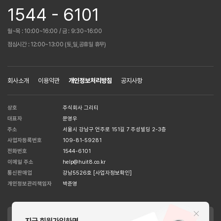
1544 - 6101
월~목 : 10:00~16:00 / 금 : 9:30~16:00
점심시간 : 12:00~13:00 (토,일,공휴일 휴무)
회사소개
이용약관
개인정보처리방침
공지사항
상호
주식회사 그리티
대표자
문영우
주소
서울시 강남구 언주로 151길 7 주성빌딩 2-3층
사업자등록번호
109-81-59281
전화번호
1544-6101
이메일 주소
help@huit8.co.kr
통신판매업
강남5526호
[사업자정보확인]
개인정보관리책임자
박준영
APPLE STORE
GOOGLE STORE