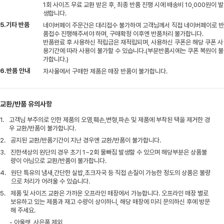
1회 사이즈 무료 교환 받은 후, 최종 반품 진행 시에 배송비 10,000원이 발
생합니다.
5.기타 반품
네이버페이 주문건은 대리접수 불가하여 고객님께서 직접 네이버페이로 반
품접수 진행해주셔야 하며, 구매확정 이후엔 반품처리 불가합니다.
반품완료 후 사용하신 적립금은 재적립되며, 사용하신 쿠폰은 해당 쿠폰 사
용기간에 따라 사용이 불가할 수 있습니다.(부분반품시에는 쿠폰 복원이 불
가합니다.)
6.반품 안내
자사몰에서 구매한 제품은 매장 반품이 불가합니다.
교환/반품 유의사항
1.
고객님 부주의로 인한 제품의 오염,훼손,변형,파손 및 제품에 부착된 택을 제거한 경
우 교환/반품이 불가합니다.
2.
공지된 교환/반품기간이 지난 경우엔 교환/반품이 불가합니다.
3.
진한색상의 원단의 경우 초기 1~2회 물빠짐 발생할 수 있으며 해당부분은 상품불
량이 아님으로 교환/반품이 불가합니다.
4.
원단 특유의 냄새,간단한 실밥,초크자국 등 직접 손질이 가능한 정도의 상품은 불량
으로 처리가 어려울 수 있습니다.
5.
제품 및 사이즈 교환은 가까운 오프라인 매장에서 가능합니다. 오프라인 매장 별로
보유하고 있는 제품과 재고 수량이 상이하니, 해당 매장에 미리 문의하신 후에 방문
해 주세요.
- 아울렛, 사은품 제외