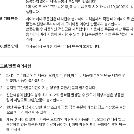
동봉하지 말아주세요(동봉시 분실위험 있습니다)
1회 사이즈 무료 교환 받은 후, 최종 반품 진행 시에 배송비 10,000원이 발
생합니다.
5.기타 반품
네이버페이 주문건은 대리접수 불가하여 고객님께서 직접 네이버페이로 반
품접수 진행해주셔야 하며, 구매확정 이후엔 반품처리 불가합니다.
반품완료 후 사용하신 적립금은 재적립되며, 사용하신 쿠폰은 해당 쿠폰 사
용기간에 따라 사용이 불가할 수 있습니다.(부분반품시에는 쿠폰 복원이 불
가합니다.)
6.반품 안내
자사몰에서 구매한 제품은 매장 반품이 불가합니다.
교환/반품 유의사항
1.
고객님 부주의로 인한 제품의 오염,훼손,변형,파손 및 제품에 부착된 택을 제거한 경
우 교환/반품이 불가합니다.
2.
공지된 교환/반품기간이 지난 경우엔 교환/반품이 불가합니다.
3.
진한색상의 원단의 경우 초기 1~2회 물빠짐 발생할 수 있으며 해당부분은 상품불
량이 아님으로 교환/반품이 불가합니다.
4.
원단 특유의 냄새,간단한 실밥,초크자국 등 직접 손질이 가능한 정도의 상품은 불량
으로 처리가 어려울 수 있습니다.
5.
제품 및 사이즈 교환은 가까운 오프라인 매장에서 가능합니다. 오프라인 매장 별로
보유하고 있는 제품과 재고 수량이 상이하니, 해당 매장에 미리 문의하신 후에 방문
해 주세요.