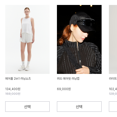
에어홀 2in1 러닝쇼츠
위뜨 에어핏 러닝캡
라이트
134,400원
69,000원
102,
168,000원
128,
선택
선택