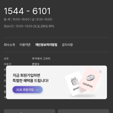
1544 - 6101
월~목 : 10:00~16:00 / 금 : 9:30~16:00
점심시간 : 12:00~13:00 (토,일,공휴일 휴무)
회사소개
이용약관
개인정보처리방침
공지사항
상호
주식회사 그리티
대표자
문영우
주소
서울시 강남구 언주로 151길 7 주성빌딩 2-3층
사업자등록번호
109-81-59281
전화번호
1544-6101
이메일 주소
help@huit8.co.kr
통신판매업
강남5526호
[사업자정보확인]
개인정보관리책임자
박준영