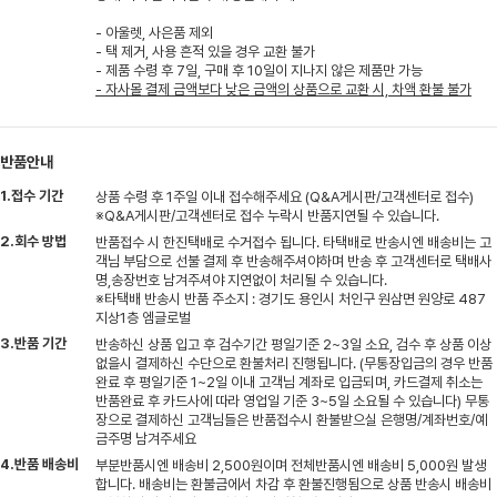
- 아울렛, 사은품 제외
- 택 제거, 사용 흔적 있을 경우 교환 불가
- 제품 수령 후 7일, 구매 후 10일이 지나지 않은 제품만 가능
- 자사몰 결제 금액보다 낮은 금액의 상품으로 교환 시, 차액 환불 불가
반품안내
1.접수 기간
상품 수령 후 1주일 이내 접수해주세요 (Q&A게시판/고객센터로 접수)
※Q&A게시판/고객센터로 접수 누락시 반품지연될 수 있습니다.
2.회수 방법
반품접수 시 한진택배로 수거접수 됩니다. 타택배로 반송시엔 배송비는 고
객님 부담으로 선불 결제 후 반송해주셔야하며 반송 후 고객센터로 택배사
명,송장번호 남겨주셔야 지연없이 처리될 수 있습니다.
※타택배 반송시 반품 주소지 : 경기도 용인시 처인구 원삼면 원양로 487
지상1층 엠글로벌
3.반품 기간
반송하신 상품 입고 후 검수기간 평일기준 2~3일 소요, 검수 후 상품 이상
없을시 결제하신 수단으로 환불처리 진행됩니다. (무통장입금의 경우 반품
완료 후 평일기준 1~2일 이내 고객님 계좌로 입금되며, 카드결제 취소는
반품완료 후 카드사에 따라 영업일 기준 3~5일 소요될 수 있습니다) 무통
장으로 결제하신 고객님들은 반품접수시 환불받으실 은행명/계좌번호/예
금주명 남겨주세요
4.반품 배송비
부분반품시엔 배송비 2,500원이며 전체반품시엔 배송비 5,000원 발생
합니다. 배송비는 환불금에서 차감 후 환불진행됨으로 상품 반송시 배송비