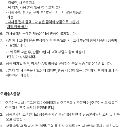
- 아울렛, 사은품 제외
- 택 제거, 사용 흔적 있을 경우 교환 불가.
- 제품 수령 후 7일, 구매 후 10일이 지나지 않은 제품만
가능
- 자사몰 결제 금액보다 낮은 금액의 상품으로 교환 시,
차액 환불 불가
6.
자사몰에서 구매한 제품은 매장 반품이 불가합니다.
7.
7일 이내 고객의 단순 변심에 의한 반품/교환 시, 고객 부담의 왕복 배송비(5천원)
가 발생합니다.
- 1회 무료 교환 후, 반품/교환 시 고객 부담의 왕복 배송비
(1만원)가 발생합니다.
8.
상품 하자일 경우, 당사가 A/S 비용을 부담하며 품질 보증 기간은 1년 입니다.
9.
금액대 별 사은품을 받으신게 있다면, 반품 시 남아 있는 금액 확인 후 함께 보내주
셔야 처리 가능합니다.
오배송&불량
1.
주문취소방법 : 로그인 후 마이페이지 > 주문조회 > 주문취소 (주문취소 후 실출고
여부 확인 후 취소처리 진행됩니다.)
2.
상품불량시 고객센터로 접수해주시면 불량내용 확인 후 상품불량일시 교환 및 반품
으로 진행됩니다.
3.
상품 수령 후 택 제거 전, 불량/오염 등 하자 여부를 반드시 확인해 주시기 바랍니다.