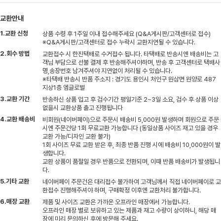
교환안내
1.교환 신청
상품 수령 후 1주일 이내 접수해주세요 (Q&A게시판/고객센터로 접수)
※Q&A게시판/고객센터로 접수 누락시 교환지연될 수 있습니다.
2.회수 방법
교환접수 시 한진택배로 수거접수 됩니다. 타택배로 반송시엔 배송비는 고
객님 부담으로 선불 결제 후 반송해주셔야하며, 반송 후 고객센터로 택배사
명,송장번호 남겨주셔야 지연없이 처리될 수 있습니다.
※타택배 반송시 반품 주소지 : 경기도 용인시 처인구 원삼면 원양로 487
지상1층 엠글로벌
3.교환 기간
반송하신 상품 입고 후 검수기간 평일기준 2~3일 소요, 검수 후 상품 이상
없을시 교환상품 출고 진행됩니다
4.교환 배송비
비회원(네이버페이)으로 주문시 배송비 5,000원 발생하며 회원으로 주문
시엔 주문건당 1회 무료교환 가능합니다 (동일상품 사이즈 재고 있을 경우
교환 가능/디자인 교환 불가)
1회 사이즈 무료 교환 받은 후, 최종 반품 진행 시에 배송비 10,000원이 발
생합니다.
교환 상품이 품절일 경우 반품으로 전환되며, 이때 반품 배송비가 발생됩니
다.
5.기타 교환
네이버페이 주문건은 대리접수 불가하여 고객님께서 직접 네이버페이로 교
환접수 진행해주셔야 하며, 구매확정 이후엔 교환처리 불가합니다.
6.매장 교환
제품 및 사이즈 교환은 가까운 오프라인 매장에서 가능합니다.
오프라인 매장 별로 보유하고 있는 제품과 재고 수량이 상이하니, 해당 매
장에 미리 문의하신 후에 방문해 주세요.