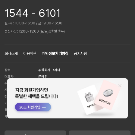
1544 - 6101
월~목 : 10:00~16:00 / 금 : 9:30~16:00
점심시간 : 12:00~13:00 (토,일,공휴일 휴무)
회사소개
이용약관
개인정보처리방침
공지사항
상호
주식회사 그리티
대표자
문영우
주소
서울시 강남구 언주로 151길 7 주성빌딩 2-3층
사업자등록번호
109-81-59281
전화번호
1544-6101
이메일 주소
help@huit8.co.kr
통신판매업
강남5526호
[사업자정보확인]
개인정보관리책임자
박준영