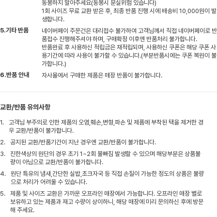
동봉하지 말아주세요(동봉시 분실위험 있습니다)
1회 사이즈 무료 교환 받은 후, 최종 반품 진행 시에 배송비 10,000원이 발
생합니다.
5.기타 반품
네이버페이 주문건은 대리접수 불가하여 고객님께서 직접 네이버페이로 반
품접수 진행해주셔야 하며, 구매확정 이후엔 반품처리 불가합니다.
반품완료 후 사용하신 적립금은 재적립되며, 사용하신 쿠폰은 해당 쿠폰 사
용기간에 따라 사용이 불가할 수 있습니다.(부분반품시에는 쿠폰 복원이 불
가합니다.)
6.반품 안내
자사몰에서 구매한 제품은 매장 반품이 불가합니다.
교환/반품 유의사항
1.
고객님 부주의로 인한 제품의 오염,훼손,변형,파손 및 제품에 부착된 택을 제거한 경
우 교환/반품이 불가합니다.
2.
공지된 교환/반품기간이 지난 경우엔 교환/반품이 불가합니다.
3.
진한색상의 원단의 경우 초기 1~2회 물빠짐 발생할 수 있으며 해당부분은 상품불
량이 아님으로 교환/반품이 불가합니다.
4.
원단 특유의 냄새,간단한 실밥,초크자국 등 직접 손질이 가능한 정도의 상품은 불량
으로 처리가 어려울 수 있습니다.
5.
제품 및 사이즈 교환은 가까운 오프라인 매장에서 가능합니다. 오프라인 매장 별로
보유하고 있는 제품과 재고 수량이 상이하니, 해당 매장에 미리 문의하신 후에 방문
해 주세요.