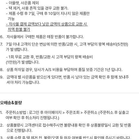
- 아울렛, 사은품 제외
- 택 제거, 사용 흔적 있을 경우 교환 불가.
- 제품 수령 후 7일, 구매 후 10일이 지나지 않은 제품만
가능
- 자사몰 결제 금액보다 낮은 금액의 상품으로 교환 시,
차액 환불 불가
6.
자사몰에서 구매한 제품은 매장 반품이 불가합니다.
7.
7일 이내 고객의 단순 변심에 의한 반품/교환 시, 고객 부담의 왕복 배송비(5천원)
가 발생합니다.
- 1회 무료 교환 후, 반품/교환 시 고객 부담의 왕복 배송비
(1만원)가 발생합니다.
8.
상품 하자일 경우, 당사가 A/S 비용을 부담하며 품질 보증 기간은 1년 입니다.
9.
금액대 별 사은품을 받으신게 있다면, 반품 시 남아 있는 금액 확인 후 함께 보내주
셔야 처리 가능합니다.
오배송&불량
1.
주문취소방법 : 로그인 후 마이페이지 > 주문조회 > 주문취소 (주문취소 후 실출고
여부 확인 후 취소처리 진행됩니다.)
2.
상품불량시 고객센터로 접수해주시면 불량내용 확인 후 상품불량일시 교환 및 반품
으로 진행됩니다.
3.
상품 수령 후 택 제거 전, 불량/오염 등 하자 여부를 반드시 확인해 주시기 바랍니다.