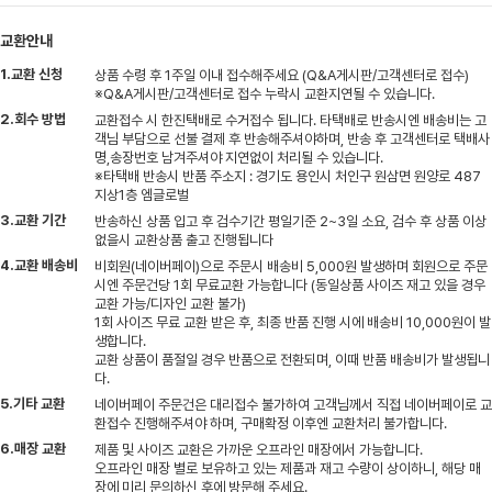
교환안내
1.교환 신청
상품 수령 후 1주일 이내 접수해주세요 (Q&A게시판/고객센터로 접수)
※Q&A게시판/고객센터로 접수 누락시 교환지연될 수 있습니다.
2.회수 방법
교환접수 시 한진택배로 수거접수 됩니다. 타택배로 반송시엔 배송비는 고
객님 부담으로 선불 결제 후 반송해주셔야하며, 반송 후 고객센터로 택배사
명,송장번호 남겨주셔야 지연없이 처리될 수 있습니다.
※타택배 반송시 반품 주소지 : 경기도 용인시 처인구 원삼면 원양로 487
지상1층 엠글로벌
3.교환 기간
반송하신 상품 입고 후 검수기간 평일기준 2~3일 소요, 검수 후 상품 이상
없을시 교환상품 출고 진행됩니다
4.교환 배송비
비회원(네이버페이)으로 주문시 배송비 5,000원 발생하며 회원으로 주문
시엔 주문건당 1회 무료교환 가능합니다 (동일상품 사이즈 재고 있을 경우
교환 가능/디자인 교환 불가)
1회 사이즈 무료 교환 받은 후, 최종 반품 진행 시에 배송비 10,000원이 발
생합니다.
교환 상품이 품절일 경우 반품으로 전환되며, 이때 반품 배송비가 발생됩니
다.
5.기타 교환
네이버페이 주문건은 대리접수 불가하여 고객님께서 직접 네이버페이로 교
환접수 진행해주셔야 하며, 구매확정 이후엔 교환처리 불가합니다.
6.매장 교환
제품 및 사이즈 교환은 가까운 오프라인 매장에서 가능합니다.
오프라인 매장 별로 보유하고 있는 제품과 재고 수량이 상이하니, 해당 매
장에 미리 문의하신 후에 방문해 주세요.