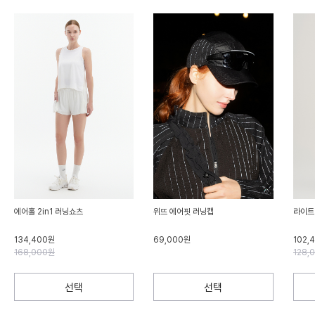
에어홀 2in1 러닝쇼츠
위뜨 에어핏 러닝캡
라이트
134,400원
69,000원
102,
168,000원
128,
선택
선택