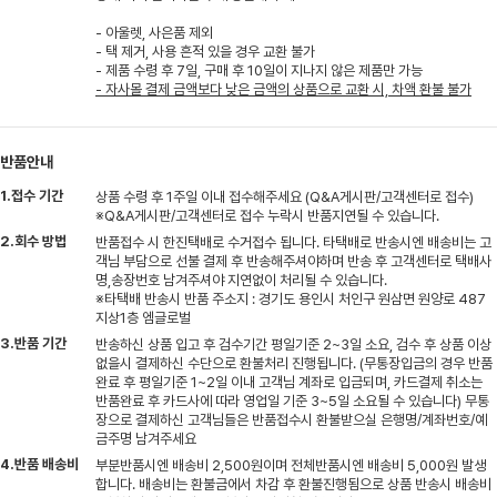
- 아울렛, 사은품 제외
- 택 제거, 사용 흔적 있을 경우 교환 불가
- 제품 수령 후 7일, 구매 후 10일이 지나지 않은 제품만 가능
- 자사몰 결제 금액보다 낮은 금액의 상품으로 교환 시, 차액 환불 불가
반품안내
1.접수 기간
상품 수령 후 1주일 이내 접수해주세요 (Q&A게시판/고객센터로 접수)
※Q&A게시판/고객센터로 접수 누락시 반품지연될 수 있습니다.
2.회수 방법
반품접수 시 한진택배로 수거접수 됩니다. 타택배로 반송시엔 배송비는 고
객님 부담으로 선불 결제 후 반송해주셔야하며 반송 후 고객센터로 택배사
명,송장번호 남겨주셔야 지연없이 처리될 수 있습니다.
※타택배 반송시 반품 주소지 : 경기도 용인시 처인구 원삼면 원양로 487
지상1층 엠글로벌
3.반품 기간
반송하신 상품 입고 후 검수기간 평일기준 2~3일 소요, 검수 후 상품 이상
없을시 결제하신 수단으로 환불처리 진행됩니다. (무통장입금의 경우 반품
완료 후 평일기준 1~2일 이내 고객님 계좌로 입금되며, 카드결제 취소는
반품완료 후 카드사에 따라 영업일 기준 3~5일 소요될 수 있습니다) 무통
장으로 결제하신 고객님들은 반품접수시 환불받으실 은행명/계좌번호/예
금주명 남겨주세요
4.반품 배송비
부분반품시엔 배송비 2,500원이며 전체반품시엔 배송비 5,000원 발생
합니다. 배송비는 환불금에서 차감 후 환불진행됨으로 상품 반송시 배송비