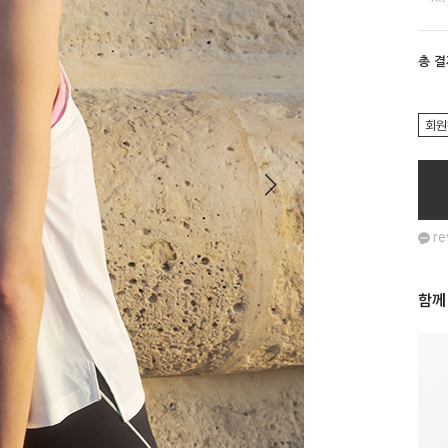
총 
회원
re
함께