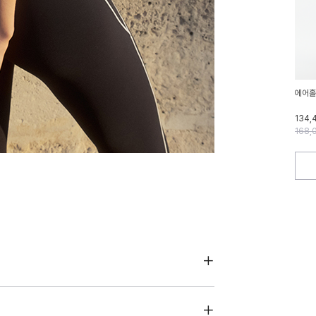
에어홀
134,
168,