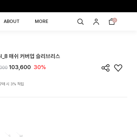
0
ABOUT
MORE
TE6J05T
ol_8 매쉬 커버업 슬리브리스
103,600
30%
,000
구매 시 3% 적립
S
M