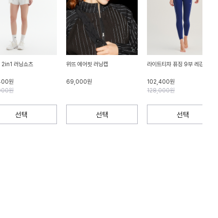
 2in1 러닝쇼츠
위뜨 에어핏 러닝캡
라이트티챠 퓨징 9부 레깅스
400원
69,000원
102,400원
000원
128,000원
선택
선택
선택