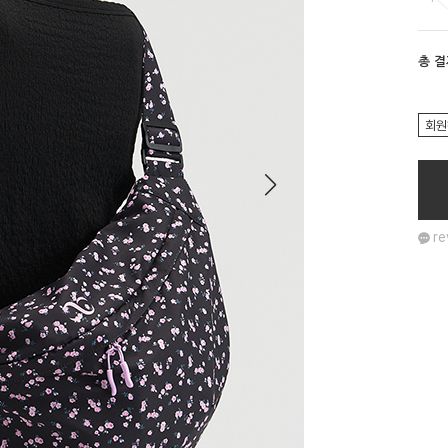
총 
회원
re