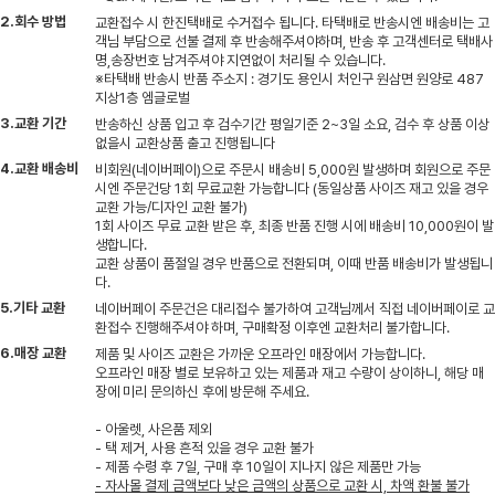
2.회수 방법
교환접수 시 한진택배로 수거접수 됩니다. 타택배로 반송시엔 배송비는 고
객님 부담으로 선불 결제 후 반송해주셔야하며, 반송 후 고객센터로 택배사
명,송장번호 남겨주셔야 지연없이 처리될 수 있습니다.
※타택배 반송시 반품 주소지 : 경기도 용인시 처인구 원삼면 원양로 487
지상1층 엠글로벌
3.교환 기간
반송하신 상품 입고 후 검수기간 평일기준 2~3일 소요, 검수 후 상품 이상
없을시 교환상품 출고 진행됩니다
4.교환 배송비
비회원(네이버페이)으로 주문시 배송비 5,000원 발생하며 회원으로 주문
시엔 주문건당 1회 무료교환 가능합니다 (동일상품 사이즈 재고 있을 경우
교환 가능/디자인 교환 불가)
1회 사이즈 무료 교환 받은 후, 최종 반품 진행 시에 배송비 10,000원이 발
생합니다.
교환 상품이 품절일 경우 반품으로 전환되며, 이때 반품 배송비가 발생됩니
다.
5.기타 교환
네이버페이 주문건은 대리접수 불가하여 고객님께서 직접 네이버페이로 교
환접수 진행해주셔야 하며, 구매확정 이후엔 교환처리 불가합니다.
6.매장 교환
제품 및 사이즈 교환은 가까운 오프라인 매장에서 가능합니다.
오프라인 매장 별로 보유하고 있는 제품과 재고 수량이 상이하니, 해당 매
장에 미리 문의하신 후에 방문해 주세요.
- 아울렛, 사은품 제외
- 택 제거, 사용 흔적 있을 경우 교환 불가
- 제품 수령 후 7일, 구매 후 10일이 지나지 않은 제품만 가능
- 자사몰 결제 금액보다 낮은 금액의 상품으로 교환 시, 차액 환불 불가