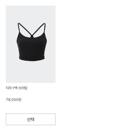
티챠 Y백 브라탑
78,000원
선택