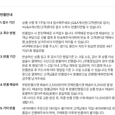
반품안내
1.접수 기간
상품 수령 후 1주일 이내 접수해주세요 (Q&A게시판/고객센터로 접수)
※Q&A게시판/고객센터로 접수 누락시 반품지연될 수 있습니다.
2.회수 방법
반품접수 시 한진택배로 수거접수 됩니다. 타택배로 반송시엔 배송비는 고
객님 부담으로 선불 결제 후 반송해주셔야하며 반송 후 고객센터로 택배사
명,송장번호 남겨주셔야 지연없이 처리될 수 있습니다.
※타택배 반송시 반품 주소지 : 경기도 용인시 처인구 원삼면 원양로 487
지상1층 엠글로벌
3.반품 기간
반송하신 상품 입고 후 검수기간 평일기준 2~3일 소요, 검수 후 상품 이상
없을시 결제하신 수단으로 환불처리 진행됩니다. (무통장입금의 경우 반품
완료 후 평일기준 1~2일 이내 고객님 계좌로 입금되며, 카드결제 취소는
반품완료 후 카드사에 따라 영업일 기준 3~5일 소요될 수 있습니다) 무통
장으로 결제하신 고객님들은 반품접수시 환불받으실 은행명/계좌번호/예
금주명 남겨주세요
4.반품 배송비
부분반품시엔 배송비 2,500원이며 전체반품시엔 배송비 5,000원 발생
합니다. 배송비는 환불금에서 차감 후 환불진행됨으로 상품 반송시 배송비
동봉하지 말아주세요(동봉시 분실위험 있습니다)
1회 사이즈 무료 교환 받은 후, 최종 반품 진행 시에 배송비 10,000원이 발
생합니다.
5.기타 반품
네이버페이 주문건은 대리접수 불가하여 고객님께서 직접 네이버페이로 반
품접수 진행해주셔야 하며, 구매확정 이후엔 반품처리 불가합니다.