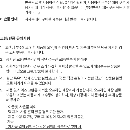
반품완료 후 사용하신 적립금은 재적립되며, 사용하신 쿠폰은 해당 쿠폰 사
용기간에 따라 사용이 불가할 수 있습니다.(부분반품시에는 쿠폰 복원이 불
가합니다.)
6.반품 안내
자사몰에서 구매한 제품은 매장 반품이 불가합니다.
교환/반품 유의사항
1.
고객님 부주의로 인한 제품의 오염,훼손,변형,파손 및 제품에 부착된 택을 제거한 경
우 교환/반품이 불가합니다.
2.
공지된 교환/반품기간이 지난 경우엔 교환/반품이 불가합니다.
3.
진한색상의 원단의 경우 초기 1~2회 물빠짐 발생할 수 있으며 해당부분은 상품불
량이 아님으로 교환/반품이 불가합니다.
4.
원단 특유의 냄새,간단한 실밥,초크자국 등 직접 손질이 가능한 정도의 상품은 불량
으로 처리가 어려울 수 있습니다.
5.
제품 및 사이즈 교환은 가까운 오프라인 매장에서 가능합니다. 오프라인 매장 별로
보유하고 있는 제품과 재고 수량이 상이하니, 해당 매장에 미리 문의하신 후에 방문
해 주세요.
- 아울렛, 사은품 제외
- 택 제거, 사용 흔적 있을 경우 교환 불가.
- 제품 수령 후 7일, 구매 후 10일이 지나지 않은 제품만
가능
- 자사몰 결제 금액보다 낮은 금액의 상품으로 교환 시,