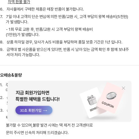
차액 환불 불가
6.
자사몰에서 구매한 제품은 매장 반품이 불가합니다.
7.
7일 이내 고객의 단순 변심에 의한 반품/교환 시, 고객 부담의 왕복 배송비(5천원)
가 발생합니다.
- 1회 무료 교환 후, 반품/교환 시 고객 부담의 왕복 배송비
(1만원)가 발생합니다.
8.
상품 하자일 경우, 당사가 A/S 비용을 부담하며 품질 보증 기간은 1년 입니다.
9.
금액대 별 사은품을 받으신게 있다면, 반품 시 남아 있는 금액 확인 후 함께 보내주
셔야 처리 가능합니다.
오배송&불량
1.
주문취소방법 : 로그인 후 마이페이지 > 주문조회 > 주문취소 (주문취소 후 실출고
여부 확인 후 취소처리 진행됩니다.)
2.
상품불량시 고객센터로 접수해주시면 불량내용 확인 후 상품불량일시 교환 및 반품
으로 진행됩니다.
3.
상품 수령 후 택 제거 전, 불량/오염 등 하자 여부를 반드시 확인해 주시기 바랍니다.
택 제거 시 초기 불량 확인이 어려워 교환/반품이
불가할 수 있으며,불량 발견 시에는 택 제거 전 고객센터로
문의 주시면 신속히 처리해 드리겠습니다.