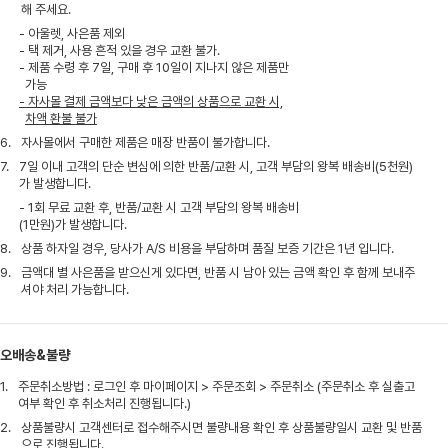
해 주세요.
- 아울렛, 사은품 제외
- 택 제거, 사용 흔적 있을 경우 교환 불가.
- 제품 수령 후 7일, 구매 후 10일이 지나지 않은 제품만
가능
- 자사몰 결제 금액보다 낮은 금액의 상품으로 교환 시,
차액 환불 불가
6.
자사몰에서 구매한 제품은 매장 반품이 불가합니다.
7.
7일 이내 고객의 단순 변심에 의한 반품/교환 시, 고객 부담의 왕복 배송비(5천원)
가 발생합니다.
- 1회 무료 교환 후, 반품/교환 시 고객 부담의 왕복 배송비
(1만원)가 발생합니다.
8.
상품 하자일 경우, 당사가 A/S 비용을 부담하며 품질 보증 기간은 1년 입니다.
9.
금액대 별 사은품을 받으신게 있다면, 반품 시 남아 있는 금액 확인 후 함께 보내주
셔야 처리 가능합니다.
오배송&불량
1.
주문취소방법 : 로그인 후 마이페이지 > 주문조회 > 주문취소 (주문취소 후 실출고
여부 확인 후 취소처리 진행됩니다.)
2.
상품불량시 고객센터로 접수해주시면 불량내용 확인 후 상품불량일시 교환 및 반품
으로 진행됩니다.