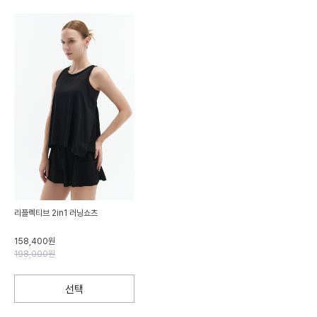
리플렉티브 2in1 러닝쇼츠
158,400원
198,000원
선택