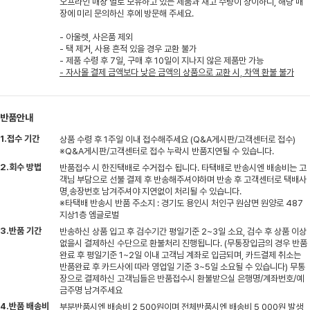
오프라인 매장 별로 보유하고 있는 제품과 재고 수량이 상이하니, 해당 매
장에 미리 문의하신 후에 방문해 주세요.
- 아울렛, 사은품 제외
- 택 제거, 사용 흔적 있을 경우 교환 불가
- 제품 수령 후 7일, 구매 후 10일이 지나지 않은 제품만 가능
- 자사몰 결제 금액보다 낮은 금액의 상품으로 교환 시, 차액 환불 불가
반품안내
1.접수 기간
상품 수령 후 1주일 이내 접수해주세요 (Q&A게시판/고객센터로 접수)
※Q&A게시판/고객센터로 접수 누락시 반품지연될 수 있습니다.
2.회수 방법
반품접수 시 한진택배로 수거접수 됩니다. 타택배로 반송시엔 배송비는 고
객님 부담으로 선불 결제 후 반송해주셔야하며 반송 후 고객센터로 택배사
명,송장번호 남겨주셔야 지연없이 처리될 수 있습니다.
※타택배 반송시 반품 주소지 : 경기도 용인시 처인구 원삼면 원양로 487
지상1층 엠글로벌
3.반품 기간
반송하신 상품 입고 후 검수기간 평일기준 2~3일 소요, 검수 후 상품 이상
없을시 결제하신 수단으로 환불처리 진행됩니다. (무통장입금의 경우 반품
완료 후 평일기준 1~2일 이내 고객님 계좌로 입금되며, 카드결제 취소는
반품완료 후 카드사에 따라 영업일 기준 3~5일 소요될 수 있습니다) 무통
장으로 결제하신 고객님들은 반품접수시 환불받으실 은행명/계좌번호/예
금주명 남겨주세요
4.반품 배송비
부분반품시엔 배송비 2,500원이며 전체반품시엔 배송비 5,000원 발생