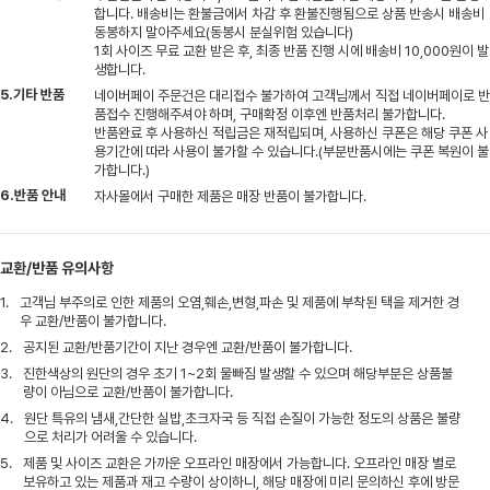
합니다. 배송비는 환불금에서 차감 후 환불진행됨으로 상품 반송시 배송비
동봉하지 말아주세요(동봉시 분실위험 있습니다)
1회 사이즈 무료 교환 받은 후, 최종 반품 진행 시에 배송비 10,000원이 발
생합니다.
5.기타 반품
네이버페이 주문건은 대리접수 불가하여 고객님께서 직접 네이버페이로 반
품접수 진행해주셔야 하며, 구매확정 이후엔 반품처리 불가합니다.
반품완료 후 사용하신 적립금은 재적립되며, 사용하신 쿠폰은 해당 쿠폰 사
용기간에 따라 사용이 불가할 수 있습니다.(부분반품시에는 쿠폰 복원이 불
가합니다.)
6.반품 안내
자사몰에서 구매한 제품은 매장 반품이 불가합니다.
교환/반품 유의사항
1.
고객님 부주의로 인한 제품의 오염,훼손,변형,파손 및 제품에 부착된 택을 제거한 경
우 교환/반품이 불가합니다.
2.
공지된 교환/반품기간이 지난 경우엔 교환/반품이 불가합니다.
3.
진한색상의 원단의 경우 초기 1~2회 물빠짐 발생할 수 있으며 해당부분은 상품불
량이 아님으로 교환/반품이 불가합니다.
4.
원단 특유의 냄새,간단한 실밥,초크자국 등 직접 손질이 가능한 정도의 상품은 불량
으로 처리가 어려울 수 있습니다.
5.
제품 및 사이즈 교환은 가까운 오프라인 매장에서 가능합니다. 오프라인 매장 별로
보유하고 있는 제품과 재고 수량이 상이하니, 해당 매장에 미리 문의하신 후에 방문