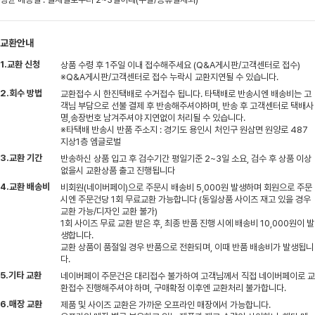
교환안내
1.교환 신청
상품 수령 후 1주일 이내 접수해주세요 (Q&A게시판/고객센터로 접수)
※Q&A게시판/고객센터로 접수 누락시 교환지연될 수 있습니다.
2.회수 방법
교환접수 시 한진택배로 수거접수 됩니다. 타택배로 반송시엔 배송비는 고
객님 부담으로 선불 결제 후 반송해주셔야하며, 반송 후 고객센터로 택배사
명,송장번호 남겨주셔야 지연없이 처리될 수 있습니다.
※타택배 반송시 반품 주소지 : 경기도 용인시 처인구 원삼면 원양로 487
지상1층 엠글로벌
3.교환 기간
반송하신 상품 입고 후 검수기간 평일기준 2~3일 소요, 검수 후 상품 이상
없을시 교환상품 출고 진행됩니다
4.교환 배송비
비회원(네이버페이)으로 주문시 배송비 5,000원 발생하며 회원으로 주문
시엔 주문건당 1회 무료교환 가능합니다 (동일상품 사이즈 재고 있을 경우
교환 가능/디자인 교환 불가)
1회 사이즈 무료 교환 받은 후, 최종 반품 진행 시에 배송비 10,000원이 발
생합니다.
교환 상품이 품절일 경우 반품으로 전환되며, 이때 반품 배송비가 발생됩니
다.
5.기타 교환
네이버페이 주문건은 대리접수 불가하여 고객님께서 직접 네이버페이로 교
환접수 진행해주셔야 하며, 구매확정 이후엔 교환처리 불가합니다.
6.매장 교환
제품 및 사이즈 교환은 가까운 오프라인 매장에서 가능합니다.