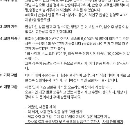
교환접수 시 한진택배로 수거접수 됩니다. 타택배로 반송시엔 배송비는 고
객님 부담으로 선불 결제 후 반송해주셔야하며, 반송 후 고객센터로 택배사
명,송장번호 남겨주셔야 지연없이 처리될 수 있습니다.
※타택배 반송시 반품 주소지 : 경기도 용인시 처인구 원삼면 원양로 487
지상1층 엠글로벌
3.교환 기간
반송하신 상품 입고 후 검수기간 평일기준 2~3일 소요, 검수 후 상품 이상
없을시 교환상품 출고 진행됩니다
4.교환 배송비
비회원(네이버페이)으로 주문시 배송비 5,000원 발생하며 회원으로 주문
시엔 주문건당 1회 무료교환 가능합니다 (동일상품 사이즈 재고 있을 경우
교환 가능/디자인 교환 불가)
1회 사이즈 무료 교환 받은 후, 최종 반품 진행 시에 배송비 10,000원이 발
생합니다.
교환 상품이 품절일 경우 반품으로 전환되며, 이때 반품 배송비가 발생됩니
다.
5.기타 교환
네이버페이 주문건은 대리접수 불가하여 고객님께서 직접 네이버페이로 교
환접수 진행해주셔야 하며, 구매확정 이후엔 교환처리 불가합니다.
6.매장 교환
제품 및 사이즈 교환은 가까운 오프라인 매장에서 가능합니다.
오프라인 매장 별로 보유하고 있는 제품과 재고 수량이 상이하니, 해당 매
장에 미리 문의하신 후에 방문해 주세요.
- 아울렛, 사은품 제외
- 택 제거, 사용 흔적 있을 경우 교환 불가
- 제품 수령 후 7일, 구매 후 10일이 지나지 않은 제품만 가능
- 자사몰 결제 금액보다 낮은 금액의 상품으로 교환 시, 차액 환불 불가