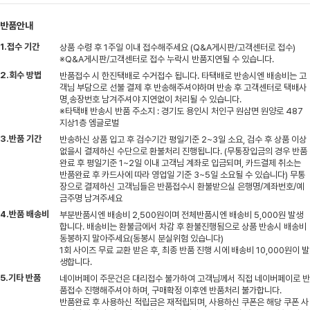
반품안내
1.접수 기간
상품 수령 후 1주일 이내 접수해주세요 (Q&A게시판/고객센터로 접수)
※Q&A게시판/고객센터로 접수 누락시 반품지연될 수 있습니다.
2.회수 방법
반품접수 시 한진택배로 수거접수 됩니다. 타택배로 반송시엔 배송비는 고
객님 부담으로 선불 결제 후 반송해주셔야하며 반송 후 고객센터로 택배사
명,송장번호 남겨주셔야 지연없이 처리될 수 있습니다.
※타택배 반송시 반품 주소지 : 경기도 용인시 처인구 원삼면 원양로 487
지상1층 엠글로벌
3.반품 기간
반송하신 상품 입고 후 검수기간 평일기준 2~3일 소요, 검수 후 상품 이상
없을시 결제하신 수단으로 환불처리 진행됩니다. (무통장입금의 경우 반품
완료 후 평일기준 1~2일 이내 고객님 계좌로 입금되며, 카드결제 취소는
반품완료 후 카드사에 따라 영업일 기준 3~5일 소요될 수 있습니다) 무통
장으로 결제하신 고객님들은 반품접수시 환불받으실 은행명/계좌번호/예
금주명 남겨주세요
4.반품 배송비
부분반품시엔 배송비 2,500원이며 전체반품시엔 배송비 5,000원 발생
합니다. 배송비는 환불금에서 차감 후 환불진행됨으로 상품 반송시 배송비
동봉하지 말아주세요(동봉시 분실위험 있습니다)
1회 사이즈 무료 교환 받은 후, 최종 반품 진행 시에 배송비 10,000원이 발
생합니다.
5.기타 반품
네이버페이 주문건은 대리접수 불가하여 고객님께서 직접 네이버페이로 반
품접수 진행해주셔야 하며, 구매확정 이후엔 반품처리 불가합니다.
반품완료 후 사용하신 적립금은 재적립되며, 사용하신 쿠폰은 해당 쿠폰 사