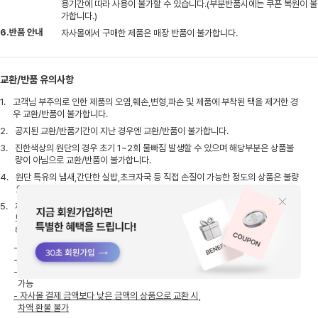
용기간에 따라 사용이 불가할 수 있습니다.(부분반품시에는 쿠폰 복원이 불
가합니다.)
6.반품 안내
자사몰에서 구매한 제품은 매장 반품이 불가합니다.
교환/반품 유의사항
1.
고객님 부주의로 인한 제품의 오염,훼손,변형,파손 및 제품에 부착된 택을 제거한 경
우 교환/반품이 불가합니다.
2.
공지된 교환/반품기간이 지난 경우엔 교환/반품이 불가합니다.
3.
진한색상의 원단의 경우 초기 1~2회 물빠짐 발생할 수 있으며 해당부분은 상품불
량이 아님으로 교환/반품이 불가합니다.
4.
원단 특유의 냄새,간단한 실밥,초크자국 등 직접 손질이 가능한 정도의 상품은 불량
으로 처리가 어려울 수 있습니다.
5.
제품 및 사이즈 교환은 가까운 오프라인 매장에서 가능합니다. 오프라인 매장 별로
보유하고 있는 제품과 재고 수량이 상이하니, 해당 매장에 미리 문의하신 후에 방문
해 주세요.
- 아울렛, 사은품 제외
- 택 제거, 사용 흔적 있을 경우 교환 불가.
- 제품 수령 후 7일, 구매 후 10일이 지나지 않은 제품만
가능
- 자사몰 결제 금액보다 낮은 금액의 상품으로 교환 시,
차액 환불 불가