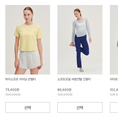
하이소프트 라이닝 반팔티
소프트모달 셔링언발 긴팔티
라이트
75,600원
89,600원
102,
108,000원
128,000원
128,
선택
선택