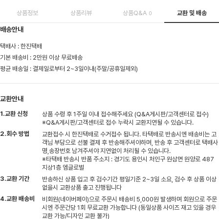
상품정보
상품리뷰
상품Q&A
교환 및 배송
0
배송안내
택배사 : 한진택배
기본 배송비 : 2만원 이상 무료배송
평균 배송일 : 결제일로부터 2~3일이내(주말/공휴일제외)
교환안내
1.교환 신청
상품 수령 후 1주일 이내 접수해주세요 (Q&A게시판/고객센터로 접수)
※Q&A게시판/고객센터로 접수 누락시 교환지연될 수 있습니다.
2.회수 방법
교환접수 시 한진택배로 수거접수 됩니다. 타택배로 반송시엔 배송비는 고
객님 부담으로 선불 결제 후 반송해주셔야하며, 반송 후 고객센터로 택배사
명,송장번호 남겨주셔야 지연없이 처리될 수 있습니다.
※타택배 반송시 반품 주소지 : 경기도 용인시 처인구 원삼면 원양로 487
지상1층 엠글로벌
3.교환 기간
반송하신 상품 입고 후 검수기간 평일기준 2~3일 소요, 검수 후 상품 이상
없을시 교환상품 출고 진행됩니다
4.교환 배송비
비회원(네이버페이)으로 주문시 배송비 5,000원 발생하며 회원으로 주문
시엔 주문건당 1회 무료교환 가능합니다 (동일상품 사이즈 재고 있을 경우
교환 가능/디자인 교환 불가)