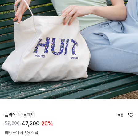
HTWBG6Z06T
플라워 빅 쇼퍼백
47,200
20%
59,000
회원 구매 시 3% 적립