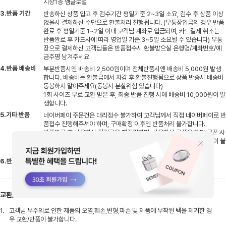
지상1층 엠글로벌
3.반품 기간
반송하신 상품 입고 후 검수기간 평일기준 2~3일 소요, 검수 후 상품 이상
없을시 결제하신 수단으로 환불처리 진행됩니다. (무통장입금의 경우 반품
완료 후 평일기준 1~2일 이내 고객님 계좌로 입금되며, 카드결제 취소는
반품완료 후 카드사에 따라 영업일 기준 3~5일 소요될 수 있습니다) 무통
장으로 결제하신 고객님들은 반품접수시 환불받으실 은행명/계좌번호/예
금주명 남겨주세요
4.반품 배송비
부분반품시엔 배송비 2,500원이며 전체반품시엔 배송비 5,000원 발생
합니다. 배송비는 환불금에서 차감 후 환불진행됨으로 상품 반송시 배송비
동봉하지 말아주세요(동봉시 분실위험 있습니다)
1회 사이즈 무료 교환 받은 후, 최종 반품 진행 시에 배송비 10,000원이 발
생합니다.
5.기타 반품
네이버페이 주문건은 대리접수 불가하여 고객님께서 직접 네이버페이로 반
품접수 진행해주셔야 하며, 구매확정 이후엔 반품처리 불가합니다.
반품완료 후 사용하신 적립금은 재적립되며, 사용하신 쿠폰은 해당 쿠폰 사
용기간에 따라 사용이 불가할 수 있습니다.(부분반품시에는 쿠폰 복원이 불
가합니다.)
6.반품 안내
자사몰에서 구매한 제품은 매장 반품이 불가합니다.
교환/반품 유의사항
1.
고객님 부주의로 인한 제품의 오염,훼손,변형,파손 및 제품에 부착된 택을 제거한 경
우 교환/반품이 불가합니다.