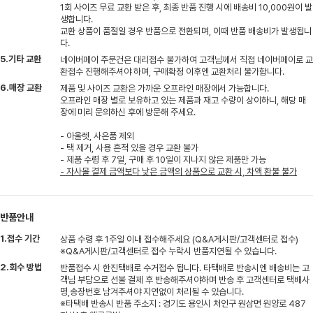
1회 사이즈 무료 교환 받은 후, 최종 반품 진행 시에 배송비 10,000원이 발
생합니다.
교환 상품이 품절일 경우 반품으로 전환되며, 이때 반품 배송비가 발생됩니
다.
5.기타 교환
네이버페이 주문건은 대리접수 불가하여 고객님께서 직접 네이버페이로 교
환접수 진행해주셔야 하며, 구매확정 이후엔 교환처리 불가합니다.
6.매장 교환
제품 및 사이즈 교환은 가까운 오프라인 매장에서 가능합니다.
오프라인 매장 별로 보유하고 있는 제품과 재고 수량이 상이하니, 해당 매
장에 미리 문의하신 후에 방문해 주세요.
- 아울렛, 사은품 제외
- 택 제거, 사용 흔적 있을 경우 교환 불가
- 제품 수령 후 7일, 구매 후 10일이 지나지 않은 제품만 가능
- 자사몰 결제 금액보다 낮은 금액의 상품으로 교환 시, 차액 환불 불가
반품안내
1.접수 기간
상품 수령 후 1주일 이내 접수해주세요 (Q&A게시판/고객센터로 접수)
※Q&A게시판/고객센터로 접수 누락시 반품지연될 수 있습니다.
2.회수 방법
반품접수 시 한진택배로 수거접수 됩니다. 타택배로 반송시엔 배송비는 고
객님 부담으로 선불 결제 후 반송해주셔야하며 반송 후 고객센터로 택배사
명,송장번호 남겨주셔야 지연없이 처리될 수 있습니다.
※타택배 반송시 반품 주소지 : 경기도 용인시 처인구 원삼면 원양로 487