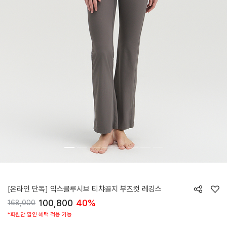
HTWLE6Z90T
[온라인 단독] 익스클루시브 티챠골지 부츠컷 레깅스
100,800
40%
168,000
*회원만 할인 혜택 적용 가능