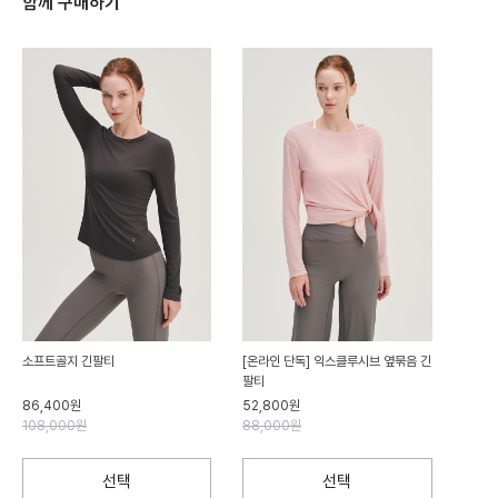
함께 구매하기
소프트골지 긴팔티
[온라인 단독] 익스클루시브 옆묶음 긴
팔티
86,400원
52,800원
108,000원
88,000원
선택
선택