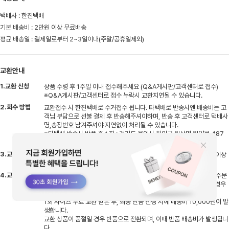
택배사 : 한진택배
기본 배송비 : 2만원 이상 무료배송
평균 배송일 : 결제일로부터 2~3일이내(주말/공휴일제외)
교환안내
1.교환 신청
상품 수령 후 1주일 이내 접수해주세요 (Q&A게시판/고객센터로 접수)
※Q&A게시판/고객센터로 접수 누락시 교환지연될 수 있습니다.
2.회수 방법
교환접수 시 한진택배로 수거접수 됩니다. 타택배로 반송시엔 배송비는 고
객님 부담으로 선불 결제 후 반송해주셔야하며, 반송 후 고객센터로 택배사
명,송장번호 남겨주셔야 지연없이 처리될 수 있습니다.
※타택배 반송시 반품 주소지 : 경기도 용인시 처인구 원삼면 원양로 487
지상1층 엠글로벌
3.교환 기간
반송하신 상품 입고 후 검수기간 평일기준 2~3일 소요, 검수 후 상품 이상
없을시 교환상품 출고 진행됩니다
4.교환 배송비
비회원(네이버페이)으로 주문시 배송비 5,000원 발생하며 회원으로 주문
시엔 주문건당 1회 무료교환 가능합니다 (동일상품 사이즈 재고 있을 경우
교환 가능/디자인 교환 불가)
1회 사이즈 무료 교환 받은 후, 최종 반품 진행 시에 배송비 10,000원이 발
생합니다.
교환 상품이 품절일 경우 반품으로 전환되며, 이때 반품 배송비가 발생됩니
다.