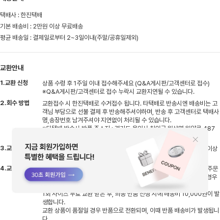
택배사 : 한진택배
기본 배송비 : 2만원 이상 무료배송
평균 배송일 : 결제일로부터 2~3일이내(주말/공휴일제외)
교환안내
1.교환 신청
상품 수령 후 1주일 이내 접수해주세요 (Q&A게시판/고객센터로 접수)
※Q&A게시판/고객센터로 접수 누락시 교환지연될 수 있습니다.
2.회수 방법
교환접수 시 한진택배로 수거접수 됩니다. 타택배로 반송시엔 배송비는 고
객님 부담으로 선불 결제 후 반송해주셔야하며, 반송 후 고객센터로 택배사
명,송장번호 남겨주셔야 지연없이 처리될 수 있습니다.
※타택배 반송시 반품 주소지 : 경기도 용인시 처인구 원삼면 원양로 487
지상1층 엠글로벌
3.교환 기간
반송하신 상품 입고 후 검수기간 평일기준 2~3일 소요, 검수 후 상품 이상
없을시 교환상품 출고 진행됩니다
4.교환 배송비
비회원(네이버페이)으로 주문시 배송비 5,000원 발생하며 회원으로 주문
시엔 주문건당 1회 무료교환 가능합니다 (동일상품 사이즈 재고 있을 경우
교환 가능/디자인 교환 불가)
1회 사이즈 무료 교환 받은 후, 최종 반품 진행 시에 배송비 10,000원이 발
생합니다.
교환 상품이 품절일 경우 반품으로 전환되며, 이때 반품 배송비가 발생됩니
다.