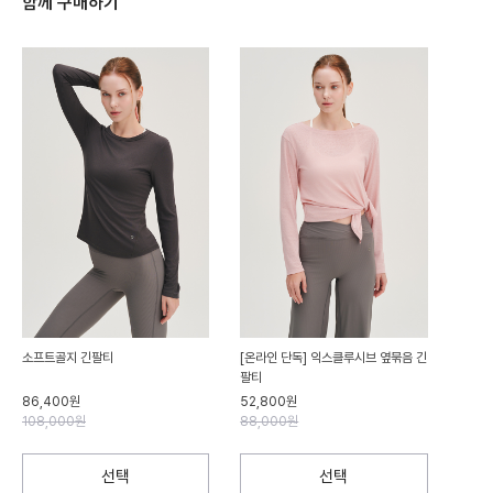
함께 구매하기
소프트골지 긴팔티
[온라인 단독] 익스클루시브 옆묶음 긴
팔티
86,400원
52,800원
108,000원
88,000원
선택
선택