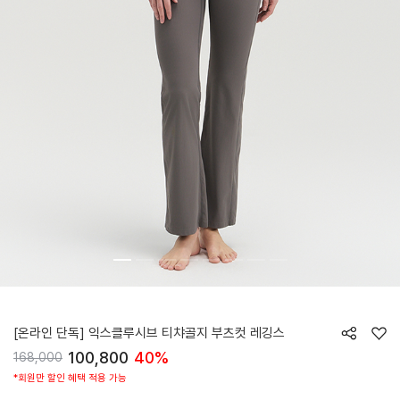
HTWLE6Z90T
[온라인 단독] 익스클루시브 티챠골지 부츠컷 레깅스
100,800
40%
168,000
*회원만 할인 혜택 적용 가능