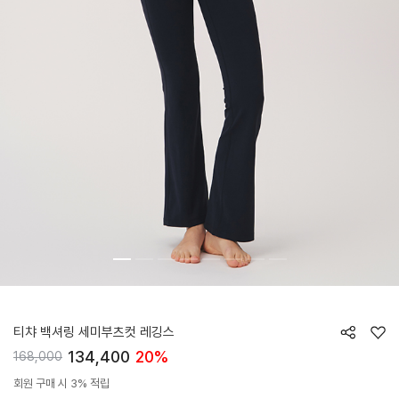
HTWLE6I05T
티챠 백셔링 세미부츠컷 레깅스
134,400
20%
168,000
회원 구매 시 3% 적립