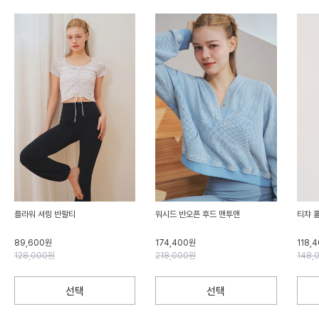
플라워 셔링 반팔티
워시드 반오픈 후드 맨투맨
티챠 
89,600원
174,400원
118,
128,000원
218,000원
148,
선택
선택