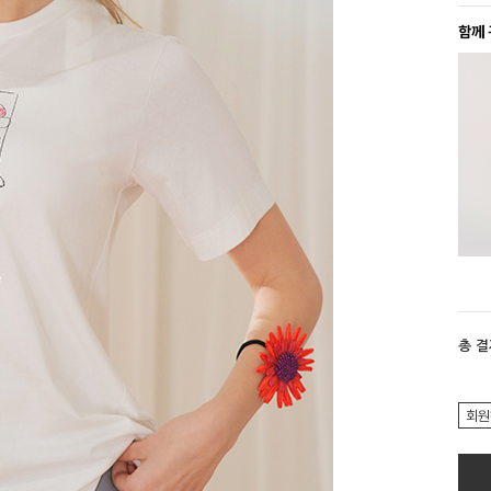
함께
총 
회원