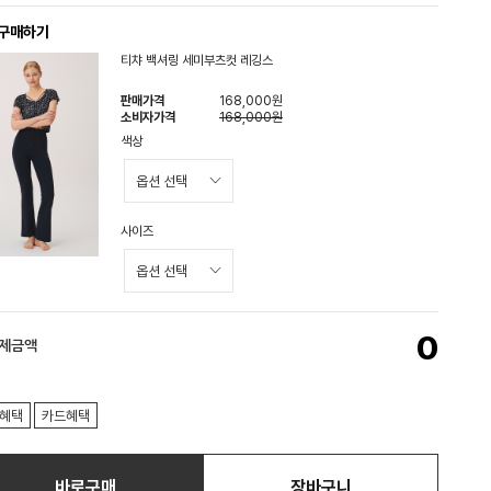
 구매하기
티챠 백셔링 세미부츠컷 레깅스
판매가격
168,000원
소비자가격
168,000원
색상
사이즈
0
결제금액
혜택
카드혜택
바로구매
장바구니