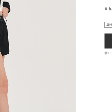
총 
회원
re