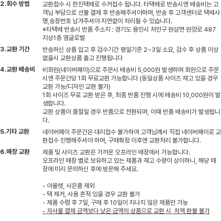
2.회수 방법
교환접수 시 한진택배로 수거접수 됩니다. 타택배로 반송시엔 배송비는 고
객님 부담으로 선불 결제 후 반송해주셔야하며, 반송 후 고객센터로 택배사
명,송장번호 남겨주셔야 지연없이 처리될 수 있습니다.
※타택배 반송시 반품 주소지 : 경기도 용인시 처인구 원삼면 원양로 487
지상1층 엠글로벌
3.교환 기간
반송하신 상품 입고 후 검수기간 평일기준 2~3일 소요, 검수 후 상품 이상
없을시 교환상품 출고 진행됩니다
4.교환 배송비
비회원(네이버페이)으로 주문시 배송비 5,000원 발생하며 회원으로 주문
시엔 주문건당 1회 무료교환 가능합니다 (동일상품 사이즈 재고 있을 경우
교환 가능/디자인 교환 불가)
1회 사이즈 무료 교환 받은 후, 최종 반품 진행 시에 배송비 10,000원이 발
생합니다.
교환 상품이 품절일 경우 반품으로 전환되며, 이때 반품 배송비가 발생됩니
다.
5.기타 교환
네이버페이 주문건은 대리접수 불가하여 고객님께서 직접 네이버페이로 교
환접수 진행해주셔야 하며, 구매확정 이후엔 교환처리 불가합니다.
6.매장 교환
제품 및 사이즈 교환은 가까운 오프라인 매장에서 가능합니다.
오프라인 매장 별로 보유하고 있는 제품과 재고 수량이 상이하니, 해당 매
장에 미리 문의하신 후에 방문해 주세요.
- 아울렛, 사은품 제외
- 택 제거, 사용 흔적 있을 경우 교환 불가
- 제품 수령 후 7일, 구매 후 10일이 지나지 않은 제품만 가능
- 자사몰 결제 금액보다 낮은 금액의 상품으로 교환 시, 차액 환불 불가