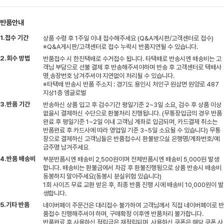
반품안내
1.접수 기간
상품 수령 후 1주일 이내 접수해주세요 (Q&A게시판/고객센터로 접수)
※Q&A게시판/고객센터로 접수 누락시 반품지연될 수 있습니다.
2.회수 방법
반품접수 시 한진택배로 수거접수 됩니다. 타택배로 반송시엔 배송비는 고
객님 부담으로 선불 결제 후 반송해주셔야하며 반송 후 고객센터로 택배사
명,송장번호 남겨주셔야 지연없이 처리될 수 있습니다.
※타택배 반송시 반품 주소지 : 경기도 용인시 처인구 원삼면 원양로 487
지상1층 엠글로벌
3.반품 기간
반송하신 상품 입고 후 검수기간 평일기준 2~3일 소요, 검수 후 상품 이상
없을시 결제하신 수단으로 환불처리 진행됩니다. (무통장입금의 경우 반품
완료 후 평일기준 1~2일 이내 고객님 계좌로 입금되며, 카드결제 취소는
반품완료 후 카드사에 따라 영업일 기준 3~5일 소요될 수 있습니다) 무통
장으로 결제하신 고객님들은 반품접수시 환불받으실 은행명/계좌번호/예
금주명 남겨주세요
4.반품 배송비
부분반품시엔 배송비 2,500원이며 전체반품시엔 배송비 5,000원 발생
합니다. 배송비는 환불금에서 차감 후 환불진행됨으로 상품 반송시 배송비
동봉하지 말아주세요(동봉시 분실위험 있습니다)
1회 사이즈 무료 교환 받은 후, 최종 반품 진행 시에 배송비 10,000원이 발
생합니다.
5.기타 반품
네이버페이 주문건은 대리접수 불가하여 고객님께서 직접 네이버페이로 반
품접수 진행해주셔야 하며, 구매확정 이후엔 반품처리 불가합니다.
반품완료 후 사용하신 적립금은 재적립되며, 사용하신 쿠폰은 해당 쿠폰 사