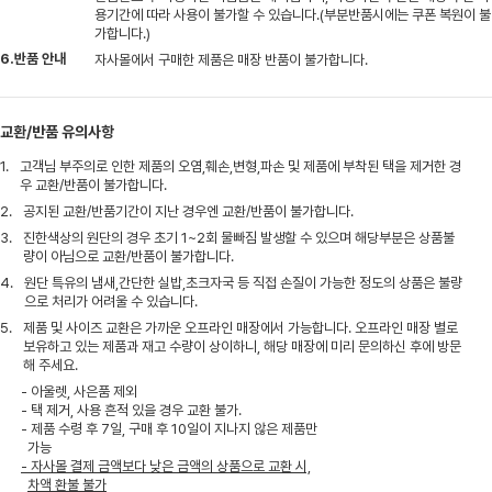
용기간에 따라 사용이 불가할 수 있습니다.(부분반품시에는 쿠폰 복원이 불
가합니다.)
6.반품 안내
자사몰에서 구매한 제품은 매장 반품이 불가합니다.
교환/반품 유의사항
1.
고객님 부주의로 인한 제품의 오염,훼손,변형,파손 및 제품에 부착된 택을 제거한 경
우 교환/반품이 불가합니다.
2.
공지된 교환/반품기간이 지난 경우엔 교환/반품이 불가합니다.
3.
진한색상의 원단의 경우 초기 1~2회 물빠짐 발생할 수 있으며 해당부분은 상품불
량이 아님으로 교환/반품이 불가합니다.
4.
원단 특유의 냄새,간단한 실밥,초크자국 등 직접 손질이 가능한 정도의 상품은 불량
으로 처리가 어려울 수 있습니다.
5.
제품 및 사이즈 교환은 가까운 오프라인 매장에서 가능합니다. 오프라인 매장 별로
보유하고 있는 제품과 재고 수량이 상이하니, 해당 매장에 미리 문의하신 후에 방문
해 주세요.
- 아울렛, 사은품 제외
- 택 제거, 사용 흔적 있을 경우 교환 불가.
- 제품 수령 후 7일, 구매 후 10일이 지나지 않은 제품만
가능
- 자사몰 결제 금액보다 낮은 금액의 상품으로 교환 시,
차액 환불 불가