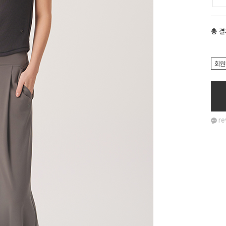
총 
회원
re