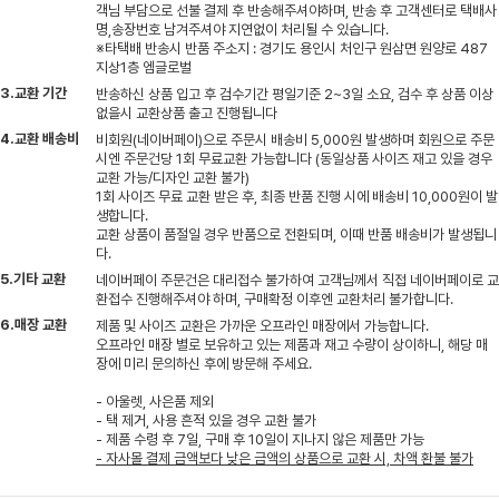
객님 부담으로 선불 결제 후 반송해주셔야하며, 반송 후 고객센터로 택배사
명,송장번호 남겨주셔야 지연없이 처리될 수 있습니다.
※타택배 반송시 반품 주소지 : 경기도 용인시 처인구 원삼면 원양로 487
지상1층 엠글로벌
3.교환 기간
반송하신 상품 입고 후 검수기간 평일기준 2~3일 소요, 검수 후 상품 이상
없을시 교환상품 출고 진행됩니다
4.교환 배송비
비회원(네이버페이)으로 주문시 배송비 5,000원 발생하며 회원으로 주문
시엔 주문건당 1회 무료교환 가능합니다 (동일상품 사이즈 재고 있을 경우
교환 가능/디자인 교환 불가)
1회 사이즈 무료 교환 받은 후, 최종 반품 진행 시에 배송비 10,000원이 발
생합니다.
교환 상품이 품절일 경우 반품으로 전환되며, 이때 반품 배송비가 발생됩니
다.
5.기타 교환
네이버페이 주문건은 대리접수 불가하여 고객님께서 직접 네이버페이로 교
환접수 진행해주셔야 하며, 구매확정 이후엔 교환처리 불가합니다.
6.매장 교환
제품 및 사이즈 교환은 가까운 오프라인 매장에서 가능합니다.
오프라인 매장 별로 보유하고 있는 제품과 재고 수량이 상이하니, 해당 매
장에 미리 문의하신 후에 방문해 주세요.
- 아울렛, 사은품 제외
- 택 제거, 사용 흔적 있을 경우 교환 불가
- 제품 수령 후 7일, 구매 후 10일이 지나지 않은 제품만 가능
- 자사몰 결제 금액보다 낮은 금액의 상품으로 교환 시, 차액 환불 불가