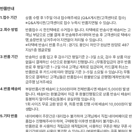
반품안내
1.접수 기간
상품 수령 후 1주일 이내 접수해주세요 (Q&A게시판/고객센터로 접수)
※Q&A게시판/고객센터로 접수 누락시 반품지연될 수 있습니다.
2.회수 방법
반품접수 시 한진택배로 수거접수 됩니다. 타택배로 반송시엔 배송비는 고
객님 부담으로 선불 결제 후 반송해주셔야하며 반송 후 고객센터로 택배사
명,송장번호 남겨주셔야 지연없이 처리될 수 있습니다.
※타택배 반송시 반품 주소지 : 경기도 용인시 처인구 원삼면 원양로 487
지상1층 엠글로벌
3.반품 기간
반송하신 상품 입고 후 검수기간 평일기준 2~3일 소요, 검수 후 상품 이상
없을시 결제하신 수단으로 환불처리 진행됩니다. (무통장입금의 경우 반품
완료 후 평일기준 1~2일 이내 고객님 계좌로 입금되며, 카드결제 취소는
반품완료 후 카드사에 따라 영업일 기준 3~5일 소요될 수 있습니다) 무통
장으로 결제하신 고객님들은 반품접수시 환불받으실 은행명/계좌번호/예
금주명 남겨주세요
4.반품 배송비
부분반품시엔 배송비 2,500원이며 전체반품시엔 배송비 5,000원 발생
합니다. 배송비는 환불금에서 차감 후 환불진행됨으로 상품 반송시 배송비
동봉하지 말아주세요(동봉시 분실위험 있습니다)
1회 사이즈 무료 교환 받은 후, 최종 반품 진행 시에 배송비 10,000원이 발
생합니다.
5.기타 반품
네이버페이 주문건은 대리접수 불가하여 고객님께서 직접 네이버페이로 반
품접수 진행해주셔야 하며, 구매확정 이후엔 반품처리 불가합니다.
반품완료 후 사용하신 적립금은 재적립되며, 사용하신 쿠폰은 해당 쿠폰 사
용기간에 따라 사용이 불가할 수 있습니다.(부분반품시에는 쿠폰 복원이 불