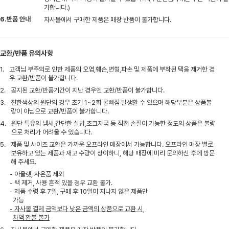
가합니다.)
6.반품 안내
자사몰에서 구매한 제품은 매장 반품이 불가합니다.
교환/반품 유의사항
1.
고객님 부주의로 인한 제품의 오염,훼손,변형,파손 및 제품에 부착된 택을 제거한 경
우 교환/반품이 불가합니다.
2.
공지된 교환/반품기간이 지난 경우엔 교환/반품이 불가합니다.
3.
진한색상의 원단의 경우 초기 1~2회 물빠짐 발생할 수 있으며 해당부분은 상품불
량이 아님으로 교환/반품이 불가합니다.
4.
원단 특유의 냄새,간단한 실밥,초크자국 등 직접 손질이 가능한 정도의 상품은 불량
으로 처리가 어려울 수 있습니다.
5.
제품 및 사이즈 교환은 가까운 오프라인 매장에서 가능합니다. 오프라인 매장 별로
보유하고 있는 제품과 재고 수량이 상이하니, 해당 매장에 미리 문의하신 후에 방문
해 주세요.
- 아울렛, 사은품 제외
- 택 제거, 사용 흔적 있을 경우 교환 불가.
- 제품 수령 후 7일, 구매 후 10일이 지나지 않은 제품만
가능
- 자사몰 결제 금액보다 낮은 금액의 상품으로 교환 시,
차액 환불 불가