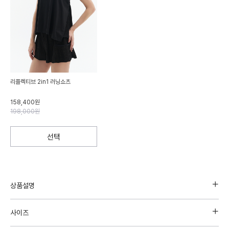
리플렉티브 2in1 러닝쇼츠
158,400원
198,000원
선택
상품설명
사이즈