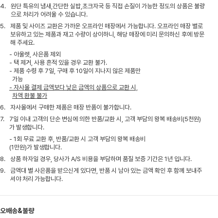
4.
원단 특유의 냄새,간단한 실밥,초크자국 등 직접 손질이 가능한 정도의 상품은 불량
으로 처리가 어려울 수 있습니다.
5.
제품 및 사이즈 교환은 가까운 오프라인 매장에서 가능합니다. 오프라인 매장 별로
보유하고 있는 제품과 재고 수량이 상이하니, 해당 매장에 미리 문의하신 후에 방문
해 주세요.
- 아울렛, 사은품 제외
- 택 제거, 사용 흔적 있을 경우 교환 불가.
- 제품 수령 후 7일, 구매 후 10일이 지나지 않은 제품만
가능
- 자사몰 결제 금액보다 낮은 금액의 상품으로 교환 시,
차액 환불 불가
6.
자사몰에서 구매한 제품은 매장 반품이 불가합니다.
7.
7일 이내 고객의 단순 변심에 의한 반품/교환 시, 고객 부담의 왕복 배송비(5천원)
가 발생합니다.
- 1회 무료 교환 후, 반품/교환 시 고객 부담의 왕복 배송비
(1만원)가 발생합니다.
8.
상품 하자일 경우, 당사가 A/S 비용을 부담하며 품질 보증 기간은 1년 입니다.
9.
금액대 별 사은품을 받으신게 있다면, 반품 시 남아 있는 금액 확인 후 함께 보내주
셔야 처리 가능합니다.
오배송&불량