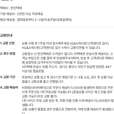
택배사 : 한진택배
기본 배송비 : 2만원 이상 무료배송
평균 배송일 : 결제일로부터 2~3일이내(주말/공휴일제외)
교환안내
1.교환 신청
상품 수령 후 1주일 이내 접수해주세요 (Q&A게시판/고객센터로 접수)
※Q&A게시판/고객센터로 접수 누락시 교환지연될 수 있습니다.
2.회수 방법
교환접수 시 한진택배로 수거접수 됩니다. 타택배로 반송시엔 배송비는 고
객님 부담으로 선불 결제 후 반송해주셔야하며, 반송 후 고객센터로 택배사
명,송장번호 남겨주셔야 지연없이 처리될 수 있습니다.
※타택배 반송시 반품 주소지 : 경기도 용인시 처인구 원삼면 원양로 487
지상1층 엠글로벌
3.교환 기간
반송하신 상품 입고 후 검수기간 평일기준 2~3일 소요, 검수 후 상품 이상
없을시 교환상품 출고 진행됩니다
4.교환 배송비
비회원(네이버페이)으로 주문시 배송비 5,000원 발생하며 회원으로 주문
시엔 주문건당 1회 무료교환 가능합니다 (동일상품 사이즈 재고 있을 경우
교환 가능/디자인 교환 불가)
1회 사이즈 무료 교환 받은 후, 최종 반품 진행 시에 배송비 10,000원이 발
생합니다.
교환 상품이 품절일 경우 반품으로 전환되며, 이때 반품 배송비가 발생됩니
다.