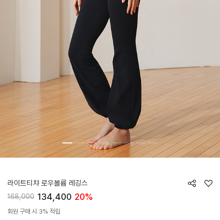
HTWLE6I04T
라이트티챠 로우볼륨 레깅스
134,400
20%
168,000
회원 구매 시 3% 적립