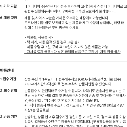
5.기타 교환
네이버페이 주문건은 대리접수 불가하여 고객님께서 직접 네이버페이로 교
환접수 진행해주셔야 하며, 구매확정 이후엔 교환처리 불가합니다.
6.매장 교환
제품 및 사이즈 교환은 가까운 오프라인 매장에서 가능합니다.
오프라인 매장 별로 보유하고 있는 제품과 재고 수량이 상이하니, 해당 매
장에 미리 문의하신 후에 방문해 주세요.
- 아울렛, 사은품 제외
- 택 제거, 사용 흔적 있을 경우 교환 불가
- 제품 수령 후 7일, 구매 후 10일이 지나지 않은 제품만 가능
- 자사몰 결제 금액보다 낮은 금액의 상품으로 교환 시, 차액 환불 불가
반품안내
1.접수 기간
상품 수령 후 1주일 이내 접수해주세요 (Q&A게시판/고객센터로 접수)
※Q&A게시판/고객센터로 접수 누락시 반품지연될 수 있습니다.
2.회수 방법
반품접수 시 한진택배로 수거접수 됩니다. 타택배로 반송시엔 배송비는 고
객님 부담으로 선불 결제 후 반송해주셔야하며 반송 후 고객센터로 택배사
명,송장번호 남겨주셔야 지연없이 처리될 수 있습니다.
※타택배 반송시 반품 주소지 : 경기도 용인시 처인구 원삼면 원양로 487
지상1층 엠글로벌
3.반품 기간
반송하신 상품 입고 후 검수기간 평일기준 2~3일 소요, 검수 후 상품 이상
없을시 결제하신 수단으로 환불처리 진행됩니다. (무통장입금의 경우 반품
완료 후 평일기준 1~2일 이내 고객님 계좌로 입금되며, 카드결제 취소는