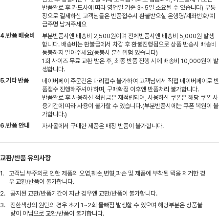
반품완료 후 카드사에 따라 영업일 기준 3~5일 소요될 수 있습니다) 무통
장으로 결제하신 고객님들은 반품접수시 환불받으실 은행명/계좌번호/예
금주명 남겨주세요
4.반품 배송비
부분반품시엔 배송비 2,500원이며 전체반품시엔 배송비 5,000원 발생
합니다. 배송비는 환불금에서 차감 후 환불진행됨으로 상품 반송시 배송비
동봉하지 말아주세요(동봉시 분실위험 있습니다)
1회 사이즈 무료 교환 받은 후, 최종 반품 진행 시에 배송비 10,000원이 발
생합니다.
5.기타 반품
네이버페이 주문건은 대리접수 불가하여 고객님께서 직접 네이버페이로 반
품접수 진행해주셔야 하며, 구매확정 이후엔 반품처리 불가합니다.
반품완료 후 사용하신 적립금은 재적립되며, 사용하신 쿠폰은 해당 쿠폰 사
용기간에 따라 사용이 불가할 수 있습니다.(부분반품시에는 쿠폰 복원이 불
가합니다.)
6.반품 안내
자사몰에서 구매한 제품은 매장 반품이 불가합니다.
교환/반품 유의사항
1.
고객님 부주의로 인한 제품의 오염,훼손,변형,파손 및 제품에 부착된 택을 제거한 경
우 교환/반품이 불가합니다.
2.
공지된 교환/반품기간이 지난 경우엔 교환/반품이 불가합니다.
3.
진한색상의 원단의 경우 초기 1~2회 물빠짐 발생할 수 있으며 해당부분은 상품불
량이 아님으로 교환/반품이 불가합니다.