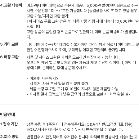
4.교환 배송비
비회원(네이버페이)으로 주문시 배송비 5,000원 발생하며 회원으로 주문
시엔 주문건당 1회 무료교환 가능합니다 (동일상품 사이즈 재고 있을 경우
교환 가능/디자인 교환 불가)
1회 사이즈 무료 교환 받은 후, 최종 반품 진행 시에 배송비 10,000원이 발
생합니다.
교환 상품이 품절일 경우 반품으로 전환되며, 이때 반품 배송비가 발생됩니
다.
5.기타 교환
네이버페이 주문건은 대리접수 불가하여 고객님께서 직접 네이버페이로 교
환접수 진행해주셔야 하며, 구매확정 이후엔 교환처리 불가합니다.
6.매장 교환
제품 및 사이즈 교환은 가까운 오프라인 매장에서 가능합니다.
오프라인 매장 별로 보유하고 있는 제품과 재고 수량이 상이하니, 해당 매
장에 미리 문의하신 후에 방문해 주세요.
- 아울렛, 사은품 제외
- 택 제거, 사용 흔적 있을 경우 교환 불가
- 제품 수령 후 7일, 구매 후 10일이 지나지 않은 제품만 가능
- 자사몰 결제 금액보다 낮은 금액의 상품으로 교환 시, 차액 환불 불가
반품안내
1.접수 기간
상품 수령 후 1주일 이내 접수해주세요 (Q&A게시판/고객센터로 접수)
※Q&A게시판/고객센터로 접수 누락시 반품지연될 수 있습니다.
2.회수 방법
반품접수 시 한진택배로 수거접수 됩니다. 타택배로 반송시엔 배송비는 고