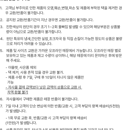
1.
고객님 부주의로 인한 제품의 오염,훼손,변형,파손 및 제품에 부착된 택을 제거한 경
우 교환/반품이 불가합니다.
2.
공지된 교환/반품기간이 지난 경우엔 교환/반품이 불가합니다.
3.
진한색상의 원단의 경우 초기 1~2회 물빠짐 발생할 수 있으며 해당부분은 상품불
량이 아님으로 교환/반품이 불가합니다.
4.
원단 특유의 냄새,간단한 실밥,초크자국 등 직접 손질이 가능한 정도의 상품은 불량
으로 처리가 어려울 수 있습니다.
5.
제품 및 사이즈 교환은 가까운 오프라인 매장에서 가능합니다. 오프라인 매장 별로
보유하고 있는 제품과 재고 수량이 상이하니, 해당 매장에 미리 문의하신 후에 방문
해 주세요.
- 아울렛, 사은품 제외
- 택 제거, 사용 흔적 있을 경우 교환 불가.
- 제품 수령 후 7일, 구매 후 10일이 지나지 않은 제품만
가능
- 자사몰 결제 금액보다 낮은 금액의 상품으로 교환 시,
차액 환불 불가
6.
자사몰에서 구매한 제품은 매장 반품이 불가합니다.
7.
7일 이내 고객의 단순 변심에 의한 반품/교환 시, 고객 부담의 왕복 배송비(5천원)
가 발생합니다.
- 1회 무료 교환 후, 반품/교환 시 고객 부담의 왕복 배송비
(1만원)가 발생합니다.
8.
상품 하자일 경우, 당사가 A/S 비용을 부담하며 품질 보증 기간은 1년 입니다.