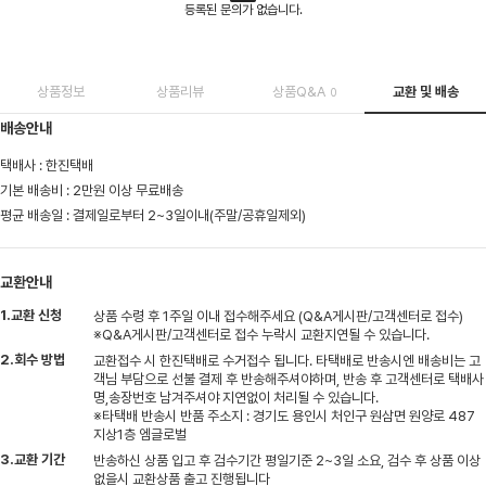
등록된 문의가 없습니다.
상품정보
상품리뷰
상품Q&A
교환 및 배송
0
배송안내
택배사 : 한진택배
기본 배송비 : 2만원 이상 무료배송
평균 배송일 : 결제일로부터 2~3일이내(주말/공휴일제외)
교환안내
1.교환 신청
상품 수령 후 1주일 이내 접수해주세요 (Q&A게시판/고객센터로 접수)
※Q&A게시판/고객센터로 접수 누락시 교환지연될 수 있습니다.
2.회수 방법
교환접수 시 한진택배로 수거접수 됩니다. 타택배로 반송시엔 배송비는 고
객님 부담으로 선불 결제 후 반송해주셔야하며, 반송 후 고객센터로 택배사
명,송장번호 남겨주셔야 지연없이 처리될 수 있습니다.
※타택배 반송시 반품 주소지 : 경기도 용인시 처인구 원삼면 원양로 487
지상1층 엠글로벌
3.교환 기간
반송하신 상품 입고 후 검수기간 평일기준 2~3일 소요, 검수 후 상품 이상
없을시 교환상품 출고 진행됩니다