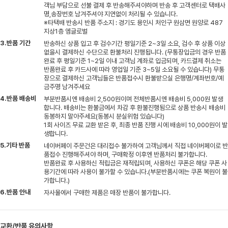
객님 부담으로 선불 결제 후 반송해주셔야하며 반송 후 고객센터로 택배사
명,송장번호 남겨주셔야 지연없이 처리될 수 있습니다.
※타택배 반송시 반품 주소지 : 경기도 용인시 처인구 원삼면 원양로 487
지상1층 엠글로벌
3.반품 기간
반송하신 상품 입고 후 검수기간 평일기준 2~3일 소요, 검수 후 상품 이상
없을시 결제하신 수단으로 환불처리 진행됩니다. (무통장입금의 경우 반품
완료 후 평일기준 1~2일 이내 고객님 계좌로 입금되며, 카드결제 취소는
반품완료 후 카드사에 따라 영업일 기준 3~5일 소요될 수 있습니다) 무통
장으로 결제하신 고객님들은 반품접수시 환불받으실 은행명/계좌번호/예
금주명 남겨주세요
4.반품 배송비
부분반품시엔 배송비 2,500원이며 전체반품시엔 배송비 5,000원 발생
합니다. 배송비는 환불금에서 차감 후 환불진행됨으로 상품 반송시 배송비
동봉하지 말아주세요(동봉시 분실위험 있습니다)
1회 사이즈 무료 교환 받은 후, 최종 반품 진행 시에 배송비 10,000원이 발
생합니다.
5.기타 반품
네이버페이 주문건은 대리접수 불가하여 고객님께서 직접 네이버페이로 반
품접수 진행해주셔야 하며, 구매확정 이후엔 반품처리 불가합니다.
반품완료 후 사용하신 적립금은 재적립되며, 사용하신 쿠폰은 해당 쿠폰 사
용기간에 따라 사용이 불가할 수 있습니다.(부분반품시에는 쿠폰 복원이 불
가합니다.)
6.반품 안내
자사몰에서 구매한 제품은 매장 반품이 불가합니다.
교환/반품 유의사항