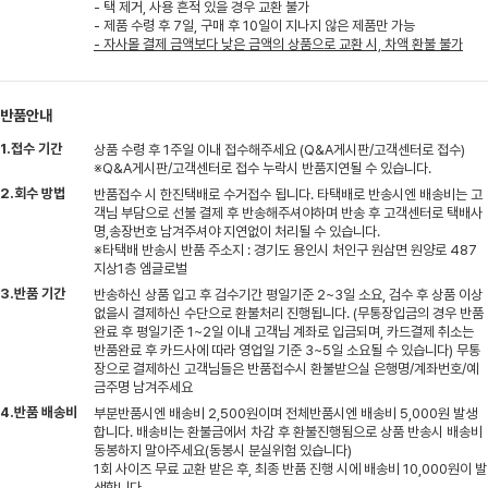
- 택 제거, 사용 흔적 있을 경우 교환 불가
- 제품 수령 후 7일, 구매 후 10일이 지나지 않은 제품만 가능
- 자사몰 결제 금액보다 낮은 금액의 상품으로 교환 시, 차액 환불 불가
반품안내
1.접수 기간
상품 수령 후 1주일 이내 접수해주세요 (Q&A게시판/고객센터로 접수)
※Q&A게시판/고객센터로 접수 누락시 반품지연될 수 있습니다.
2.회수 방법
반품접수 시 한진택배로 수거접수 됩니다. 타택배로 반송시엔 배송비는 고
객님 부담으로 선불 결제 후 반송해주셔야하며 반송 후 고객센터로 택배사
명,송장번호 남겨주셔야 지연없이 처리될 수 있습니다.
※타택배 반송시 반품 주소지 : 경기도 용인시 처인구 원삼면 원양로 487
지상1층 엠글로벌
3.반품 기간
반송하신 상품 입고 후 검수기간 평일기준 2~3일 소요, 검수 후 상품 이상
없을시 결제하신 수단으로 환불처리 진행됩니다. (무통장입금의 경우 반품
완료 후 평일기준 1~2일 이내 고객님 계좌로 입금되며, 카드결제 취소는
반품완료 후 카드사에 따라 영업일 기준 3~5일 소요될 수 있습니다) 무통
장으로 결제하신 고객님들은 반품접수시 환불받으실 은행명/계좌번호/예
금주명 남겨주세요
4.반품 배송비
부분반품시엔 배송비 2,500원이며 전체반품시엔 배송비 5,000원 발생
합니다. 배송비는 환불금에서 차감 후 환불진행됨으로 상품 반송시 배송비
동봉하지 말아주세요(동봉시 분실위험 있습니다)
1회 사이즈 무료 교환 받은 후, 최종 반품 진행 시에 배송비 10,000원이 발
생합니다.