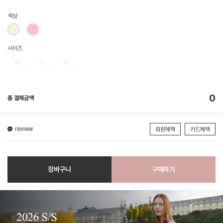
색상
사이즈
XS
S
M
0
총 결제금액
review
회원혜택
카드혜택
장바구니
구매하기