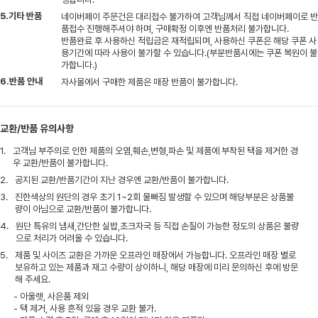
5.기타 반품
네이버페이 주문건은 대리접수 불가하여 고객님께서 직접 네이버페이로 반
품접수 진행해주셔야 하며, 구매확정 이후엔 반품처리 불가합니다.
반품완료 후 사용하신 적립금은 재적립되며, 사용하신 쿠폰은 해당 쿠폰 사
용기간에 따라 사용이 불가할 수 있습니다.(부분반품시에는 쿠폰 복원이 불
가합니다.)
6.반품 안내
자사몰에서 구매한 제품은 매장 반품이 불가합니다.
교환/반품 유의사항
1.
고객님 부주의로 인한 제품의 오염,훼손,변형,파손 및 제품에 부착된 택을 제거한 경
우 교환/반품이 불가합니다.
2.
공지된 교환/반품기간이 지난 경우엔 교환/반품이 불가합니다.
3.
진한색상의 원단의 경우 초기 1~2회 물빠짐 발생할 수 있으며 해당부분은 상품불
량이 아님으로 교환/반품이 불가합니다.
4.
원단 특유의 냄새,간단한 실밥,초크자국 등 직접 손질이 가능한 정도의 상품은 불량
으로 처리가 어려울 수 있습니다.
5.
제품 및 사이즈 교환은 가까운 오프라인 매장에서 가능합니다. 오프라인 매장 별로
보유하고 있는 제품과 재고 수량이 상이하니, 해당 매장에 미리 문의하신 후에 방문
해 주세요.
- 아울렛, 사은품 제외
- 택 제거, 사용 흔적 있을 경우 교환 불가.