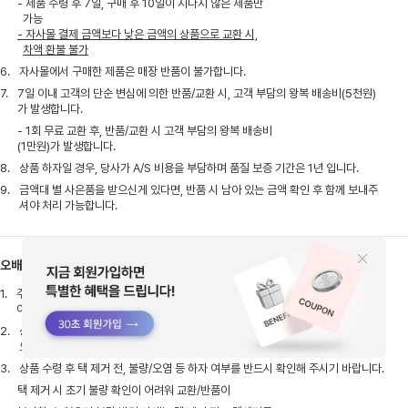
- 제품 수령 후 7일, 구매 후 10일이 지나지 않은 제품만
가능
- 자사몰 결제 금액보다 낮은 금액의 상품으로 교환 시,
차액 환불 불가
6.
자사몰에서 구매한 제품은 매장 반품이 불가합니다.
7.
7일 이내 고객의 단순 변심에 의한 반품/교환 시, 고객 부담의 왕복 배송비(5천원)
가 발생합니다.
- 1회 무료 교환 후, 반품/교환 시 고객 부담의 왕복 배송비
(1만원)가 발생합니다.
8.
상품 하자일 경우, 당사가 A/S 비용을 부담하며 품질 보증 기간은 1년 입니다.
9.
금액대 별 사은품을 받으신게 있다면, 반품 시 남아 있는 금액 확인 후 함께 보내주
셔야 처리 가능합니다.
오배송&불량
1.
주문취소방법 : 로그인 후 마이페이지 > 주문조회 > 주문취소 (주문취소 후 실출고
여부 확인 후 취소처리 진행됩니다.)
2.
상품불량시 고객센터로 접수해주시면 불량내용 확인 후 상품불량일시 교환 및 반품
으로 진행됩니다.
3.
상품 수령 후 택 제거 전, 불량/오염 등 하자 여부를 반드시 확인해 주시기 바랍니다.
택 제거 시 초기 불량 확인이 어려워 교환/반품이