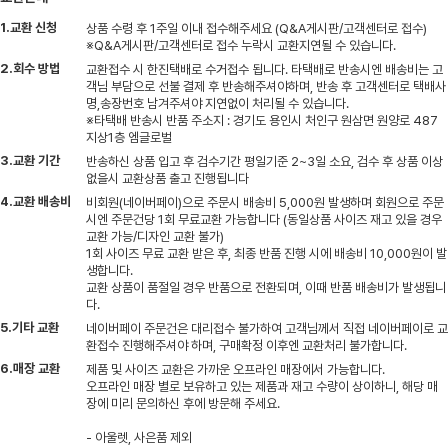
1.교환 신청
상품 수령 후 1주일 이내 접수해주세요 (Q&A게시판/고객센터로 접수)
※Q&A게시판/고객센터로 접수 누락시 교환지연될 수 있습니다.
2.회수 방법
교환접수 시 한진택배로 수거접수 됩니다. 타택배로 반송시엔 배송비는 고
객님 부담으로 선불 결제 후 반송해주셔야하며, 반송 후 고객센터로 택배사
명,송장번호 남겨주셔야 지연없이 처리될 수 있습니다.
※타택배 반송시 반품 주소지 : 경기도 용인시 처인구 원삼면 원양로 487
지상1층 엠글로벌
3.교환 기간
반송하신 상품 입고 후 검수기간 평일기준 2~3일 소요, 검수 후 상품 이상
없을시 교환상품 출고 진행됩니다
4.교환 배송비
비회원(네이버페이)으로 주문시 배송비 5,000원 발생하며 회원으로 주문
시엔 주문건당 1회 무료교환 가능합니다 (동일상품 사이즈 재고 있을 경우
교환 가능/디자인 교환 불가)
1회 사이즈 무료 교환 받은 후, 최종 반품 진행 시에 배송비 10,000원이 발
생합니다.
교환 상품이 품절일 경우 반품으로 전환되며, 이때 반품 배송비가 발생됩니
다.
5.기타 교환
네이버페이 주문건은 대리접수 불가하여 고객님께서 직접 네이버페이로 교
환접수 진행해주셔야 하며, 구매확정 이후엔 교환처리 불가합니다.
6.매장 교환
제품 및 사이즈 교환은 가까운 오프라인 매장에서 가능합니다.
오프라인 매장 별로 보유하고 있는 제품과 재고 수량이 상이하니, 해당 매
장에 미리 문의하신 후에 방문해 주세요.
- 아울렛, 사은품 제외