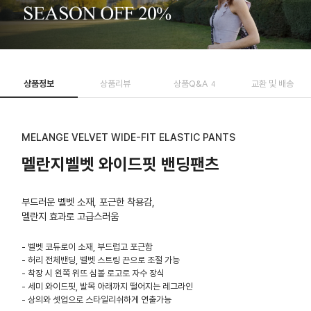
상품정보
상품리뷰
상품Q&A
교환 및 배송
4
MELANGE VELVET WIDE-FIT ELASTIC PANTS
멜란지벨벳 와이드핏 밴딩팬츠
부드러운 벨벳 소재, 포근한 착용감,
멜란지 효과로 고급스러움
- 벨벳 코듀로이 소재, 부드럽고 포근함
- 허리 전체밴딩, 벨벳 스트링 끈으로 조절 가능
- 착장 시 왼쪽 위뜨 심볼 로고로 자수 장식
- 세미 와이드핏, 발목 아래까지 떨어지는 레그라인
- 상의와 셋업으로 스타일리쉬하게 연출가능