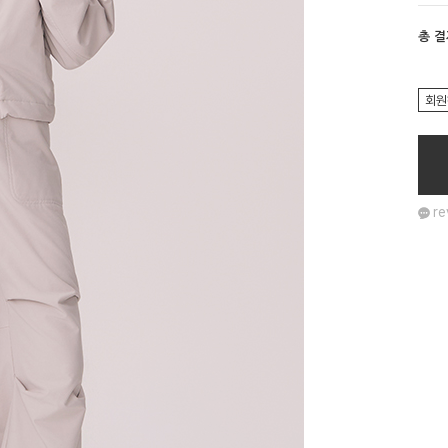
총 
회원
re