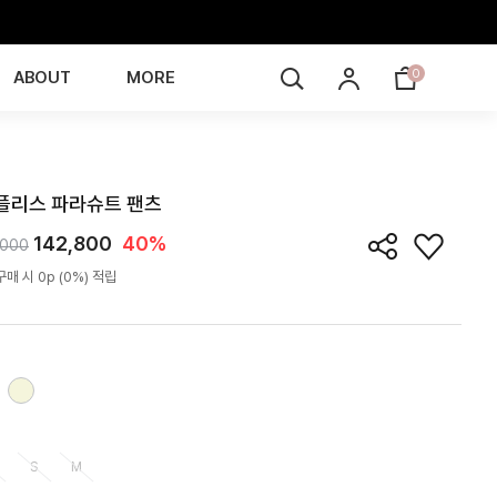
0
ABOUT
MORE
PN5L08T
플리스 파라슈트 팬츠
142,800
40%
,000
매 시 0p (0%) 적립
S
M