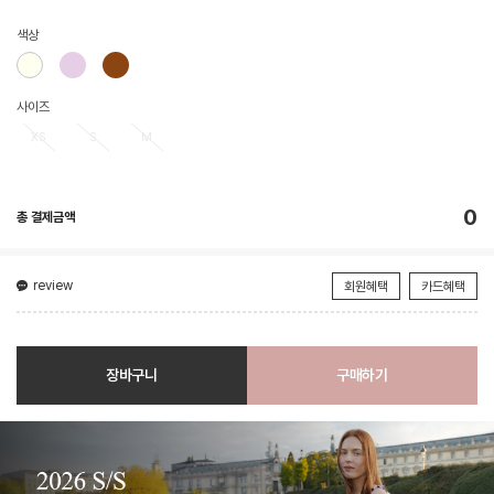
색상
사이즈
XS
S
M
0
총 결제금액
review
회원혜택
카드혜택
장바구니
구매하기