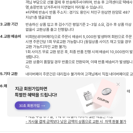
객님 부담으로 선불 결제 후 반송해주셔야하며, 반송 후 고객센터로 택배사
명,송장번호 남겨주셔야 지연없이 처리될 수 있습니다.
※타택배 반송시 반품 주소지 : 경기도 용인시 처인구 원삼면 원양로 487
지상1층 엠글로벌
3.교환 기간
반송하신 상품 입고 후 검수기간 평일기준 2~3일 소요, 검수 후 상품 이상
없을시 교환상품 출고 진행됩니다
4.교환 배송비
비회원(네이버페이)으로 주문시 배송비 5,000원 발생하며 회원으로 주문
시엔 주문건당 1회 무료교환 가능합니다 (동일상품 사이즈 재고 있을 경우
교환 가능/디자인 교환 불가)
1회 사이즈 무료 교환 받은 후, 최종 반품 진행 시에 배송비 10,000원이 발
생합니다.
교환 상품이 품절일 경우 반품으로 전환되며, 이때 반품 배송비가 발생됩니
다.
5.기타 교환
네이버페이 주문건은 대리접수 불가하여 고객님께서 직접 네이버페이로 교
환접수 진행해주셔야 하며, 구매확정 이후엔 교환처리 불가합니다.
6.매장 교환
제품 및 사이즈 교환은 가까운 오프라인 매장에서 가능합니다.
오프라인 매장 별로 보유하고 있는 제품과 재고 수량이 상이하니, 해당 매
장에 미리 문의하신 후에 방문해 주세요.
- 아울렛, 사은품 제외
- 택 제거, 사용 흔적 있을 경우 교환 불가
- 제품 수령 후 7일, 구매 후 10일이 지나지 않은 제품만 가능
- 자사몰 결제 금액보다 낮은 금액의 상품으로 교환 시, 차액 환불 불가