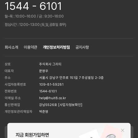
1544 - 6101
월~목 : 10:00~16:00 / 금 : 9:30~16:00
점심시간 : 12:00~13:00 (토,일,공휴일 휴무)
회사소개
이용약관
개인정보처리방침
공지사항
상호
주식회사 그리티
대표자
문영우
주소
서울시 강남구 언주로 151길 7 주성빌딩 2-3층
사업자등록번호
109-81-59281
전화번호
1544-6101
이메일 주소
help@huit8.co.kr
통신판매업
강남5526호
[사업자정보확인]
개인정보관리책임자
박준영
APPLE STORE
GOOGLE STORE