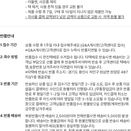
- 아울렛, 사은품 제외
- 택 제거, 사용 흔적 있을 경우 교환 불가
- 제품 수령 후 7일, 구매 후 10일이 지나지 않은 제품만 가능
- 자사몰 결제 금액보다 낮은 금액의 상품으로 교환 시, 차액 환불 불가
반품안내
1.접수 기간
상품 수령 후 1주일 이내 접수해주세요 (Q&A게시판/고객센터로 접수)
※Q&A게시판/고객센터로 접수 누락시 반품지연될 수 있습니다.
2.회수 방법
반품접수 시 한진택배로 수거접수 됩니다. 타택배로 반송시엔 배송비는 고
객님 부담으로 선불 결제 후 반송해주셔야하며 반송 후 고객센터로 택배사
명,송장번호 남겨주셔야 지연없이 처리될 수 있습니다.
※타택배 반송시 반품 주소지 : 경기도 용인시 처인구 원삼면 원양로 487
지상1층 엠글로벌
3.반품 기간
반송하신 상품 입고 후 검수기간 평일기준 2~3일 소요, 검수 후 상품 이상
없을시 결제하신 수단으로 환불처리 진행됩니다. (무통장입금의 경우 반품
완료 후 평일기준 1~2일 이내 고객님 계좌로 입금되며, 카드결제 취소는
반품완료 후 카드사에 따라 영업일 기준 3~5일 소요될 수 있습니다) 무통
장으로 결제하신 고객님들은 반품접수시 환불받으실 은행명/계좌번호/예
금주명 남겨주세요
4.반품 배송비
부분반품시엔 배송비 2,500원이며 전체반품시엔 배송비 5,000원 발생
합니다. 배송비는 환불금에서 차감 후 환불진행됨으로 상품 반송시 배송비
동봉하지 말아주세요(동봉시 분실위험 있습니다)
1회 사이즈 무료 교환 받은 후, 최종 반품 진행 시에 배송비 10,000원이 발