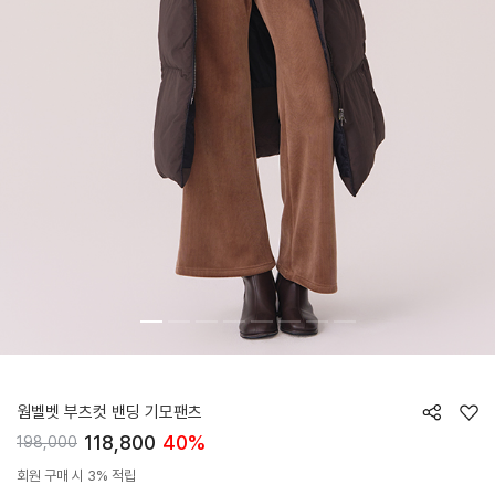
HTWPN5L12T
웜벨벳 부츠컷 밴딩 기모팬츠
118,800
40%
198,000
회원 구매 시 3% 적립