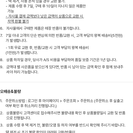
- 택 제거, 사용 흔적 있을 경우 교환 불가.
- 제품 수령 후 7일, 구매 후 10일이 지나지 않은 제품만
가능
- 자사몰 결제 금액보다 낮은 금액의 상품으로 교환 시,
차액 환불 불가
6.
자사몰에서 구매한 제품은 매장 반품이 불가합니다.
7.
7일 이내 고객의 단순 변심에 의한 반품/교환 시, 고객 부담의 왕복 배송비(5천원)
가 발생합니다.
- 1회 무료 교환 후, 반품/교환 시 고객 부담의 왕복 배송비
(1만원)가 발생합니다.
8.
상품 하자일 경우, 당사가 A/S 비용을 부담하며 품질 보증 기간은 1년 입니다.
9.
금액대 별 사은품을 받으신게 있다면, 반품 시 남아 있는 금액 확인 후 함께 보내주
셔야 처리 가능합니다.
오배송&불량
1.
주문취소방법 : 로그인 후 마이페이지 > 주문조회 > 주문취소 (주문취소 후 실출고
여부 확인 후 취소처리 진행됩니다.)
2.
상품불량시 고객센터로 접수해주시면 불량내용 확인 후 상품불량일시 교환 및 반품
으로 진행됩니다.
3.
상품 수령 후 택 제거 전, 불량/오염 등 하자 여부를 반드시 확인해 주시기 바랍니다.
택 제거 시 초기 불량 확인이 어려워 교환/반품이