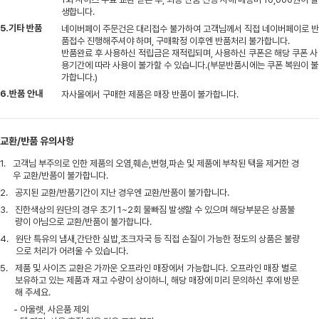
생합니다.
5.기타 반품
네이버페이 주문건은 대리접수 불가하여 고객님께서 직접 네이버페이로 반
품접수 진행해주셔야 하며, 구매확정 이후엔 반품처리 불가합니다.
반품완료 후 사용하신 적립금은 재적립되며, 사용하신 쿠폰은 해당 쿠폰 사
용기간에 따라 사용이 불가할 수 있습니다.(부분반품시에는 쿠폰 복원이 불
가합니다.)
6.반품 안내
자사몰에서 구매한 제품은 매장 반품이 불가합니다.
교환/반품 유의사항
1.
고객님 부주의로 인한 제품의 오염,훼손,변형,파손 및 제품에 부착된 택을 제거한 경
우 교환/반품이 불가합니다.
2.
공지된 교환/반품기간이 지난 경우엔 교환/반품이 불가합니다.
3.
진한색상의 원단의 경우 초기 1~2회 물빠짐 발생할 수 있으며 해당부분은 상품불
량이 아님으로 교환/반품이 불가합니다.
4.
원단 특유의 냄새,간단한 실밥,초크자국 등 직접 손질이 가능한 정도의 상품은 불량
으로 처리가 어려울 수 있습니다.
5.
제품 및 사이즈 교환은 가까운 오프라인 매장에서 가능합니다. 오프라인 매장 별로
보유하고 있는 제품과 재고 수량이 상이하니, 해당 매장에 미리 문의하신 후에 방문
해 주세요.
- 아울렛, 사은품 제외