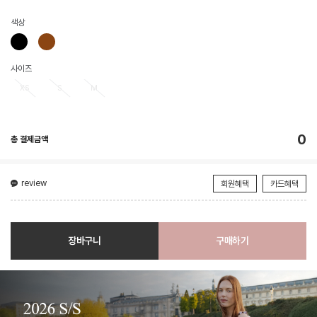
색상
사이즈
XS
S
M
0
총 결제금액
review
회원혜택
카드혜택
장바구니
구매하기