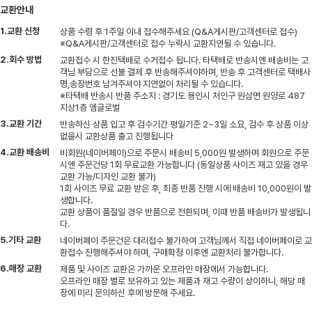
교환안내
1.교환 신청
상품 수령 후 1주일 이내 접수해주세요 (Q&A게시판/고객센터로 접수)
※Q&A게시판/고객센터로 접수 누락시 교환지연될 수 있습니다.
2.회수 방법
교환접수 시 한진택배로 수거접수 됩니다. 타택배로 반송시엔 배송비는 고
객님 부담으로 선불 결제 후 반송해주셔야하며, 반송 후 고객센터로 택배사
명,송장번호 남겨주셔야 지연없이 처리될 수 있습니다.
※타택배 반송시 반품 주소지 : 경기도 용인시 처인구 원삼면 원양로 487
지상1층 엠글로벌
3.교환 기간
반송하신 상품 입고 후 검수기간 평일기준 2~3일 소요, 검수 후 상품 이상
없을시 교환상품 출고 진행됩니다
4.교환 배송비
비회원(네이버페이)으로 주문시 배송비 5,000원 발생하며 회원으로 주문
시엔 주문건당 1회 무료교환 가능합니다 (동일상품 사이즈 재고 있을 경우
교환 가능/디자인 교환 불가)
1회 사이즈 무료 교환 받은 후, 최종 반품 진행 시에 배송비 10,000원이 발
생합니다.
교환 상품이 품절일 경우 반품으로 전환되며, 이때 반품 배송비가 발생됩니
다.
5.기타 교환
네이버페이 주문건은 대리접수 불가하여 고객님께서 직접 네이버페이로 교
환접수 진행해주셔야 하며, 구매확정 이후엔 교환처리 불가합니다.
6.매장 교환
제품 및 사이즈 교환은 가까운 오프라인 매장에서 가능합니다.
오프라인 매장 별로 보유하고 있는 제품과 재고 수량이 상이하니, 해당 매
장에 미리 문의하신 후에 방문해 주세요.