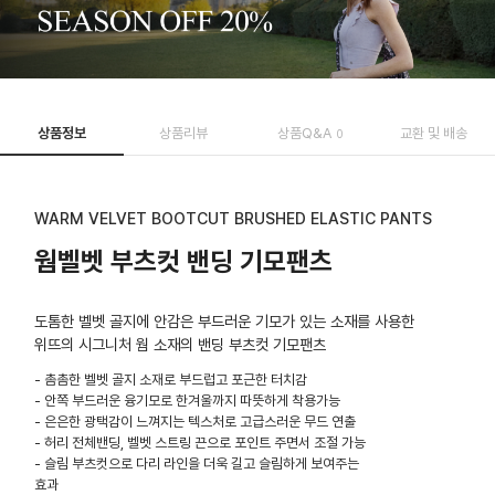
상품정보
상품리뷰
상품Q&A
교환 및 배송
0
WARM VELVET BOOTCUT BRUSHED ELASTIC PANTS
웜벨벳 부츠컷 밴딩 기모팬츠
도톰한 벨벳 골지에 안감은 부드러운 기모가 있는 소재를 사용한
위뜨의 시그니처 웜 소재의 밴딩 부츠컷 기모팬츠
- 촘촘한 벨벳 골지 소재로 부드럽고 포근한 터치감
- 안쪽 부드러운 융기모로 한겨울까지 따뜻하게 착용가능
- 은은한 광택감이 느껴지는 텍스처로 고급스러운 무드 연출
- 허리 전체밴딩, 벨벳 스트링 끈으로 포인트 주면서 조절 가능
- 슬림 부츠컷으로 다리 라인을 더욱 길고 슬림하게 보여주는
효과