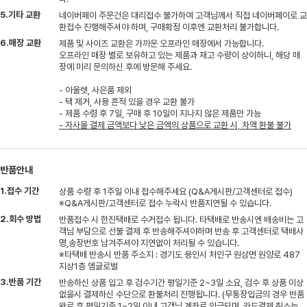
5.기타 교환
네이버페이 주문건은 대리접수 불가하여 고객님께서 직접 네이버페이로 교
환접수 진행해주셔야 하며, 구매확정 이후엔 교환처리 불가합니다.
6.매장 교환
제품 및 사이즈 교환은 가까운 오프라인 매장에서 가능합니다.
오프라인 매장 별로 보유하고 있는 제품과 재고 수량이 상이하니, 해당 매
장에 미리 문의하신 후에 방문해 주세요.
- 아울렛, 사은품 제외
- 택 제거, 사용 흔적 있을 경우 교환 불가
- 제품 수령 후 7일, 구매 후 10일이 지나지 않은 제품만 가능
- 자사몰 결제 금액보다 낮은 금액의 상품으로 교환 시, 차액 환불 불가
반품안내
1.접수 기간
상품 수령 후 1주일 이내 접수해주세요 (Q&A게시판/고객센터로 접수)
※Q&A게시판/고객센터로 접수 누락시 반품지연될 수 있습니다.
2.회수 방법
반품접수 시 한진택배로 수거접수 됩니다. 타택배로 반송시엔 배송비는 고
객님 부담으로 선불 결제 후 반송해주셔야하며 반송 후 고객센터로 택배사
명,송장번호 남겨주셔야 지연없이 처리될 수 있습니다.
※타택배 반송시 반품 주소지 : 경기도 용인시 처인구 원삼면 원양로 487
지상1층 엠글로벌
3.반품 기간
반송하신 상품 입고 후 검수기간 평일기준 2~3일 소요, 검수 후 상품 이상
없을시 결제하신 수단으로 환불처리 진행됩니다. (무통장입금의 경우 반품
완료 후 평일기준 1~2일 이내 고객님 계좌로 입금되며, 카드결제 취소는