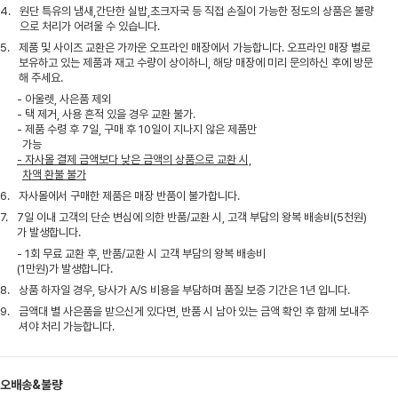
4.
원단 특유의 냄새,간단한 실밥,초크자국 등 직접 손질이 가능한 정도의 상품은 불량
으로 처리가 어려울 수 있습니다.
5.
제품 및 사이즈 교환은 가까운 오프라인 매장에서 가능합니다. 오프라인 매장 별로
보유하고 있는 제품과 재고 수량이 상이하니, 해당 매장에 미리 문의하신 후에 방문
해 주세요.
- 아울렛, 사은품 제외
- 택 제거, 사용 흔적 있을 경우 교환 불가.
- 제품 수령 후 7일, 구매 후 10일이 지나지 않은 제품만
가능
- 자사몰 결제 금액보다 낮은 금액의 상품으로 교환 시,
차액 환불 불가
6.
자사몰에서 구매한 제품은 매장 반품이 불가합니다.
7.
7일 이내 고객의 단순 변심에 의한 반품/교환 시, 고객 부담의 왕복 배송비(5천원)
가 발생합니다.
- 1회 무료 교환 후, 반품/교환 시 고객 부담의 왕복 배송비
(1만원)가 발생합니다.
8.
상품 하자일 경우, 당사가 A/S 비용을 부담하며 품질 보증 기간은 1년 입니다.
9.
금액대 별 사은품을 받으신게 있다면, 반품 시 남아 있는 금액 확인 후 함께 보내주
셔야 처리 가능합니다.
오배송&불량