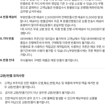
반품완료 후 카드사에 따라 영업일 기준 3~5일 소요될 수 있습니다) 무통
장으로 결제하신 고객님들은 반품접수시 환불받으실 은행명/계좌번호/예
금주명 남겨주세요
4.반품 배송비
부분반품시엔 배송비 2,500원이며 전체반품시엔 배송비 5,000원 발생
합니다. 배송비는 환불금에서 차감 후 환불진행됨으로 상품 반송시 배송비
동봉하지 말아주세요(동봉시 분실위험 있습니다)
1회 사이즈 무료 교환 받은 후, 최종 반품 진행 시에 배송비 10,000원이 발
생합니다.
5.기타 반품
네이버페이 주문건은 대리접수 불가하여 고객님께서 직접 네이버페이로 반
품접수 진행해주셔야 하며, 구매확정 이후엔 반품처리 불가합니다.
반품완료 후 사용하신 적립금은 재적립되며, 사용하신 쿠폰은 해당 쿠폰 사
용기간에 따라 사용이 불가할 수 있습니다.(부분반품시에는 쿠폰 복원이 불
가합니다.)
6.반품 안내
자사몰에서 구매한 제품은 매장 반품이 불가합니다.
교환/반품 유의사항
1.
고객님 부주의로 인한 제품의 오염,훼손,변형,파손 및 제품에 부착된 택을 제거한 경
우 교환/반품이 불가합니다.
2.
공지된 교환/반품기간이 지난 경우엔 교환/반품이 불가합니다.
3.
진한색상의 원단의 경우 초기 1~2회 물빠짐 발생할 수 있으며 해당부분은 상품불
량이 아님으로 교환/반품이 불가합니다.