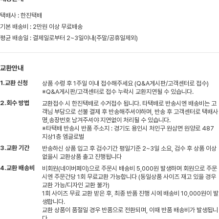
택배사 : 한진택배
기본 배송비 : 2만원 이상 무료배송
평균 배송일 : 결제일로부터 2~3일이내(주말/공휴일제외)
교환안내
1.교환 신청
상품 수령 후 1주일 이내 접수해주세요 (Q&A게시판/고객센터로 접수)
※Q&A게시판/고객센터로 접수 누락시 교환지연될 수 있습니다.
2.회수 방법
교환접수 시 한진택배로 수거접수 됩니다. 타택배로 반송시엔 배송비는 고
객님 부담으로 선불 결제 후 반송해주셔야하며, 반송 후 고객센터로 택배사
명,송장번호 남겨주셔야 지연없이 처리될 수 있습니다.
※타택배 반송시 반품 주소지 : 경기도 용인시 처인구 원삼면 원양로 487
지상1층 엠글로벌
3.교환 기간
반송하신 상품 입고 후 검수기간 평일기준 2~3일 소요, 검수 후 상품 이상
없을시 교환상품 출고 진행됩니다
4.교환 배송비
비회원(네이버페이)으로 주문시 배송비 5,000원 발생하며 회원으로 주문
시엔 주문건당 1회 무료교환 가능합니다 (동일상품 사이즈 재고 있을 경우
교환 가능/디자인 교환 불가)
1회 사이즈 무료 교환 받은 후, 최종 반품 진행 시에 배송비 10,000원이 발
생합니다.
교환 상품이 품절일 경우 반품으로 전환되며, 이때 반품 배송비가 발생됩니
다.