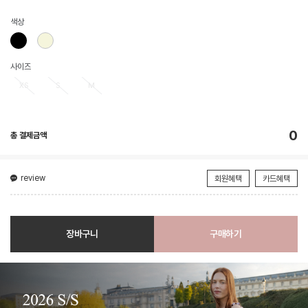
색상
사이즈
XS
S
M
0
총 결제금액
review
회원혜택
카드혜택
장바구니
구매하기