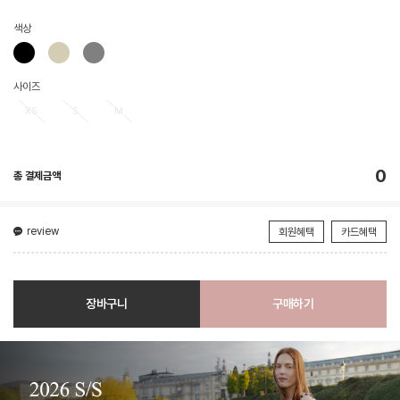
색상
사이즈
XS
S
M
0
총 결제금액
review
회원혜택
카드혜택
장바구니
구매하기