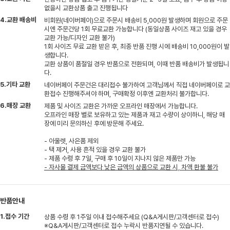
없을시 교환상품 출고 진행됩니다
4.교환 배송비
비회원(네이버페이)으로 주문시 배송비 5,000원 발생하며 회원으로 주문
시엔 주문건당 1회 무료교환 가능합니다 (동일상품 사이즈 재고 있을 경우
교환 가능/디자인 교환 불가)
1회 사이즈 무료 교환 받은 후, 최종 반품 진행 시에 배송비 10,000원이 발
생합니다.
교환 상품이 품절일 경우 반품으로 전환되며, 이때 반품 배송비가 발생됩니
다.
5.기타 교환
네이버페이 주문건은 대리접수 불가하여 고객님께서 직접 네이버페이로 교
환접수 진행해주셔야 하며, 구매확정 이후엔 교환처리 불가합니다.
6.매장 교환
제품 및 사이즈 교환은 가까운 오프라인 매장에서 가능합니다.
오프라인 매장 별로 보유하고 있는 제품과 재고 수량이 상이하니, 해당 매
장에 미리 문의하신 후에 방문해 주세요.
- 아울렛, 사은품 제외
- 택 제거, 사용 흔적 있을 경우 교환 불가
- 제품 수령 후 7일, 구매 후 10일이 지나지 않은 제품만 가능
- 자사몰 결제 금액보다 낮은 금액의 상품으로 교환 시, 차액 환불 불가
반품안내
1.접수 기간
상품 수령 후 1주일 이내 접수해주세요 (Q&A게시판/고객센터로 접수)
※Q&A게시판/고객센터로 접수 누락시 반품지연될 수 있습니다.