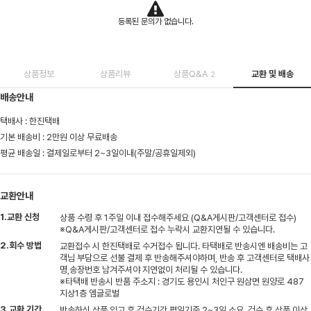
등록된 문의가 없습니다.
상품정보
상품리뷰
상품Q&A
교환 및 배송
2
배송안내
택배사 : 한진택배
기본 배송비 : 2만원 이상 무료배송
평균 배송일 : 결제일로부터 2~3일이내(주말/공휴일제외)
교환안내
1.교환 신청
상품 수령 후 1주일 이내 접수해주세요 (Q&A게시판/고객센터로 접수)
※Q&A게시판/고객센터로 접수 누락시 교환지연될 수 있습니다.
2.회수 방법
교환접수 시 한진택배로 수거접수 됩니다. 타택배로 반송시엔 배송비는 고
객님 부담으로 선불 결제 후 반송해주셔야하며, 반송 후 고객센터로 택배사
명,송장번호 남겨주셔야 지연없이 처리될 수 있습니다.
※타택배 반송시 반품 주소지 : 경기도 용인시 처인구 원삼면 원양로 487
지상1층 엠글로벌
3.교환 기간
반송하신 상품 입고 후 검수기간 평일기준 2~3일 소요, 검수 후 상품 이상