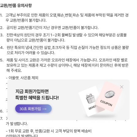
교환/반품 유의사항
1.
고객님 부주의로 인한 제품의 오염,훼손,변형,파손 및 제품에 부착된 택을 제거한 경
우 교환/반품이 불가합니다.
2.
공지된 교환/반품기간이 지난 경우엔 교환/반품이 불가합니다.
3.
진한색상의 원단의 경우 초기 1~2회 물빠짐 발생할 수 있으며 해당부분은 상품불
량이 아님으로 교환/반품이 불가합니다.
4.
원단 특유의 냄새,간단한 실밥,초크자국 등 직접 손질이 가능한 정도의 상품은 불량
으로 처리가 어려울 수 있습니다.
5.
제품 및 사이즈 교환은 가까운 오프라인 매장에서 가능합니다. 오프라인 매장 별로
보유하고 있는 제품과 재고 수량이 상이하니, 해당 매장에 미리 문의하신 후에 방문
해 주세요.
- 아울렛, 사은품 제외
- 택 제거, 사용 흔적 있을 경우 교환 불가.
- 제품 수령 후 7일, 구매 후 10일이 지나지 않은 제품만
가능
- 자사몰 결제 금액보다 낮은 금액의 상품으로 교환 시,
차액 환불 불가
6.
자사몰에서 구매한 제품은 매장 반품이 불가합니다.
7.
7일 이내 고객의 단순 변심에 의한 반품/교환 시, 고객 부담의 왕복 배송비(5천원)
가 발생합니다.
- 1회 무료 교환 후, 반품/교환 시 고객 부담의 왕복 배송비
(1만원)가 발생합니다.