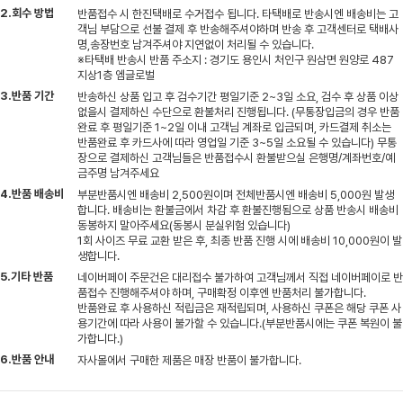
2.회수 방법
반품접수 시 한진택배로 수거접수 됩니다. 타택배로 반송시엔 배송비는 고
객님 부담으로 선불 결제 후 반송해주셔야하며 반송 후 고객센터로 택배사
명,송장번호 남겨주셔야 지연없이 처리될 수 있습니다.
※타택배 반송시 반품 주소지 : 경기도 용인시 처인구 원삼면 원양로 487
지상1층 엠글로벌
3.반품 기간
반송하신 상품 입고 후 검수기간 평일기준 2~3일 소요, 검수 후 상품 이상
없을시 결제하신 수단으로 환불처리 진행됩니다. (무통장입금의 경우 반품
완료 후 평일기준 1~2일 이내 고객님 계좌로 입금되며, 카드결제 취소는
반품완료 후 카드사에 따라 영업일 기준 3~5일 소요될 수 있습니다) 무통
장으로 결제하신 고객님들은 반품접수시 환불받으실 은행명/계좌번호/예
금주명 남겨주세요
4.반품 배송비
부분반품시엔 배송비 2,500원이며 전체반품시엔 배송비 5,000원 발생
합니다. 배송비는 환불금에서 차감 후 환불진행됨으로 상품 반송시 배송비
동봉하지 말아주세요(동봉시 분실위험 있습니다)
1회 사이즈 무료 교환 받은 후, 최종 반품 진행 시에 배송비 10,000원이 발
생합니다.
5.기타 반품
네이버페이 주문건은 대리접수 불가하여 고객님께서 직접 네이버페이로 반
품접수 진행해주셔야 하며, 구매확정 이후엔 반품처리 불가합니다.
반품완료 후 사용하신 적립금은 재적립되며, 사용하신 쿠폰은 해당 쿠폰 사
용기간에 따라 사용이 불가할 수 있습니다.(부분반품시에는 쿠폰 복원이 불
가합니다.)
6.반품 안내
자사몰에서 구매한 제품은 매장 반품이 불가합니다.