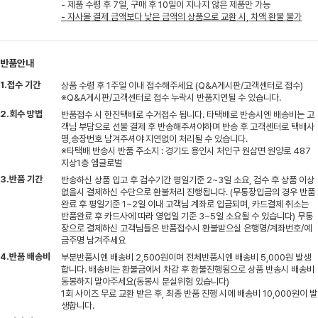
- 제품 수령 후 7일, 구매 후 10일이 지나지 않은 제품만 가능
- 자사몰 결제 금액보다 낮은 금액의 상품으로 교환 시, 차액 환불 불가
반품안내
1.접수 기간
상품 수령 후 1주일 이내 접수해주세요 (Q&A게시판/고객센터로 접수)
※Q&A게시판/고객센터로 접수 누락시 반품지연될 수 있습니다.
2.회수 방법
반품접수 시 한진택배로 수거접수 됩니다. 타택배로 반송시엔 배송비는 고
객님 부담으로 선불 결제 후 반송해주셔야하며 반송 후 고객센터로 택배사
명,송장번호 남겨주셔야 지연없이 처리될 수 있습니다.
※타택배 반송시 반품 주소지 : 경기도 용인시 처인구 원삼면 원양로 487
지상1층 엠글로벌
3.반품 기간
반송하신 상품 입고 후 검수기간 평일기준 2~3일 소요, 검수 후 상품 이상
없을시 결제하신 수단으로 환불처리 진행됩니다. (무통장입금의 경우 반품
완료 후 평일기준 1~2일 이내 고객님 계좌로 입금되며, 카드결제 취소는
반품완료 후 카드사에 따라 영업일 기준 3~5일 소요될 수 있습니다) 무통
장으로 결제하신 고객님들은 반품접수시 환불받으실 은행명/계좌번호/예
금주명 남겨주세요
4.반품 배송비
부분반품시엔 배송비 2,500원이며 전체반품시엔 배송비 5,000원 발생
합니다. 배송비는 환불금에서 차감 후 환불진행됨으로 상품 반송시 배송비
동봉하지 말아주세요(동봉시 분실위험 있습니다)
1회 사이즈 무료 교환 받은 후, 최종 반품 진행 시에 배송비 10,000원이 발
생합니다.