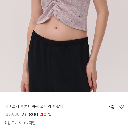
HTWTS5K05T
네프골지 프론트셔링 홀터넥 반팔티
76,800
40%
128,000
회원 구매 시 3% 적립