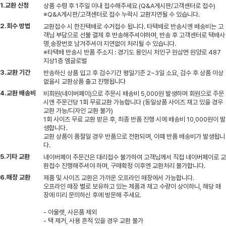
1.교환 신청
상품 수령 후 1주일 이내 접수해주세요 (Q&A게시판/고객센터로 접수)
※Q&A게시판/고객센터로 접수 누락시 교환지연될 수 있습니다.
2.회수 방법
교환접수 시 한진택배로 수거접수 됩니다. 타택배로 반송시엔 배송비는 고
객님 부담으로 선불 결제 후 반송해주셔야하며, 반송 후 고객센터로 택배사
명,송장번호 남겨주셔야 지연없이 처리될 수 있습니다.
※타택배 반송시 반품 주소지 : 경기도 용인시 처인구 원삼면 원양로 487
지상1층 엠글로벌
3.교환 기간
반송하신 상품 입고 후 검수기간 평일기준 2~3일 소요, 검수 후 상품 이상
없을시 교환상품 출고 진행됩니다
4.교환 배송비
비회원(네이버페이)으로 주문시 배송비 5,000원 발생하며 회원으로 주문
시엔 주문건당 1회 무료교환 가능합니다 (동일상품 사이즈 재고 있을 경우
교환 가능/디자인 교환 불가)
1회 사이즈 무료 교환 받은 후, 최종 반품 진행 시에 배송비 10,000원이 발
생합니다.
교환 상품이 품절일 경우 반품으로 전환되며, 이때 반품 배송비가 발생됩니
다.
5.기타 교환
네이버페이 주문건은 대리접수 불가하여 고객님께서 직접 네이버페이로 교
환접수 진행해주셔야 하며, 구매확정 이후엔 교환처리 불가합니다.
6.매장 교환
제품 및 사이즈 교환은 가까운 오프라인 매장에서 가능합니다.
오프라인 매장 별로 보유하고 있는 제품과 재고 수량이 상이하니, 해당 매
장에 미리 문의하신 후에 방문해 주세요.
- 아울렛, 사은품 제외
- 택 제거, 사용 흔적 있을 경우 교환 불가