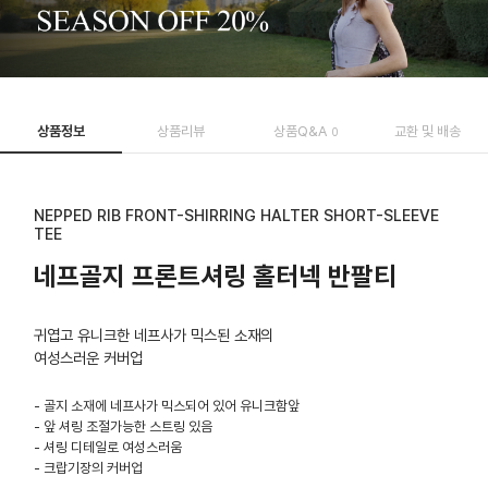
상품정보
상품리뷰
상품Q&A
교환 및 배송
0
NEPPED RIB FRONT-SHIRRING HALTER SHORT-SLEEVE
TEE
네프골지 프론트셔링 홀터넥 반팔티
귀엽고 유니크한 네프사가 믹스된 소재의
여성스러운 커버업
- 골지 소재에 네프사가 믹스되어 있어 유니크함앞
- 앞 셔링 조절가능한 스트링 있음
- 셔링 디테일로 여성스러움
- 크랍기장의 커버업