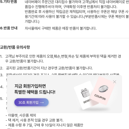
5.기타 반품
네이버페이 주문건은 대리접수 불가하여 고객님께서 직접 네이버페이로 반
품접수 진행해주셔야 하며, 구매확정 이후엔 반품처리 불가합니다.
반품완료 후 사용하신 적립금은 재적립되며, 사용하신 쿠폰은 해당 쿠폰 사
용기간에 따라 사용이 불가할 수 있습니다.(부분반품시에는 쿠폰 복원이 불
가합니다.)
6.반품 안내
자사몰에서 구매한 제품은 매장 반품이 불가합니다.
교환/반품 유의사항
1.
고객님 부주의로 인한 제품의 오염,훼손,변형,파손 및 제품에 부착된 택을 제거한 경
우 교환/반품이 불가합니다.
2.
공지된 교환/반품기간이 지난 경우엔 교환/반품이 불가합니다.
3.
진한색상의 원단의 경우 초기 1~2회 물빠짐 발생할 수 있으며 해당부분은 상품불
량이 아님으로 교환/반품이 불가합니다.
4.
원단 특유의 냄새,간단한 실밥,초크자국 등 직접 손질이 가능한 정도의 상품은 불량
으로 처리가 어려울 수 있습니다.
5.
제품 및 사이즈 교환은 가까운 오프라인 매장에서 가능합니다. 오프라인 매장 별로
보유하고 있는 제품과 재고 수량이 상이하니, 해당 매장에 미리 문의하신 후에 방문
해 주세요.
- 아울렛, 사은품 제외
- 택 제거, 사용 흔적 있을 경우 교환 불가.
- 제품 수령 후 7일, 구매 후 10일이 지나지 않은 제품만