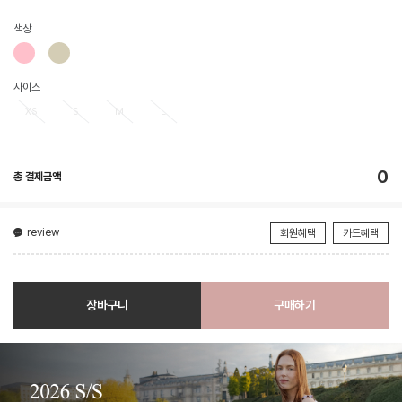
색상
사이즈
XS
S
M
L
0
총 결제금액
review
회원혜택
카드혜택
장바구니
구매하기