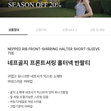
상품정보
상품리뷰
상품Q&A
교환 및 배송
0
NEPPED RIB FRONT-SHIRRING HALTER SHORT-SLEEVE
TEE
네프골지 프론트셔링 홀터넥 반팔티
귀엽고 유니크한 네프사가 믹스된 소재의
여성스러운 커버업
- 골지 소재에 네프사가 믹스되어 있어 유니크함앞
- 앞 셔링 조절가능한 스트링 있음
- 셔링 디테일로 여성스러움
- 크랍기장의 커버업