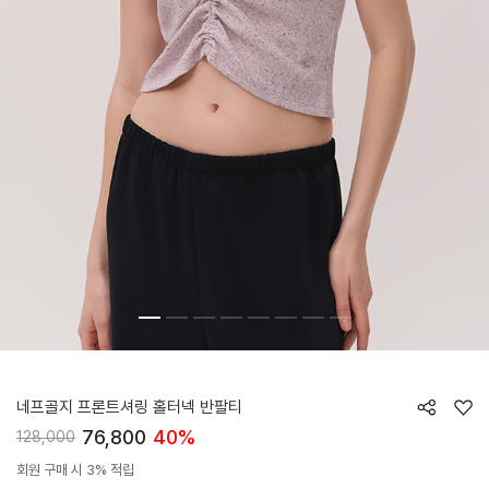
HTWTS5K05T
네프골지 프론트셔링 홀터넥 반팔티
76,800
40%
128,000
회원 구매 시 3% 적립