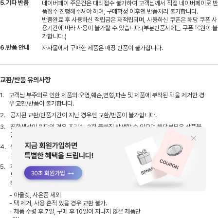
5.기타 반품
네이버페이 주문건은 대리접수 불가하여 고객님께서 직접 네이버페이로 반
품접수 진행해주셔야 하며, 구매확정 이후엔 반품처리 불가합니다.
반품완료 후 사용하신 적립금은 재적립되며, 사용하신 쿠폰은 해당 쿠폰 사
용기간에 따라 사용이 불가할 수 있습니다.(부분반품시에는 쿠폰 복원이 불
가합니다.)
6.반품 안내
자사몰에서 구매한 제품은 매장 반품이 불가합니다.
교환/반품 유의사항
1.
고객님 부주의로 인한 제품의 오염,훼손,변형,파손 및 제품에 부착된 택을 제거한 경
우 교환/반품이 불가합니다.
2.
공지된 교환/반품기간이 지난 경우엔 교환/반품이 불가합니다.
3.
진한색상의 원단의 경우 초기 1~2회 물빠짐 발생할 수 있으며 해당부분은 상품불
량이 아님으로 교환/반품이 불가합니다.
4.
원단 특유의 냄새,간단한 실밥,초크자국 등 직접 손질이 가능한 정도의 상품은 불량
으로 처리가 어려울 수 있습니다.
5.
제품 및 사이즈 교환은 가까운 오프라인 매장에서 가능합니다. 오프라인 매장 별로
보유하고 있는 제품과 재고 수량이 상이하니, 해당 매장에 미리 문의하신 후에 방문
해 주세요.
- 아울렛, 사은품 제외
- 택 제거, 사용 흔적 있을 경우 교환 불가.
- 제품 수령 후 7일, 구매 후 10일이 지나지 않은 제품만