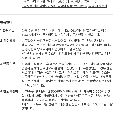
- 제품 수령 후 7일, 구매 후 10일이 지나지 않은 제품만 가능
- 자사몰 결제 금액보다 낮은 금액의 상품으로 교환 시, 차액 환불 불가
반품안내
1.접수 기간
상품 수령 후 1주일 이내 접수해주세요 (Q&A게시판/고객센터로 접수)
※Q&A게시판/고객센터로 접수 누락시 반품지연될 수 있습니다.
2.회수 방법
반품접수 시 한진택배로 수거접수 됩니다. 타택배로 반송시엔 배송비는 고
객님 부담으로 선불 결제 후 반송해주셔야하며 반송 후 고객센터로 택배사
명,송장번호 남겨주셔야 지연없이 처리될 수 있습니다.
※타택배 반송시 반품 주소지 : 경기도 용인시 처인구 원삼면 원양로 487
지상1층 엠글로벌
3.반품 기간
반송하신 상품 입고 후 검수기간 평일기준 2~3일 소요, 검수 후 상품 이상
없을시 결제하신 수단으로 환불처리 진행됩니다. (무통장입금의 경우 반품
완료 후 평일기준 1~2일 이내 고객님 계좌로 입금되며, 카드결제 취소는
반품완료 후 카드사에 따라 영업일 기준 3~5일 소요될 수 있습니다) 무통
장으로 결제하신 고객님들은 반품접수시 환불받으실 은행명/계좌번호/예
금주명 남겨주세요
4.반품 배송비
부분반품시엔 배송비 2,500원이며 전체반품시엔 배송비 5,000원 발생
합니다. 배송비는 환불금에서 차감 후 환불진행됨으로 상품 반송시 배송비
동봉하지 말아주세요(동봉시 분실위험 있습니다)
1회 사이즈 무료 교환 받은 후, 최종 반품 진행 시에 배송비 10,000원이 발
생합니다.