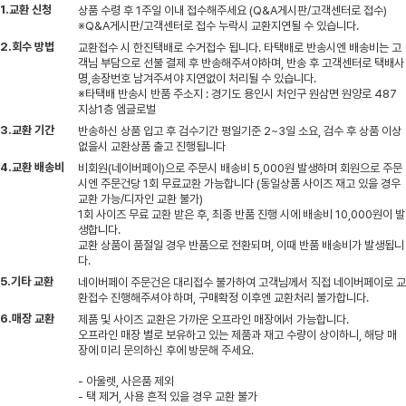
1.교환 신청
상품 수령 후 1주일 이내 접수해주세요 (Q&A게시판/고객센터로 접수)
※Q&A게시판/고객센터로 접수 누락시 교환지연될 수 있습니다.
2.회수 방법
교환접수 시 한진택배로 수거접수 됩니다. 타택배로 반송시엔 배송비는 고
객님 부담으로 선불 결제 후 반송해주셔야하며, 반송 후 고객센터로 택배사
명,송장번호 남겨주셔야 지연없이 처리될 수 있습니다.
※타택배 반송시 반품 주소지 : 경기도 용인시 처인구 원삼면 원양로 487
지상1층 엠글로벌
3.교환 기간
반송하신 상품 입고 후 검수기간 평일기준 2~3일 소요, 검수 후 상품 이상
없을시 교환상품 출고 진행됩니다
4.교환 배송비
비회원(네이버페이)으로 주문시 배송비 5,000원 발생하며 회원으로 주문
시엔 주문건당 1회 무료교환 가능합니다 (동일상품 사이즈 재고 있을 경우
교환 가능/디자인 교환 불가)
1회 사이즈 무료 교환 받은 후, 최종 반품 진행 시에 배송비 10,000원이 발
생합니다.
교환 상품이 품절일 경우 반품으로 전환되며, 이때 반품 배송비가 발생됩니
다.
5.기타 교환
네이버페이 주문건은 대리접수 불가하여 고객님께서 직접 네이버페이로 교
환접수 진행해주셔야 하며, 구매확정 이후엔 교환처리 불가합니다.
6.매장 교환
제품 및 사이즈 교환은 가까운 오프라인 매장에서 가능합니다.
오프라인 매장 별로 보유하고 있는 제품과 재고 수량이 상이하니, 해당 매
장에 미리 문의하신 후에 방문해 주세요.
- 아울렛, 사은품 제외
- 택 제거, 사용 흔적 있을 경우 교환 불가