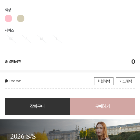
색상
사이즈
XS
S
M
L
0
총 결제금액
review
회원혜택
카드혜택
장바구니
구매하기