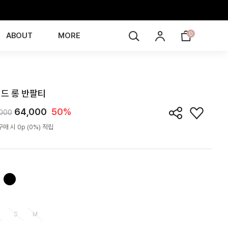
0
ABOUT
MORE
TS5J06T
드 롱 반팔티
64,000
50%
,000
매 시 0p (0%) 적립
S
M