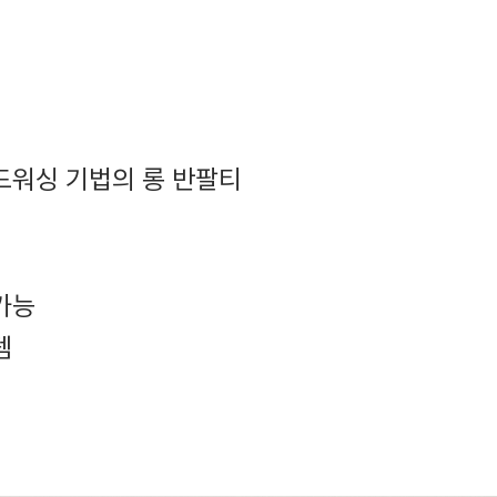
드워싱 기법의 롱 반팔티
가능
템