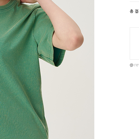
총 
re