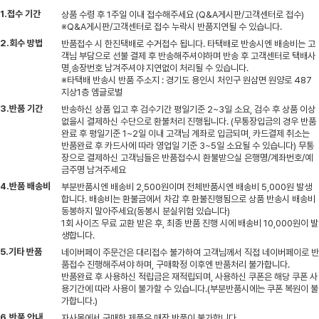
1.접수 기간
상품 수령 후 1주일 이내 접수해주세요 (Q&A게시판/고객센터로 접수)
※Q&A게시판/고객센터로 접수 누락시 반품지연될 수 있습니다.
2.회수 방법
반품접수 시 한진택배로 수거접수 됩니다. 타택배로 반송시엔 배송비는 고
객님 부담으로 선불 결제 후 반송해주셔야하며 반송 후 고객센터로 택배사
명,송장번호 남겨주셔야 지연없이 처리될 수 있습니다.
※타택배 반송시 반품 주소지 : 경기도 용인시 처인구 원삼면 원양로 487
지상1층 엠글로벌
3.반품 기간
반송하신 상품 입고 후 검수기간 평일기준 2~3일 소요, 검수 후 상품 이상
없을시 결제하신 수단으로 환불처리 진행됩니다. (무통장입금의 경우 반품
완료 후 평일기준 1~2일 이내 고객님 계좌로 입금되며, 카드결제 취소는
반품완료 후 카드사에 따라 영업일 기준 3~5일 소요될 수 있습니다) 무통
장으로 결제하신 고객님들은 반품접수시 환불받으실 은행명/계좌번호/예
금주명 남겨주세요
4.반품 배송비
부분반품시엔 배송비 2,500원이며 전체반품시엔 배송비 5,000원 발생
합니다. 배송비는 환불금에서 차감 후 환불진행됨으로 상품 반송시 배송비
동봉하지 말아주세요(동봉시 분실위험 있습니다)
1회 사이즈 무료 교환 받은 후, 최종 반품 진행 시에 배송비 10,000원이 발
생합니다.
5.기타 반품
네이버페이 주문건은 대리접수 불가하여 고객님께서 직접 네이버페이로 반
품접수 진행해주셔야 하며, 구매확정 이후엔 반품처리 불가합니다.
반품완료 후 사용하신 적립금은 재적립되며, 사용하신 쿠폰은 해당 쿠폰 사
용기간에 따라 사용이 불가할 수 있습니다.(부분반품시에는 쿠폰 복원이 불
가합니다.)
6.반품 안내
자사몰에서 구매한 제품은 매장 반품이 불가합니다.