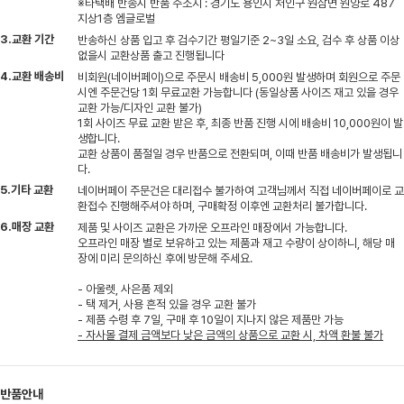
※타택배 반송시 반품 주소지 : 경기도 용인시 처인구 원삼면 원양로 487
지상1층 엠글로벌
3.교환 기간
반송하신 상품 입고 후 검수기간 평일기준 2~3일 소요, 검수 후 상품 이상
없을시 교환상품 출고 진행됩니다
4.교환 배송비
비회원(네이버페이)으로 주문시 배송비 5,000원 발생하며 회원으로 주문
시엔 주문건당 1회 무료교환 가능합니다 (동일상품 사이즈 재고 있을 경우
교환 가능/디자인 교환 불가)
1회 사이즈 무료 교환 받은 후, 최종 반품 진행 시에 배송비 10,000원이 발
생합니다.
교환 상품이 품절일 경우 반품으로 전환되며, 이때 반품 배송비가 발생됩니
다.
5.기타 교환
네이버페이 주문건은 대리접수 불가하여 고객님께서 직접 네이버페이로 교
환접수 진행해주셔야 하며, 구매확정 이후엔 교환처리 불가합니다.
6.매장 교환
제품 및 사이즈 교환은 가까운 오프라인 매장에서 가능합니다.
오프라인 매장 별로 보유하고 있는 제품과 재고 수량이 상이하니, 해당 매
장에 미리 문의하신 후에 방문해 주세요.
- 아울렛, 사은품 제외
- 택 제거, 사용 흔적 있을 경우 교환 불가
- 제품 수령 후 7일, 구매 후 10일이 지나지 않은 제품만 가능
- 자사몰 결제 금액보다 낮은 금액의 상품으로 교환 시, 차액 환불 불가
반품안내