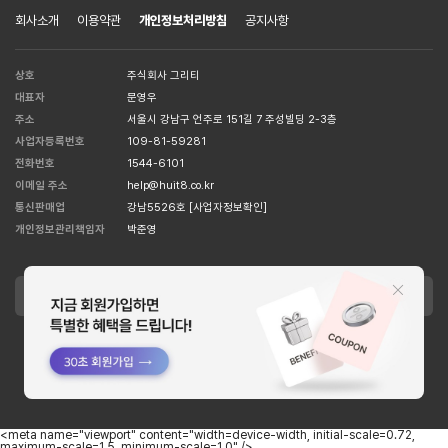
회사소개
이용약관
개인정보처리방침
공지사항
상호
주식회사 그리티
대표자
문영우
주소
서울시 강남구 언주로 151길 7 주성빌딩 2-3층
사업자등록번호
109-81-59281
전화번호
1544-6101
이메일 주소
help@huit8.co.kr
통신판매업
강남5526호
[사업자정보확인]
개인정보관리책임자
박준영
APPLE STORE
GOOGLE STORE
Copyright MCORSET INC. All Right Reserved. designed by
WISA.
<meta name="viewport" content="width=device-width, initial-scale=0.72,
maximum-scale=1.5, minimum-scale=1.0" />