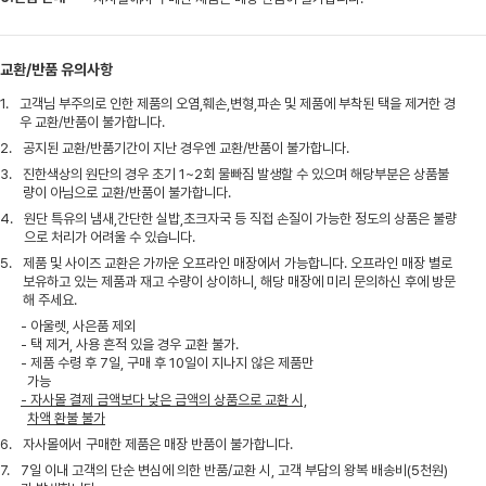
교환/반품 유의사항
1.
고객님 부주의로 인한 제품의 오염,훼손,변형,파손 및 제품에 부착된 택을 제거한 경
우 교환/반품이 불가합니다.
2.
공지된 교환/반품기간이 지난 경우엔 교환/반품이 불가합니다.
3.
진한색상의 원단의 경우 초기 1~2회 물빠짐 발생할 수 있으며 해당부분은 상품불
량이 아님으로 교환/반품이 불가합니다.
4.
원단 특유의 냄새,간단한 실밥,초크자국 등 직접 손질이 가능한 정도의 상품은 불량
으로 처리가 어려울 수 있습니다.
5.
제품 및 사이즈 교환은 가까운 오프라인 매장에서 가능합니다. 오프라인 매장 별로
보유하고 있는 제품과 재고 수량이 상이하니, 해당 매장에 미리 문의하신 후에 방문
해 주세요.
- 아울렛, 사은품 제외
- 택 제거, 사용 흔적 있을 경우 교환 불가.
- 제품 수령 후 7일, 구매 후 10일이 지나지 않은 제품만
가능
- 자사몰 결제 금액보다 낮은 금액의 상품으로 교환 시,
차액 환불 불가
6.
자사몰에서 구매한 제품은 매장 반품이 불가합니다.
7.
7일 이내 고객의 단순 변심에 의한 반품/교환 시, 고객 부담의 왕복 배송비(5천원)