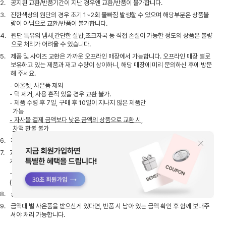
2.
공지된 교환/반품기간이 지난 경우엔 교환/반품이 불가합니다.
3.
진한색상의 원단의 경우 초기 1~2회 물빠짐 발생할 수 있으며 해당부분은 상품불
량이 아님으로 교환/반품이 불가합니다.
4.
원단 특유의 냄새,간단한 실밥,초크자국 등 직접 손질이 가능한 정도의 상품은 불량
으로 처리가 어려울 수 있습니다.
5.
제품 및 사이즈 교환은 가까운 오프라인 매장에서 가능합니다. 오프라인 매장 별로
보유하고 있는 제품과 재고 수량이 상이하니, 해당 매장에 미리 문의하신 후에 방문
해 주세요.
- 아울렛, 사은품 제외
- 택 제거, 사용 흔적 있을 경우 교환 불가.
- 제품 수령 후 7일, 구매 후 10일이 지나지 않은 제품만
가능
- 자사몰 결제 금액보다 낮은 금액의 상품으로 교환 시,
차액 환불 불가
6.
자사몰에서 구매한 제품은 매장 반품이 불가합니다.
7.
7일 이내 고객의 단순 변심에 의한 반품/교환 시, 고객 부담의 왕복 배송비(5천원)
가 발생합니다.
- 1회 무료 교환 후, 반품/교환 시 고객 부담의 왕복 배송비
(1만원)가 발생합니다.
8.
상품 하자일 경우, 당사가 A/S 비용을 부담하며 품질 보증 기간은 1년 입니다.
9.
금액대 별 사은품을 받으신게 있다면, 반품 시 남아 있는 금액 확인 후 함께 보내주
셔야 처리 가능합니다.