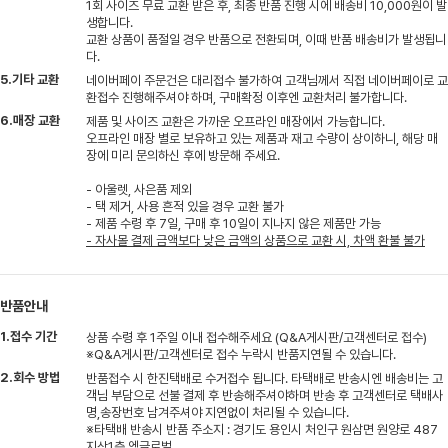
1회 사이즈 무료 교환 받은 후, 최종 반품 진행 시에 배송비 10,000원이 발
생합니다.
교환 상품이 품절일 경우 반품으로 전환되며, 이때 반품 배송비가 발생됩니
다.
5.기타 교환
네이버페이 주문건은 대리접수 불가하여 고객님께서 직접 네이버페이로 교
환접수 진행해주셔야 하며, 구매확정 이후엔 교환처리 불가합니다.
6.매장 교환
제품 및 사이즈 교환은 가까운 오프라인 매장에서 가능합니다.
오프라인 매장 별로 보유하고 있는 제품과 재고 수량이 상이하니, 해당 매
장에 미리 문의하신 후에 방문해 주세요.
- 아울렛, 사은품 제외
- 택 제거, 사용 흔적 있을 경우 교환 불가
- 제품 수령 후 7일, 구매 후 10일이 지나지 않은 제품만 가능
- 자사몰 결제 금액보다 낮은 금액의 상품으로 교환 시, 차액 환불 불가
반품안내
1.접수 기간
상품 수령 후 1주일 이내 접수해주세요 (Q&A게시판/고객센터로 접수)
※Q&A게시판/고객센터로 접수 누락시 반품지연될 수 있습니다.
2.회수 방법
반품접수 시 한진택배로 수거접수 됩니다. 타택배로 반송시엔 배송비는 고
객님 부담으로 선불 결제 후 반송해주셔야하며 반송 후 고객센터로 택배사
명,송장번호 남겨주셔야 지연없이 처리될 수 있습니다.
※타택배 반송시 반품 주소지 : 경기도 용인시 처인구 원삼면 원양로 487
지상1층 엠글로벌