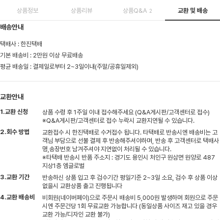
상품정보
상품리뷰
상품Q&A
교환 및 배송
2
배송안내
택배사 : 한진택배
기본 배송비 : 2만원 이상 무료배송
평균 배송일 : 결제일로부터 2~3일이내(주말/공휴일제외)
교환안내
1.교환 신청
상품 수령 후 1주일 이내 접수해주세요 (Q&A게시판/고객센터로 접수)
※Q&A게시판/고객센터로 접수 누락시 교환지연될 수 있습니다.
2.회수 방법
교환접수 시 한진택배로 수거접수 됩니다. 타택배로 반송시엔 배송비는 고
객님 부담으로 선불 결제 후 반송해주셔야하며, 반송 후 고객센터로 택배사
명,송장번호 남겨주셔야 지연없이 처리될 수 있습니다.
※타택배 반송시 반품 주소지 : 경기도 용인시 처인구 원삼면 원양로 487
지상1층 엠글로벌
3.교환 기간
반송하신 상품 입고 후 검수기간 평일기준 2~3일 소요, 검수 후 상품 이상
없을시 교환상품 출고 진행됩니다
4.교환 배송비
비회원(네이버페이)으로 주문시 배송비 5,000원 발생하며 회원으로 주문
시엔 주문건당 1회 무료교환 가능합니다 (동일상품 사이즈 재고 있을 경우
교환 가능/디자인 교환 불가)