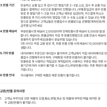
3.반품 기간
반송하신 상품 입고 후 검수기간 평일기준 2~3일 소요, 검수 후 상품 이상
없을시 결제하신 수단으로 환불처리 진행됩니다. (무통장입금의 경우 반품
완료 후 평일기준 1~2일 이내 고객님 계좌로 입금되며, 카드결제 취소는
반품완료 후 카드사에 따라 영업일 기준 3~5일 소요될 수 있습니다) 무통
장으로 결제하신 고객님들은 반품접수시 환불받으실 은행명/계좌번호/예
금주명 남겨주세요
4.반품 배송비
부분반품시엔 배송비 2,500원이며 전체반품시엔 배송비 5,000원 발생
합니다. 배송비는 환불금에서 차감 후 환불진행됨으로 상품 반송시 배송비
동봉하지 말아주세요(동봉시 분실위험 있습니다)
1회 사이즈 무료 교환 받은 후, 최종 반품 진행 시에 배송비 10,000원이 발
생합니다.
5.기타 반품
네이버페이 주문건은 대리접수 불가하여 고객님께서 직접 네이버페이로 반
품접수 진행해주셔야 하며, 구매확정 이후엔 반품처리 불가합니다.
반품완료 후 사용하신 적립금은 재적립되며, 사용하신 쿠폰은 해당 쿠폰 사
용기간에 따라 사용이 불가할 수 있습니다.(부분반품시에는 쿠폰 복원이 불
가합니다.)
6.반품 안내
자사몰에서 구매한 제품은 매장 반품이 불가합니다.
교환/반품 유의사항
1.
고객님 부주의로 인한 제품의 오염,훼손,변형,파손 및 제품에 부착된 택을 제거한 경
우 교환/반품이 불가합니다.