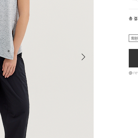
총 
회원
re