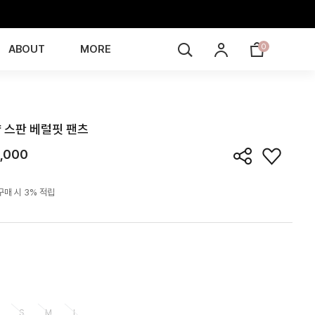
0
ABOUT
MORE
PN6K01T
 스판 베럴핏 팬츠
,000
구매 시 3% 적립
S
M
L