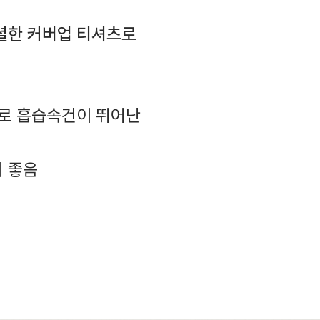
셜한 커버업 티셔츠로
재로 흡습속건이 뛰어난
기 좋음