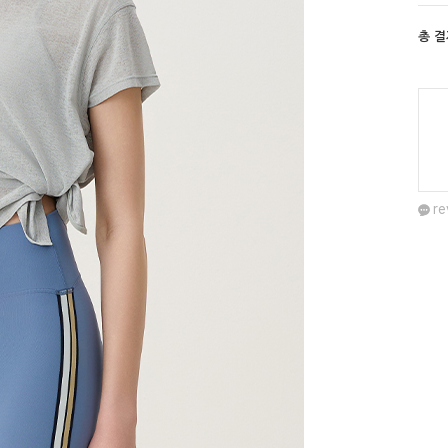
총 
re