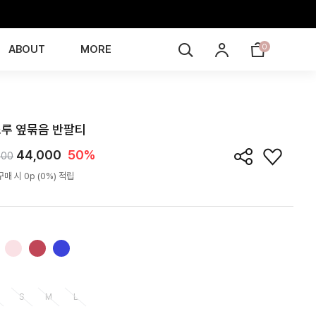
0
ABOUT
MORE
TS5J01T
루 옆묶음 반팔티
44,000
50%
000
매 시 0p (0%) 적립
S
M
L