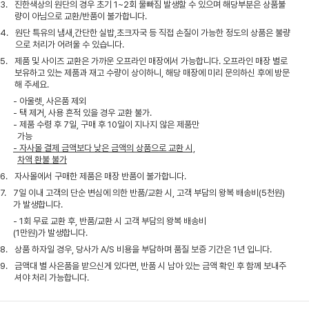
3.
진한색상의 원단의 경우 초기 1~2회 물빠짐 발생할 수 있으며 해당부분은 상품불
량이 아님으로 교환/반품이 불가합니다.
4.
원단 특유의 냄새,간단한 실밥,초크자국 등 직접 손질이 가능한 정도의 상품은 불량
으로 처리가 어려울 수 있습니다.
5.
제품 및 사이즈 교환은 가까운 오프라인 매장에서 가능합니다. 오프라인 매장 별로
보유하고 있는 제품과 재고 수량이 상이하니, 해당 매장에 미리 문의하신 후에 방문
해 주세요.
- 아울렛, 사은품 제외
- 택 제거, 사용 흔적 있을 경우 교환 불가.
- 제품 수령 후 7일, 구매 후 10일이 지나지 않은 제품만
가능
- 자사몰 결제 금액보다 낮은 금액의 상품으로 교환 시,
차액 환불 불가
6.
자사몰에서 구매한 제품은 매장 반품이 불가합니다.
7.
7일 이내 고객의 단순 변심에 의한 반품/교환 시, 고객 부담의 왕복 배송비(5천원)
가 발생합니다.
- 1회 무료 교환 후, 반품/교환 시 고객 부담의 왕복 배송비
(1만원)가 발생합니다.
8.
상품 하자일 경우, 당사가 A/S 비용을 부담하며 품질 보증 기간은 1년 입니다.
9.
금액대 별 사은품을 받으신게 있다면, 반품 시 남아 있는 금액 확인 후 함께 보내주
셔야 처리 가능합니다.