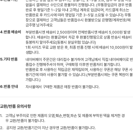
없을시 결제하신 수단으로 환불처리 진행됩니다. (무통장입금의 경우 반품
완료 후 평일기준 1~2일 이내 고객님 계좌로 입금되며, 카드결제 취소는
반품완료 후 카드사에 따라 영업일 기준 3~5일 소요될 수 있습니다) 무통
장으로 결제하신 고객님들은 반품접수시 환불받으실 은행명/계좌번호/예
금주명 남겨주세요
4.반품 배송비
부분반품시엔 배송비 2,500원이며 전체반품시엔 배송비 5,000원 발생
합니다. 배송비는 환불금에서 차감 후 환불진행됨으로 상품 반송시 배송비
동봉하지 말아주세요(동봉시 분실위험 있습니다)
1회 사이즈 무료 교환 받은 후, 최종 반품 진행 시에 배송비 10,000원이 발
생합니다.
5.기타 반품
네이버페이 주문건은 대리접수 불가하여 고객님께서 직접 네이버페이로 반
품접수 진행해주셔야 하며, 구매확정 이후엔 반품처리 불가합니다.
반품완료 후 사용하신 적립금은 재적립되며, 사용하신 쿠폰은 해당 쿠폰 사
용기간에 따라 사용이 불가할 수 있습니다.(부분반품시에는 쿠폰 복원이 불
가합니다.)
6.반품 안내
자사몰에서 구매한 제품은 매장 반품이 불가합니다.
교환/반품 유의사항
1.
고객님 부주의로 인한 제품의 오염,훼손,변형,파손 및 제품에 부착된 택을 제거한 경
우 교환/반품이 불가합니다.
2.
공지된 교환/반품기간이 지난 경우엔 교환/반품이 불가합니다.