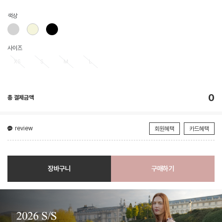
색상
사이즈
XS
S
M
L
0
총 결제금액
review
회원혜택
카드혜택
장바구니
구매하기