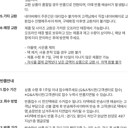
교환 상품이 품절일 경우 반품으로 전환되며, 이때 반품 배송비가 발생됩니
다.
5.기타 교환
네이버페이 주문건은 대리접수 불가하여 고객님께서 직접 네이버페이로 교
환접수 진행해주셔야 하며, 구매확정 이후엔 교환처리 불가합니다.
6.매장 교환
제품 및 사이즈 교환은 가까운 오프라인 매장에서 가능합니다.
오프라인 매장 별로 보유하고 있는 제품과 재고 수량이 상이하니, 해당 매
장에 미리 문의하신 후에 방문해 주세요.
- 아울렛, 사은품 제외
- 택 제거, 사용 흔적 있을 경우 교환 불가
- 제품 수령 후 7일, 구매 후 10일이 지나지 않은 제품만 가능
- 자사몰 결제 금액보다 낮은 금액의 상품으로 교환 시, 차액 환불 불가
반품안내
1.접수 기간
상품 수령 후 1주일 이내 접수해주세요 (Q&A게시판/고객센터로 접수)
※Q&A게시판/고객센터로 접수 누락시 반품지연될 수 있습니다.
2.회수 방법
반품접수 시 한진택배로 수거접수 됩니다. 타택배로 반송시엔 배송비는 고
객님 부담으로 선불 결제 후 반송해주셔야하며 반송 후 고객센터로 택배사
명,송장번호 남겨주셔야 지연없이 처리될 수 있습니다.
※타택배 반송시 반품 주소지 : 경기도 용인시 처인구 원삼면 원양로 487
지상1층 엠글로벌
3.반품 기간
반송하신 상품 입고 후 검수기간 평일기준 2~3일 소요, 검수 후 상품 이상