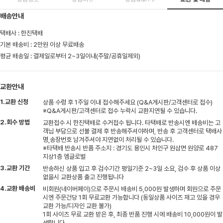
배송안내
택배사 : 한진택배
기본 배송비 : 2만원 이상 무료배송
평균 배송일 : 결제일로부터 2~3일이내(주말/공휴일제외)
교환안내
1.교환 신청
상품 수령 후 1주일 이내 접수해주세요 (Q&A게시판/고객센터로 접수)
※Q&A게시판/고객센터로 접수 누락시 교환지연될 수 있습니다.
2.회수 방법
교환접수 시 한진택배로 수거접수 됩니다. 타택배로 반송시엔 배송비는 고
객님 부담으로 선불 결제 후 반송해주셔야하며, 반송 후 고객센터로 택배사
명,송장번호 남겨주셔야 지연없이 처리될 수 있습니다.
※타택배 반송시 반품 주소지 : 경기도 용인시 처인구 원삼면 원양로 487
지상1층 엠글로벌
3.교환 기간
반송하신 상품 입고 후 검수기간 평일기준 2~3일 소요, 검수 후 상품 이상
없을시 교환상품 출고 진행됩니다
4.교환 배송비
비회원(네이버페이)으로 주문시 배송비 5,000원 발생하며 회원으로 주문
시엔 주문건당 1회 무료교환 가능합니다 (동일상품 사이즈 재고 있을 경우
교환 가능/디자인 교환 불가)
1회 사이즈 무료 교환 받은 후, 최종 반품 진행 시에 배송비 10,000원이 발
생합니다.