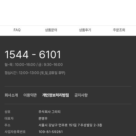
FAQ
상품문의
상품후기
주문조회
1544 - 6101
월~목 : 10:00~16:00 / 금 : 9:30~16:00
점심시간 : 12:00~13:00 (토,일,공휴일 휴무)
회사소개
이용약관
개인정보처리방침
공지사항
상호
주식회사 그리티
대표자
문영우
주소
서울시 강남구 언주로 151길 7 주성빌딩 2-3층
사업자등록번호
109-81-59281