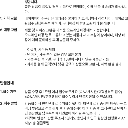
생합니다.
교환 상품이 품절일 경우 반품으로 전환되며, 이때 반품 배송비가 발생됩니
다.
5.기타 교환
네이버페이 주문건은 대리접수 불가하여 고객님께서 직접 네이버페이로 교
환접수 진행해주셔야 하며, 구매확정 이후엔 교환처리 불가합니다.
6.매장 교환
제품 및 사이즈 교환은 가까운 오프라인 매장에서 가능합니다.
오프라인 매장 별로 보유하고 있는 제품과 재고 수량이 상이하니, 해당 매
장에 미리 문의하신 후에 방문해 주세요.
- 아울렛, 사은품 제외
- 택 제거, 사용 흔적 있을 경우 교환 불가
- 제품 수령 후 7일, 구매 후 10일이 지나지 않은 제품만 가능
- 자사몰 결제 금액보다 낮은 금액의 상품으로 교환 시, 차액 환불 불가
반품안내
1.접수 기간
상품 수령 후 1주일 이내 접수해주세요 (Q&A게시판/고객센터로 접수)
※Q&A게시판/고객센터로 접수 누락시 반품지연될 수 있습니다.
2.회수 방법
반품접수 시 한진택배로 수거접수 됩니다. 타택배로 반송시엔 배송비는 고
객님 부담으로 선불 결제 후 반송해주셔야하며 반송 후 고객센터로 택배사
명,송장번호 남겨주셔야 지연없이 처리될 수 있습니다.
※타택배 반송시 반품 주소지 : 경기도 용인시 처인구 원삼면 원양로 487
지상1층 엠글로벌