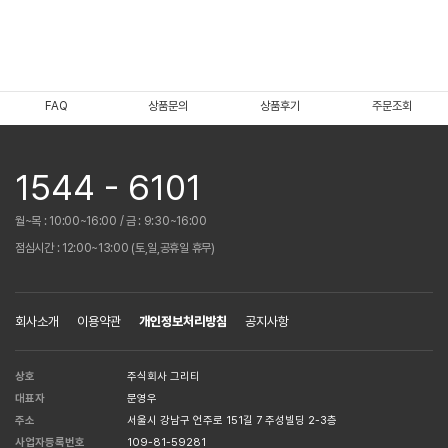
FAQ
상품문의
상품후기
주문조회
1544 - 6101
월~목 : 10:00~16:00 / 금 : 9:30~16:00
점심시간 : 12:00~13:00 (토,일,공휴일 휴무)
회사소개
이용약관
개인정보처리방침
공지사항
상호
주식회사 그리티
대표자
문영우
주소
서울시 강남구 언주로 151길 7 주성빌딩 2-3층
사업자등록번호
109-81-59281