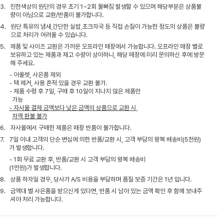
3.
진한색상의 원단의 경우 초기 1~2회 물빠짐 발생할 수 있으며 해당부분은 상품불
량이 아님으로 교환/반품이 불가합니다.
4.
원단 특유의 냄새,간단한 실밥,초크자국 등 직접 손질이 가능한 정도의 상품은 불량
으로 처리가 어려울 수 있습니다.
5.
제품 및 사이즈 교환은 가까운 오프라인 매장에서 가능합니다. 오프라인 매장 별로
보유하고 있는 제품과 재고 수량이 상이하니, 해당 매장에 미리 문의하신 후에 방문
해 주세요.
- 아울렛, 사은품 제외
- 택 제거, 사용 흔적 있을 경우 교환 불가.
- 제품 수령 후 7일, 구매 후 10일이 지나지 않은 제품만
가능
- 자사몰 결제 금액보다 낮은 금액의 상품으로 교환 시,
차액 환불 불가
6.
자사몰에서 구매한 제품은 매장 반품이 불가합니다.
7.
7일 이내 고객의 단순 변심에 의한 반품/교환 시, 고객 부담의 왕복 배송비(5천원)
가 발생합니다.
- 1회 무료 교환 후, 반품/교환 시 고객 부담의 왕복 배송비
(1만원)가 발생합니다.
8.
상품 하자일 경우, 당사가 A/S 비용을 부담하며 품질 보증 기간은 1년 입니다.
9.
금액대 별 사은품을 받으신게 있다면, 반품 시 남아 있는 금액 확인 후 함께 보내주
셔야 처리 가능합니다.