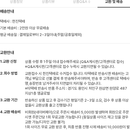
상품정보
상품리뷰
상품Q&A
교환 및 배송
0
배송안내
택배사 : 한진택배
기본 배송비 : 2만원 이상 무료배송
평균 배송일 : 결제일로부터 2~3일이내(주말/공휴일제외)
교환안내
1.교환 신청
상품 수령 후 1주일 이내 접수해주세요 (Q&A게시판/고객센터로 접수)
※Q&A게시판/고객센터로 접수 누락시 교환지연될 수 있습니다.
2.회수 방법
교환접수 시 한진택배로 수거접수 됩니다. 타택배로 반송시엔 배송비는 고
객님 부담으로 선불 결제 후 반송해주셔야하며, 반송 후 고객센터로 택배사
명,송장번호 남겨주셔야 지연없이 처리될 수 있습니다.
※타택배 반송시 반품 주소지 : 경기도 용인시 처인구 원삼면 원양로 487
지상1층 엠글로벌
3.교환 기간
반송하신 상품 입고 후 검수기간 평일기준 2~3일 소요, 검수 후 상품 이상
없을시 교환상품 출고 진행됩니다
4.교환 배송비
비회원(네이버페이)으로 주문시 배송비 5,000원 발생하며 회원으로 주문
시엔 주문건당 1회 무료교환 가능합니다 (동일상품 사이즈 재고 있을 경우
교환 가능/디자인 교환 불가)
1회 사이즈 무료 교환 받은 후, 최종 반품 진행 시에 배송비 10,000원이 발