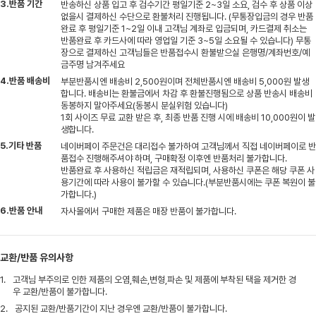
3.반품 기간
반송하신 상품 입고 후 검수기간 평일기준 2~3일 소요, 검수 후 상품 이상
없을시 결제하신 수단으로 환불처리 진행됩니다. (무통장입금의 경우 반품
완료 후 평일기준 1~2일 이내 고객님 계좌로 입금되며, 카드결제 취소는
반품완료 후 카드사에 따라 영업일 기준 3~5일 소요될 수 있습니다) 무통
장으로 결제하신 고객님들은 반품접수시 환불받으실 은행명/계좌번호/예
금주명 남겨주세요
4.반품 배송비
부분반품시엔 배송비 2,500원이며 전체반품시엔 배송비 5,000원 발생
합니다. 배송비는 환불금에서 차감 후 환불진행됨으로 상품 반송시 배송비
동봉하지 말아주세요(동봉시 분실위험 있습니다)
1회 사이즈 무료 교환 받은 후, 최종 반품 진행 시에 배송비 10,000원이 발
생합니다.
5.기타 반품
네이버페이 주문건은 대리접수 불가하여 고객님께서 직접 네이버페이로 반
품접수 진행해주셔야 하며, 구매확정 이후엔 반품처리 불가합니다.
반품완료 후 사용하신 적립금은 재적립되며, 사용하신 쿠폰은 해당 쿠폰 사
용기간에 따라 사용이 불가할 수 있습니다.(부분반품시에는 쿠폰 복원이 불
가합니다.)
6.반품 안내
자사몰에서 구매한 제품은 매장 반품이 불가합니다.
교환/반품 유의사항
1.
고객님 부주의로 인한 제품의 오염,훼손,변형,파손 및 제품에 부착된 택을 제거한 경
우 교환/반품이 불가합니다.
2.
공지된 교환/반품기간이 지난 경우엔 교환/반품이 불가합니다.