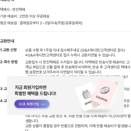
택배사 : 한진택배
기본 배송비 : 2만원 이상 무료배송
평균 배송일 : 결제일로부터 2~3일이내(주말/공휴일제외)
교환안내
1.교환 신청
상품 수령 후 1주일 이내 접수해주세요 (Q&A게시판/고객센터로 접수)
※Q&A게시판/고객센터로 접수 누락시 교환지연될 수 있습니다.
2.회수 방법
교환접수 시 한진택배로 수거접수 됩니다. 타택배로 반송시엔 배송비는 고
객님 부담으로 선불 결제 후 반송해주셔야하며, 반송 후 고객센터로 택배사
명,송장번호 남겨주셔야 지연없이 처리될 수 있습니다.
※타택배 반송시 반품 주소지 : 경기도 용인시 처인구 원삼면 원양로 487
지상1층 엠글로벌
3.교환 기간
반송하신 상품 입고 후 검수기간 평일기준 2~3일 소요, 검수 후 상품 이상
없을시 교환상품 출고 진행됩니다
4.교환 배송비
비회원(네이버페이)으로 주문시 배송비 5,000원 발생하며 회원으로 주문
시엔 주문건당 1회 무료교환 가능합니다 (동일상품 사이즈 재고 있을 경우
교환 가능/디자인 교환 불가)
1회 사이즈 무료 교환 받은 후, 최종 반품 진행 시에 배송비 10,000원이 발
생합니다.
교환 상품이 품절일 경우 반품으로 전환되며, 이때 반품 배송비가 발생됩니
다.