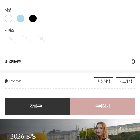
색상
사이즈
XS
S
M
0
총 결제금액
review
회원혜택
카드혜택
장바구니
구매하기