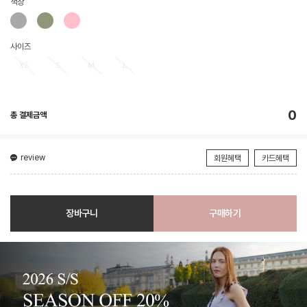
색상
사이즈
XS
S
M
L
0
총 결제금액
review
회원혜택
카드혜택
장바구니
구매하기