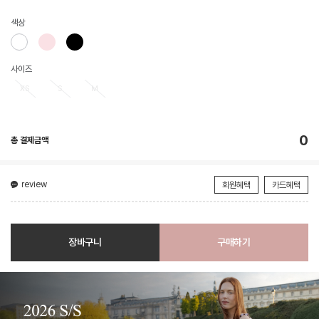
색상
사이즈
XS
S
M
0
총 결제금액
review
회원혜택
카드혜택
장바구니
구매하기