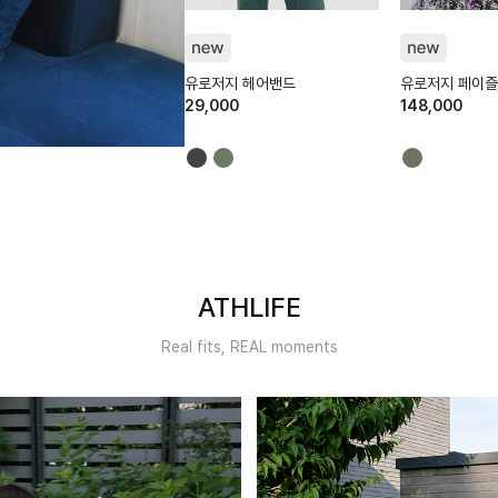
6K04T
HTWHB6Z10T
HTWTB6K04T
 블루종 루즈핏 긴팔티
유로저지 헤어밴드
유로저지 페이즐
탑
,000
29,000
148,000
ATHLIFE
Real fits, REAL moments