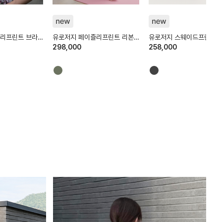
HTWPN6K04T
HTWLG6K02T
리프린트 브라
유로저지 페이즐리프린트 리본
유로저지 스웨이드프린트 
하렘팬츠
298,000
258,000