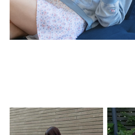
HTWTB6K01T
HTWLE6K01T
HTWTL
유로저지 스웨이드프린트 브라
유로저지 스웨이드프린트 로우
팬시
탑
볼륨 레깅스
148,000
198,000
128