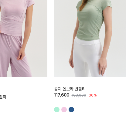
HTWTS6J16T
H
골지 인브라 반팔티
117,600
168,000
30%
반팔티
1