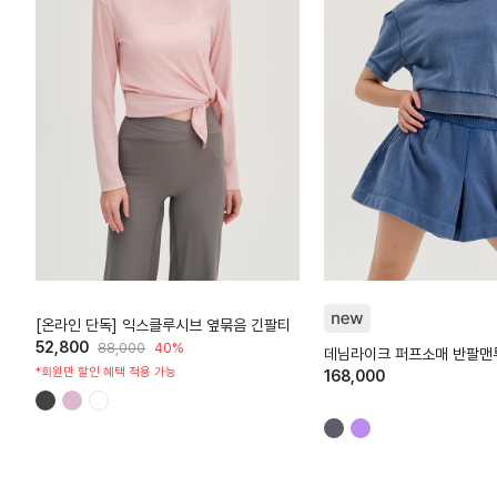
HTWTL6Z90T
HTWTP6K01T
[온라인 단독] 익스클루시브 옆묶음 긴팔티
52,800
88,000
40%
데님라이크 퍼프소매 반팔맨
*회원만 할인 혜택 적용 가능
168,000