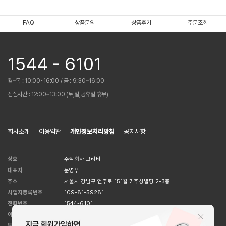
FAQ
상품문의
상품후기
주문조회
1544 - 6101
월~목 : 10:00~16:00 / 금 : 9:30~16:00
점심시간 : 12:00~13:00 (토,일,공휴일 휴무)
회사소개
이용약관
개인정보처리방침
공지사항
상호
주식회사 그리티
대표자
문영우
주소
서울시 강남구 언주로 151길 7 주성빌딩 2-3층
사업자등록번호
109-81-59281
전화번호
1544-6101
이메일 주소
help@huit8.co.kr
통신판매업
강남5526호
[사업자정보확인]