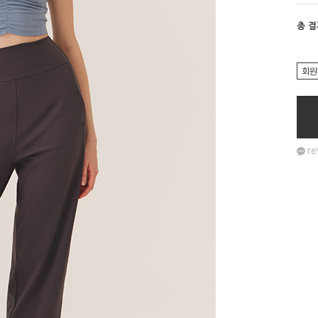
총 
회원
re