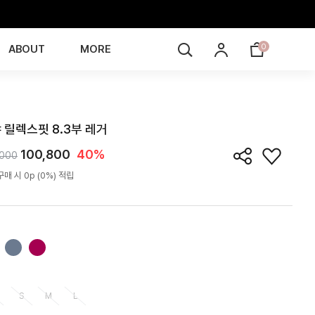
0
ABOUT
MORE
LG5K01T
 릴렉스핏 8.3부 레거
100,800
40%
,000
매 시 0p (0%) 적립
S
M
L